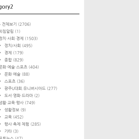
gory2
 전체보기
(2706)
외침알림
(1)
정치·사회·경제
(1503)
정치/사회
(495)
경제
(179)
종합
(829)
문화·예술·스포츠
(404)
문화·예술
(88)
스포츠
(36)
광주U대회.유니버시아드
(277)
도서·영화·드라마
(2)
생활·교육·행사
(749)
생활정보
(9)
교육
(452)
행사·축제·체험
(285)
기타
(3)
포토뉴스
(47)