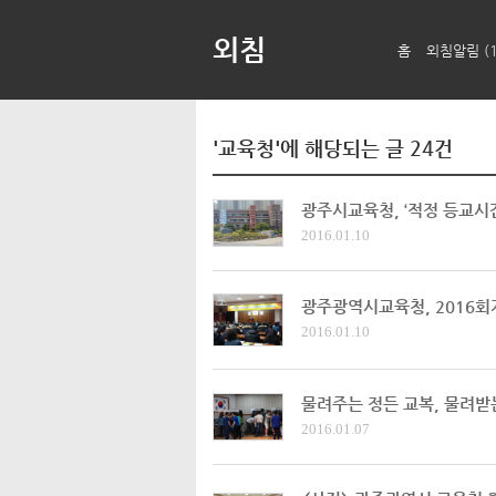
외침
홈
외침알림
(
'교육청'에 해당되는 글 24건
광주시교육청, ‘적정 등교시간
2016.01.10
광주광역시교육청, 2016
2016.01.10
물려주는 정든 교복, 물려받
2016.01.07