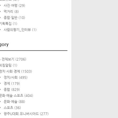
사진·여행
(29)
먹거리
(8)
종합·일반
(10)
기획특집
(1)
사람의향기_인터뷰
(1)
gory
 전체보기
(2706)
외침알림
(1)
정치·사회·경제
(1503)
정치/사회
(495)
경제
(179)
종합
(829)
문화·예술·스포츠
(404)
문화·예술
(88)
스포츠
(36)
광주U대회.유니버시아드
(277)