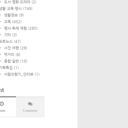
도서·영화·드라마
(2)
생활·교육·행사
(749)
생활정보
(9)
교육
(452)
행사·축제·체험
(285)
기타
(3)
포토뉴스
(47)
사진·여행
(29)
먹거리
(8)
종합·일반
(10)
기획특집
(1)
사람의향기_인터뷰
(1)
nt
osts
Comments