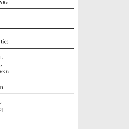
ives
stics
 :
y :
erday :
n
자
기