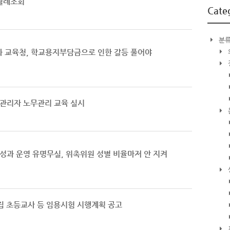
 월례조회
Cate
분류
와 교육청, 학교용지부담금으로 인한 갈등 풀어야
관관리자 노무관리 교육 실시
구성과 운영 유명무실, 위촉위원 성별 비율마저 안 지켜
립 초등교사 등 임용시험 시행계획 공고