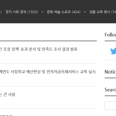
1)
정치·사회·경제
(1503)
문화·예술·스포츠
(404)
생활·교육·행사
(7
Foll
 조정 정책’ 효과 분석 및 만족도 조사 결과 발표
Noti
회계연도 사립학교 예산편성 및 전자자금이체서비스 교육 실시
Sear
는 큰 사랑