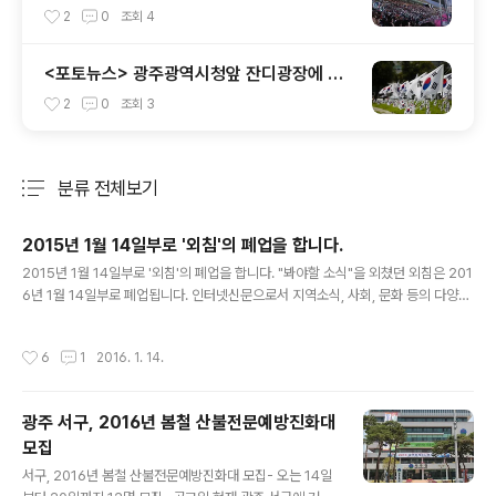
집된 개회식, 대회 열기 고조 - 전국 생방송
2
0
조회
4
시청률 6.6% 집계 - 세계 젊은이, 전국에 광
주의 매력 발산
<포토뉴스> 광주광역시청앞 잔디광장에 태
극기 물결
2
0
조회
3
분류 전체보기
주요 글 목록
2015년 1월 14일부로 '외침'의 폐업을 합니다.
글 내용
2015년 1월 14일부로 '외침'의 폐업을 합니다. "봐야할 소식"을 외쳤던 외침은 201
6년 1월 14일부로 폐업됩니다. 인터넷신문으로서 지역소식, 사회, 문화 등의 다양한
기사를 전달하고 생산해 온 지난 시간, 함께해주신 모든 분들께 감사드립니다. 불가
피한 상황으로 '외침'이 폐업이 되지만, 앞으로 많은 인터넷신문이 생겨나 보고싶은
작성시간
6
1
2016. 1. 14.
소식, 봐야할 소식 등의 다양한 소식들을 알렸으면 합니다. 2016.01.14외침 외침의
폐업의 이유가 운영상, 재정상 문제가 아니기에 아쉬움이 남습니다. 불가피하게 발행
인 및 편집장이 변경이 되어야 하는 상황에서 새로 바뀐 인터넷언론사의 설립요건에
광주 서구, 2016년 봄철 산불전문예방진화대
명시되지 않아 별도 설명이 없이는 알 수 없는 내용에 의해 '외침'의 승계가 되지 못하
모집
고, 폐업을 하게되었습니다. * 인터..
글 내용
서구, 2016년 봄철 산불전문예방진화대 모집- 오는 14일