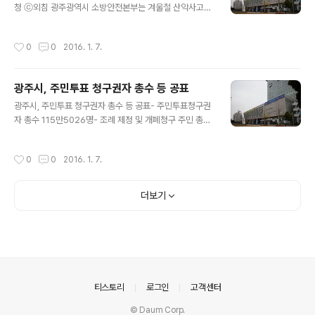
에게 물려주는 사업이다. 서부교육지원청은 작년 12월에
청 ⓒ외침 광주광역시 소방안전본부는 겨울철 산악사고에
학교를 대상으로 교복 물려주기 사업 수요 조사를 실시한
주의해줄 것을 당부했다. 시 소방안전본부에 따르면, 지난
결과 관내 중학교 28교, 고등학교 13교가 희망하여 수요
해 기준 1월에만 총 31건의 산악사고가 발생해 지난해 전
작성시간
0
0
2016. 1. 7.
신청한 전체 학교에 올해..
체 발생건수(158건)의 19.6%로 가장 많았다. 지난 1일 무
등산국립공원에서는 빙판길과 추위에 대비하지 못한 일부
등산객들이 저체온증과 발목염좌로 119산악구조대와 무
광주시, 주민투표 청구권자 총수 등 공표
등산국립공원관리사무소의 도움을 받아 하산하거나 인근
글 내용
병원으로 이송됐다. 2일에는 북구 삼각산에서 산행에 나선
광주시, 주민투표 청구권자 총수 등 공표- 주민투표청구권
일가족 3명이 어둠 속에 길을 잃어 119구조대에 구조됐다.
자 총수 115만5026명- 조례 제정 및 개폐청구 주민 총수
겨울철 안전한 산행을 위해서는 산행 전 기상정보를 확인
115만4884명- 주민소환투표 청구권자 총수 115만426
하고 눈길에 대비한 아이젠, 스틱 등 안전장구를 준비해야
1명 ▲ 광주광역시청 ⓒ외침 광주광역시는 8일 2016년
작성시간
0
0
2016. 1. 7.
한다. 특히, 나이와 건강 등을 고려하지 ..
도 주민투표 청구권자 총수 115만5026명, 주민조례제정
및 개폐청구 주민 총수 115만4884명, 주민소환투표 청구
권자 총수 115만4261명을 각각 확정 공표했다. 공표된 총
더보기
수에는 지난해 12월31일 기준 19세 이상 주민등록자와 영
주체류자격 취득 외국인, 국내거소신고 재외국민 등이 포
함돼 있다. 다만, 외국인의 경우 주민조례 제정 및 개폐청구
와 주민소환투표의 경우 영주체류자격 취득 후 3년이 경과
된 자만 해당되며 국내거소신고 재외국민은 주민소환투표
총수에는 포함되지 않..
의안내
티스토리
로그인
고객센터
© Daum Corp.