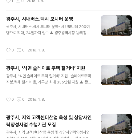
1
0
2016. 1. 8.
항은 행정지도하고 법률 위반 등 중대한 사항은 행정처분
한 지원대책 추진 ▲ 삼성전자 광주사업장 방문 (사진제공:
할 방침이다. 서구는 마약류취급자 점검과 함..
광주광역시) 윤장현 광주광역시장은 8일 오후 하남산단 내
삼성전자 광주사업장을 방문, 최근 논란이 되고 있는 광주
광주시, 시내버스․택시 모니터 운영
사업장 일부 라인의 베트남 이전설과 관련한 회사 측의 입
글 내용
광주시, 시내버스․택시 모니터 운영- 시민모니터 200여
장을 듣고 지역민의 우려를 전달했다. 윤 시장은 정광명 상
명으로 확대, 24일까지 접수 ▲ 광주광역시청 ⓒ외침 광
무 등 삼성전자 광주사업장 관계자들에게 “삼성전자는 지
주광역시는 시내버스와 택시 서비스 향상을 위해 오는 24
역경제의 소중한 자원이다.”라며 “상호 신뢰를 바탕으로
일까지 서비스 점검 모니터를 모집한다. 모집 인원은 200
이에 걸맞은 책임있는 역할을 다해 달라.”라고 주문했다.
작성시간
0
0
2016. 1. 8.
여 명이며 시내버스와 택시를 이용하는 20세 이상 시민이
윤 시장은 “광주사업장 일부 라인이 베트남으로 이전한다
면 누구나 신청할 수 있다. 시는 난폭운전과 무분별한 경적
는 언론 보도 등이 나면서 지역민의 우려..
기 사용, 승객 응대, 교통약자에 대한 배려 등을 파악해 적
광주시, ‘석면 슬레이트 주택 철거비’ 지원
극 대처하기 위해 기존 시내버스 부문에 100명으로 운영
글 내용
하던 모니터를 올해는 택시를 포함, 총 200명으로 확대했
광주시, ‘석면 슬레이트 주택 철거비’ 지원- 슬레이트주택
다. 모니터로 선발되면 승차거부 행위, 거스름돈 미지불, 합
지붕․벽체 철거 비용, 가구당 최대 336만원 지원 ▲ 광주
승행위 등 불법행위는 물론, 시내버스와 택시 관련 제도 개
광역시청 ⓒ외침 광주광역시는 발암물질 석면으로부터 시
선 사항 등 전반을 모니터링하게 된다. 시는 모니터가 월 2
민 건강을 지키고 쾌적한 생활환경을 제공하기 위해 ‘석면
작성시간
0
0
2016. 1. 8.
회 이상 점검 결과를 제출하..
슬레이트 처리 지원사업’을 추진한다. 2013년 기준 광주
지역 슬레이트 지붕 건축물 총 1만6000여 동 가운데 1만1
000여 동(68%)이 주택으로 지난해 말까지 주택 700여
광주시, 지역 고객센터산업 육성 및 상담사인
동을 철거했다. 시는 올해 석면 슬레이트 철거 사업비로 총
력양성사업 수행기관 모집
7억2240만원을 확보하고, 가구당 최대 336만원씩 지원
글 내용
할 방침이다. 지원 대상은 지붕이나 벽체가 슬레이트 주택
광주시, 지역 고객센터산업 육성 및 상담사인력양성사업
으로, 기준면적 120㎡ 초과 비용은 소유자가 부담하며,