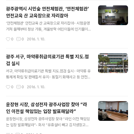
증언을 접수한다. 구술 신청은 기록관 홈페이지(누리집 htt
광주광역시 시민숲 안전체험관, ‘안전체험관’
p://518archives.go.kr)에서 서식을 내려받아 구술 내
안전교육 산 교육장으로 자리잡아
용을 작성해 직접 방문하거나 팩스(062)613-8299), 이
글 내용
메일(rn4157@korea.kr)로 접수하면 된다.※ 문의 : 5‧1
‘안전체험관’ 안전교육 산 교육장으로 자리잡아- 시험운영
8민주화운동기록관 5․18연구실(062-613-8291, 829
거쳐 올해부터 정상 가동, 겨울방학 어린이들에 인기몰이
5) 신청자에 대해 4월1일부터 사전 인터뷰와 구술증언을
▲ 광주광역시청 1층 시민숲 '안전체험관' ⓒ외침 광주광
작성시간
0
0
2016. 1. 10.
채록하고, 참여자 중 주요 사례를 모아 앞..
역시청사 1층 시민숲에 자리한 안전체험관이 어린이 안전
체험 교육 장으로 자리매김하고 있다. 지난해 11월13일 개
관한 안전체험관은 연면적 215.5㎡ 규모로, ▲전화신고
광주 서구, 마약류취급의료기관 특별 지도․점
체험 ▲심폐소생술 체험 ▲완강기 체험 ▲버스안전벨트
검 실시
급제동 체험 ▲지진체험 ▲소화기 체험 등 사회재난부터
글 내용
자연재난까지 안전체험시설 6개를 갖추고 지난해 말까지
서구, 마약류취급의료기관 특별 지도․점검 실시- 마약류 유
시험 운영을 거쳐 올해 1월1일부터 정상 가동에 들어갔다.
통체계 확립 및 판매질서 유지- 동절기 화재사고 등 안전관
시범 운영 기간 하루 평균 120명이 체험해 단순 관람 인원
리를 위한 안전점검 병행 실시 ▲ 광주광역시 서구청 ⓒ외
작성시간
0
0
2016. 1. 10.
을 포함, 2개월간 5000여 명의 관람객이 찾는 등 인기를
침 광주 서구는 오는 22일까지 마약류취급자의료기관 특
끌었다. 특히, 인터넷 사전 예약제로 ..
별 지도․점검을 실시한다고 밝혔다. 최근 의료기관에서 마
약류 불법투약 등 관리소홀로 인한 사고가 발생함에 따라
윤장현 시장, 삼성전자 광주사업장 찾아 “라
마약류 유통체계 확립 및 판매질서 유지를 위해 관련법의
인 이전설 책임있는 입장 발표해달라”
준수사항 이행여부 등을 점검한다. 마약류취급자 허가․지
글 내용
정 여부, 마약류관리대장 비치․작성 및 재고량 일치여부, 마
윤장현시장, 삼성전자 광주사업장 찾아 “라인 이전 책임있
약류저장시설 점검부 비치․작성 여부, 사고마약류 임의폐
는 입장 발표해달라”- 회사 “유휴설비 빼고 김치냉장고는
기 여부 등을 집중 점검할 계획이다. 점검 후 경미한 위반사
그대로 생산” 해명- 시, 가전협력업체 실태조사 통해 다양
작성시간