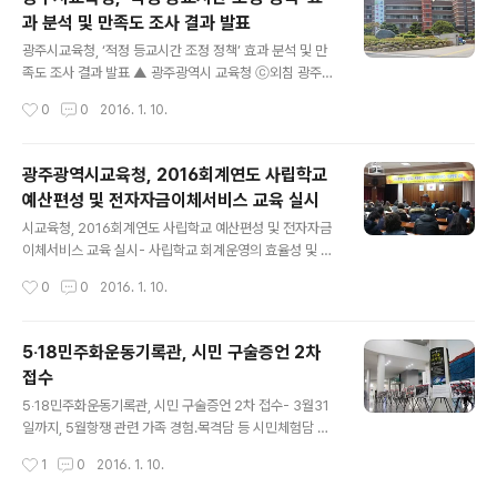
트 건립이 가능한 지구단위변경 자문심의를 표결로 통과시
과 분석 및 만족도 조사 결과 발표
켰다며, 추후에 있을 심의과정에 있어 어떠한 불법행위가
글 내용
있을 경우 법적, 행정적 조치를 불사 하겠다”고 비판하였
광주시교육청, ‘적정 등교시간 조정 정책’ 효과 분석 및 만
다. 상록회관 아파트 건립 추진은 3차에 걸쳐서 지구단위
족도 조사 결과 발표 ▲ 광주광역시 교육청 ⓒ외침 광주시
계획 자문을 실시하여 3번째 위원회 회의에 표결로 전체
교육청은 단순한 등교시간 조정을 넘어 학생들의 인권을
작성시간
0
0
2016. 1. 10.
면적의 31%에 달하는 1만4994㎡를 4층 이하 건물만 지
보장하고, 학교 교육과정의 정상 운영 정착을 위해 2015
을 수 있는 1종 일반 주거지역에서 고층 건물..
년 3월부터‘적정 등교시간 조정 정책’을 전면 시행하였다.
이에 도입 당시의 교육 목적 실현 여부를 검증하고, 학생․학
광주광역시교육청, 2016회계연도 사립학교
부모․교사를 대상으로 한 정책에 대한 인식의 변화 및 만족
예산편성 및 전자자금이체서비스 교육 실시
도 조사를 토대로 정책의 교육적 의미를 제고하고자‘적정
글 내용
등교시간 조정 정책’효과 분석 및 만족도 조사를 실시하였
시교육청, 2016회계연도 사립학교 예산편성 및 전자자금
다. 이번 조사는 초․중․고 34교의 학생 2,391명, 학부모 2,
이체서비스 교육 실시- 사립학교 회계운영의 효율성 및 투
960명, 교사 1,328명을 대상으로 하고, 조사기간은 지난
명성 제고 ▲ 전자자금이체서비스 교육 (사진제공:광주광
작성시간
0
0
2016. 1. 10.
2015년 10월~11월까지 2개월간, 조사 방법은 응답자 기
역시 교육청) 광주시교육청은 1.8.(금) 14:00~17:00 본
입식 설문..
청 대회의실에서 관내 사립학교(초․중․고․특수·각종학교)에
근무하는 회계업무 담당직원 150여명을 대상으로 ‘2016
5‧18민주화운동기록관, 시민 구술증언 2차
회계연도 사립학교 예산편성 및 전자자금이체서비스 사용
접수
방법’에 대한 교육을 실시하였다. 이번 교육은 2016회계
글 내용
연도 사립학교 교비회계 예산편성 시기에 맞춰 지침 주요
5‧18민주화운동기록관, 시민 구술증언 2차 접수- 3월31
변경 사항과 예산편성 시 유의사항 등을 안내 함으로써 사
일까지, 5월항쟁 관련 가족 경험․목격담 등 시민체험담 수
립학교 예산이 보다 효율적으로 편성될 수 있도록 도움을
집 ▲ 5.18 당시 사진 속 광주시민을 찾습니다 ⓒ외침 5‧1
작성시간
1
0
2016. 1. 10.
주고, 국민권익위원회의 권고에 따라 금년부터 시행되는
8민주화운동기록관은 오는 3월31일까지 5·18민주화운동
전자자금이체서비스(EFT)의 가입절차..
당시 시민들이 경험했거나 목격한 사실에 대해 2차 구술