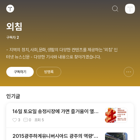
검색하기
티스토리
외침
구독자
2
- 지역의 정치,사회,문화,생활의 다양한 컨텐츠를 제공하는 '외침' 인
터넷 뉴스신문 - 다양한 기사와 내용으로 찾아가겠습니다.
구독하기
방명록
신고하기 레이어
열기
인기글
16일 토요일 송정시장에 가면 즐거움이 열린
다
3
0
조회
5
2015광주하계유니버시아드 광주의 역량’응