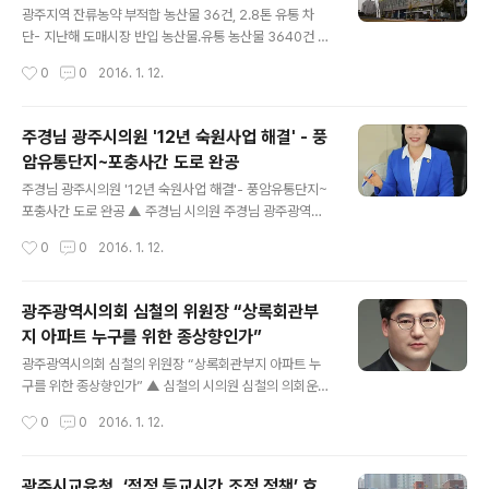
15일까지 서구청 문화체육과로 직접 방문접수하면 된다.
광주지역 잔류농약 부적합 농산물 36건, 2.8톤 유통 차
접수자를 대상으로 1차 서류심사에 이어 2016년 2월 18
단- 지난해 도매시장 반입 농산물․유통 농산물 3640건 중
일 서구청에서 오디션 및 면접을 통해 최종합격자를 선정
시금치 등 17개 품목 부적합 조치 ▲ 광주광역시청 ⓒ외침
작성시간
0
0
2016. 1. 12.
할 예정이다. 합창단원에 선발되..
광주광역시 보건환경연구원은 지난해 도매시장 반입 농산
물과 시내 유통 농산물 3640건에 대한 잔류농약을 검사한
결과 시금치 등 17개 품목 36건이 잔류허용기준을 초과해
주경님 광주시의원 '12년 숙원사업 해결' - 풍
1%의 부적합률을 보였다고 12일 밝혔다. 시 연구원은 서
암유통단지~포충사간 도로 완공
부․각화도매시장으로 반입되는 경매 전·후 농산물 2282건
글 내용
과 관내 대형마트, 백화점 및 시장 등에서 판매되고 있는 유
주경님 광주시의원 '12년 숙원사업 해결'- 풍암유통단지~
통농산물 1358건에 대해 230항목의 농약 성분을 검사했
포충사간 도로 완공 ▲ 주경님 시의원 주경님 광주광역시
다. 검사 결과 부적합 빈도가 가장 높은 농산물은 시금치로
의원 12년 만에 완공된 ‘풍암유통단지~포충사간 도로개설
작성시간
0
0
2016. 1. 12.
7건이 부적합으로 판정됐다. 고춧잎 5건, 부추와 쌈추는
공사’에 결정적인 숨은 공신 역할을 했다. 지난 2015년 12
각각 3건, 상추,..
월 30일 개통된 이 도로는 고재유 전시장 시절에 계획을
세우고 2003년 12월 도시기반시설 확충 및 지역균형발전
광주광역시의회 심철의 위원장 “상록회관부
을 목표로 사업 시행한 이래 예산확보의 어려움으로 무려 1
지 아파트 누구를 위한 종상향인가”
2년 동안 준공이 미뤄진 도로였다. 이에 주경님 시의원은
글 내용
시장 면담 및 시 예산관계자등에게 끈질긴 설득 끝에 어렵
광주광역시의회 심철의 위원장 “상록회관부지 아파트 누
게 총 공사비 79억여원 중 남은 잔여 공사비 6억여원을 확
구를 위한 종상향인가” ▲ 심철의 시의원 심철의 의회운영
보해 최초 사업 시행이후 12년만인 최근에야 개통을 하게
위원장은 작년 12월 24일 도시계획위원회 자문을 통과한
작성시간
0
0
2016. 1. 12.
된 것이다. 그간 주경님 시의원은 남구와 서구를 잇는 도로
상록회관 일대 종 상향에 대해 강하게 비판하였다. 심위원
가 남구지역 구간만 공사..
장은 “최근 종 상향된 아파트 건립 부지 주변 주민들의 입
장을 고려하지도 않고, 벚꽃 명소인 상록회관 일대에 아파
광주시교육청, ‘적정 등교시간 조정 정책’ 효