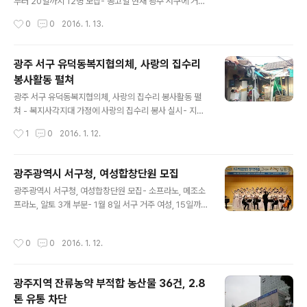
부터 20일까지 12명 모집- 공고일 현재 광주 서구에 거주
하는 만 18세 이상 ▲ 광주광역시 서구청 ⓒ외침 광주 서
작성시간
0
0
2016. 1. 13.
구는 건조한 날씨로 산불발생 위험도가 가장 높은 봄철 산
불방지를 위해 내달 1일부터 5월 15일까지 공원녹지과에
산불방지대책본부를 설치하고 비상근무체제에 돌입한다.
광주 서구 유덕동복지협의체, 사랑의 집수리
이를 위해 이달 14일부터 20일까지 산불전문예방진화대
봉사활동 펼쳐
원을 모집한다. 모집인원은 12명이며, 공고일 현재 광주서
글 내용
구에 거주하는 만 18세 이상인 자로 성실하고 신체가 건강
광주 서구 유덕동복지협의체, 사랑의 집수리 봉사활동 펼
하면 누구나 신청할 수 있다. 선발은 서류전형 및 면접, 기
쳐 - 복지사각지대 가정에 사랑의 집수리 봉사 실시- 지붕
초체력테스트를 거쳐 이달 25일 최종선발 되며, 내달 1일
교체, 전기설비 및 집안청소 지역의 훈훈한 정 나눠 ▲ 서
작성시간
1
0
2016. 1. 12.
부터 5월 15일까지 산불방지 계도 및 홍보, 산불요인 사전
구 유덕동복지협의체 사랑의 집수리 봉사활동 (사진제공:
제거 등의 예방사업과 산불진화..
광주광역시 서구청) 광주 서구 유덕동복지협의체가 복지혜
택을 받지 못하는 복지사각지대에 놓여있는 주민을 대상으
광주광역시 서구청, 여성합창단원 모집
로 집수리 봉사활동을 펼쳐 눈길을 끈다. ▲ 서구 유덕동복
글 내용
광주광역시 서구청, 여성합창단원 모집- 소프라노, 메조소
지협의체 사랑의 집수리 봉사활동 (사진제공:광주광역시
프라노, 알토 3개 부분- 1월 8일 서구 거주 여성, 15일까지
서구청) 대상자는 김모 할머니(60)로 노후 되어 지붕이 덜
지원서, 오디션 악보 제출 ▲ 서구 여성합창단원 (사진제
컥거리고 덮어놓은 비닐이 날아갈까 전전긍긍 하며, 비가
공:광주광역시 서구청) 광주 서구는 주민화합과 문화예술
오면 천정에서 떨어지는 빗물 때문에 이불이 젖는 등 어려
작성시간
0
0
2016. 1. 12.
발전을 위해 서구여성합창단원을 모집한다. 여성합창단원
운 생활을 이어가고 있었다. 일일근로로 하루하루 생활하
모집은 공고일(2016년 1월 8일)현재 서구 거주 여성이면
는 탓에 집을 수리할 엄두도 내지 못하고 곧 무너..
누구나 신청이 가능하다. 모집부문은 소프라노, 메조소프
광주지역 잔류농약 부적합 농산물 36건, 2.8
라노, 알토 3개 부문이며, 신청을 원하는 주민은 서구여성
톤 유통 차단
합창단 입단지원서와 오디션에 필요한 자유곡 악보를 내달
글 내용