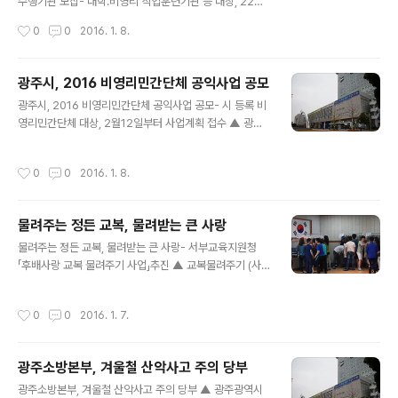
수행기관 모집- 대학․비영리 직업훈련기관 등 대상, 22일
사업 참여 희망 주택 소유자는 자치구 환경․청소부서에 신
부터 3일간 접수 ▲ 광주광역시청 ⓒ외침 광주광역시는 2
작성시간
0
0
2016. 1. 8.
청서를 제출하면 된다...
016년도 ‘지역 고객센터산업 육성사업’과 ‘상담사인력양
성센터 운영 사업’ 수행기관을 각각 공모한다. 지역고객센
터산업 육성 사업에서는 ▲고객센터 유치기업 발굴 및 유
광주시, 2016 비영리민간단체 공익사업 공모
치 ▲수도권 고객센터 DB구축 및 소식지 발간 ▲지역고객
글 내용
광주시, 2016 비영리민간단체 공익사업 공모- 시 등록 비
센터 컨설팅 및 방문지원 ▲지역고객센터협의회 운영 지원
영리민간단체 대상, 2월12일부터 사업계획 접수 ▲ 광주
▲고객센터산업 이미지 개선 및 광주시 고객센터 입지 여
광역시청 ⓒ외침 광주광역시는 ‘2016년 비영리민간단체
건 홍보 등을 추진하게 된다. 상담사 인력양성 센터 운영 사
공익활동 지원 사업’을 공모한다. 2016년 비영리민간단체
업에서는 ▲고객센터 전문상담사 신규 양성(150명 이상)
작성시간
0
0
2016. 1. 8.
공익사업 지원은 1년 이상 공익활동 실적이 있고 공고일 현
및 재직상담사 직무향상 교육(250명이상) ▲전문대학, 특
재 기준으로 광주광역시에 등록된 비영리민간단체를 대상
성화고 및 자치구 순회 설명회를 통한 고객센..
으로 추진된다. 비영리민간단체는 영리가 아닌 공익활동
물려주는 정든 교복, 물려받는 큰 사랑
수행을 주된 목적으로 하는 민간단체로, 회원 가입․탈퇴가
글 내용
자유롭고 회원의 이익 추구보다는 시민성 개발을 통해 자
물려주는 정든 교복, 물려받는 큰 사랑- 서부교육지원청
율적․자발적 공익사업을 추진하는 공식단체 형태 조직으로
「후배사랑 교복 물려주기 사업」추진 ▲ 교복물려주기 (사
비영리민간단체지원법 제2조의 요건을 충족해야 한다. 참
진제공:광주광역시 교육청) 광주광역시 서부교육지원청 1
가를 희망하는 단체는 사업계획 등을 11일부터 2월12일까
월 7일(목) ‘교복 물려주기 사업’에 41개 학교에서 4,000
작성시간
0
0
2016. 1. 7.
지 비영리민간단체가 등록된 부서에 제출하면된..
여명의 학생이 참여한다고 발표하였다. ‘교복 물려주기 사
업’은 학부모들의 교복구입비를 경감시키고 학생들의 물자
절약 및 자원 재활용 등 친환경 교육 실천을 위해, 2013년
광주소방본부, 겨울철 산악사고 주의 당부
7월「광주광역시 교육청 교복은행 설립 및 운영 지원 조례」
글 내용
를 제정하여, 매년 중․고교 3학년 졸업생의 교복 등을 후배
광주소방본부, 겨울철 산악사고 주의 당부 ▲ 광주광역시