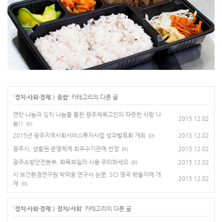
'
정치·사회·경제
>
종합
' 카테고리의 다른 글
연탄 나눔과 김치 나눔을 통한 광주체육고인의 따뜻한 사랑 나
2015.12.02
눔!!
(0)
2015년 광주지역사회서비스투자사업 성과발표회 개최
2015.12.02
(0)
광주시, 생활권 운영체계 최우수기관에 선정
2015.12.02
(0)
광주소방안전본부, 화목보일러 사용 주의하세요
2015.12.02
(0)
시 보건환경연구원 박덕웅 연구사 논문, SCI 영국 학술지에 게
2015.12.02
재
(0)
'
정치·사회·경제
>
정치/사회
' 카테고리의 다른 글