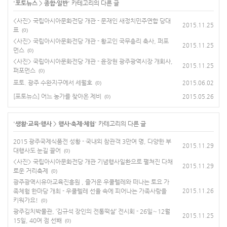
'
포토뉴스
>
종합·일반
' 카테고리의 다른 글
<사진> 국립아시아문화전당 개관 - 문재인 새정치민주연합 당대
2015.11.25
표
(0)
<사진> 국립아시아문화전당 개관 - 황교인 국무총리 축사, 퍼포
2015.11.25
먼스
(0)
<사진> 국립아시아문화전당 개관 - 윤장현 광주광역시장 개회사,
2015.11.25
퍼포먼스
(0)
포토. 광주 수완지구에서 세월호
2015.06.02
(0)
[포토뉴스] 어느 농가를 찾아온 제비
2015.05.26
(0)
'
생활·교육·행사
>
행사·축제·체험
' 카테고리의 다른 글
2015 광주국제식품전 성황 - 국내외 참관객 3만여 명, 다양한 부
2015.11.29
대행사도 눈길 끌어
(0)
<사진> 국립아시아문화전당 개관 기념행사일환으로 펼쳐진 다채
2015.11.29
로운 거리축제
(0)
광주광역시유아교육진흥원 , 즐거운 우쿨렐레와 떠나는 토요 가
족체험 한마당 개최 - 우쿨렐레 선율 속에 피어나는 가족사랑을
2015.11.26
키워가요!
(0)
광주김치박물관, ‘김규석 장인의 전통떡살’ 전시회 - 26일∼12월
2015.11.25
15일, 40여 점 선봬
(0)