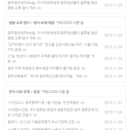
광주청년센터the숲, 아시아유학생과 광주청년들의 글로벌 청년
2015.11.25
문화 교류 행사 개최
(0)
'
생활·교육·행사
>
행사·축제·체험
' 카테고리의 다른 글
광주청년센터the숲, 아시아유학생과 광주청년들의 글로벌 청년
2015.11.25
문화 교류 행사 개최
(0)
“김치타운서 김치 담가요” ‘빛고을 김장사랑나눔 대전’ 12월13일
2015.11.24
까지 운영
(0)
27일 ‘청년의 사회참여’ 주제로 올해 마지막 ‘꿈꾸는 테이블’ 개
2015.11.24
최
(0)
광주 지역 초등학교 특수학급 아이들의 즐거운 합창
2015.11.24
(0)
광주교육축제「제1회 광주혁신교육 페스티벌」개최
2015.11.24
(0)
'
정치·사회·경제
>
종합
' 카테고리의 다른 글
<사진뉴스> 광주광역시청 1층 시민숲, 안전체험관
2015.11.21
(0)
사)대한노인회, 우수경로당 표창과 공동작업장 참여 경로당에 대
2015.11.20
한 수익금 전달식
(0)
광주시, 2015년 가축방역평가 우수기관에 선정
2015.11.20
(0)
119특수구조단, 유해화학물질 누출사고 대응훈련
2015.11.20
(0)