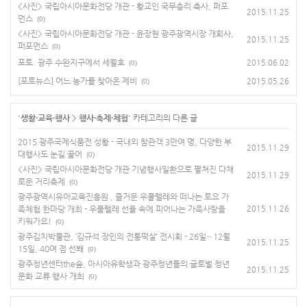
<사진> 국립아시아문화전당 개관 - 황교인 국무총리 축사, 퍼포
2015.11.25
먼스
(0)
<사진> 국립아시아문화전당 개관 - 윤장현 광주광역시장 개회사,
2015.11.25
퍼포먼스
(0)
포토. 광주 수완지구에서 세월호
2015.06.02
(0)
[포토뉴스] 어느 농가를 찾아온 제비
2015.05.26
(0)
'
생활·교육·행사
>
행사·축제·체험
' 카테고리의 다른 글
2015 광주국제식품전 성황 - 국내외 참관객 3만여 명, 다양한 부
2015.11.29
대행사도 눈길 끌어
(0)
<사진> 국립아시아문화전당 개관 기념행사일환으로 펼쳐진 다채
2015.11.29
로운 거리축제
(0)
광주광역시유아교육진흥원 , 즐거운 우쿨렐레와 떠나는 토요 가
족체험 한마당 개최 - 우쿨렐레 선율 속에 피어나는 가족사랑을
2015.11.26
키워가요!
(0)
광주김치박물관, ‘김규석 장인의 전통떡살’ 전시회 - 26일∼12월
2015.11.25
15일, 40여 점 선봬
(0)
광주청년센터the숲, 아시아유학생과 광주청년들의 글로벌 청년
2015.11.25
문화 교류 행사 개최
(0)