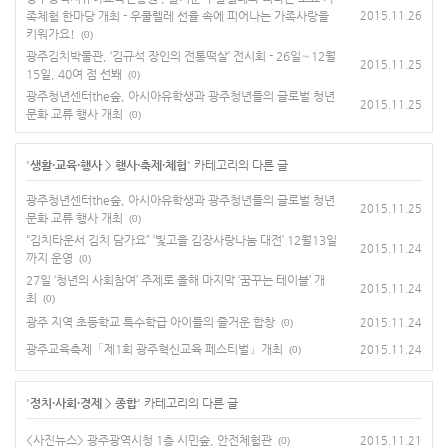
족체험 한마당 개최 - 우쿨렐레 선율 속에 피어나는 가족사랑을
2015.11.26
키워가요!
(0)
광주김치박물관, ‘김규석 장인의 전통떡살’ 전시회 - 26일∼12월
2015.11.25
15일, 40여 점 선봬
(0)
광주청년센터the숲, 아시아유학생과 광주청년들의 글로벌 청년
2015.11.25
문화 교류 행사 개최
(0)
'
생활·교육·행사
>
행사·축제·체험
' 카테고리의 다른 글
광주청년센터the숲, 아시아유학생과 광주청년들의 글로벌 청년
2015.11.25
문화 교류 행사 개최
(0)
“김치타운서 김치 담가요” ‘빛고을 김장사랑나눔 대전’ 12월13일
2015.11.24
까지 운영
(0)
27일 ‘청년의 사회참여’ 주제로 올해 마지막 ‘꿈꾸는 테이블’ 개
2015.11.24
최
(0)
광주 지역 초등학교 특수학급 아이들의 즐거운 합창
2015.11.24
(0)
광주교육축제「제1회 광주혁신교육 페스티벌」개최
2015.11.24
(0)
'
정치·사회·경제
>
종합
' 카테고리의 다른 글
<사진뉴스> 광주광역시청 1층 시민숲, 안전체험관
2015.11.21
(0)