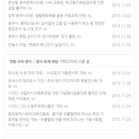
문상필 광주광역시의원, 시와 교육청, 학교용지부담금으로 인한
2015.12.02
갈등 풀어야
(0)
임택 광주시의원, 생활문화예술 활동 지원조례 마련
2015.12.02
(0)
광주시, 롯데쇼핑(주) 감사결과 고발 및 사용허가 취소 등 적정한
2015.11.30
행정조치 및 시정 요구
(0)
광주시 독립 감사기구 ‘감사위원회’ 정식 출범
2015.11.30
(0)
안철수 의원, ‘변화와 혁신만이 살길이다’
2015.11.30
(0)
'
생활·교육·행사
>
행사·축제·체험
' 카테고리의 다른 글
따스한 차 한 잔의 여유… 사직포크 겨울콘서트 개최
2015.12.02
(0)
유네스코 창의도시 지정 1주년 맞이 미디어아트 특별전시회 개
2015.11.30
최
(0)
<사진> 국립아시아문화전당 개관 기념행사일환으로 펼쳐진 다채
2015.11.29
로운 거리축제
(0)
<사진> ‘2015 광주국제식품전’ 개막
2015.11.26
(0)
광주광역시유아교육진흥원 , 즐거운 우쿨렐레와 떠나는 토요 가
족체험 한마당 개최 - 우쿨렐레 선율 속에 피어나는 가족사랑을
2015.11.26
키워가요!
(0)