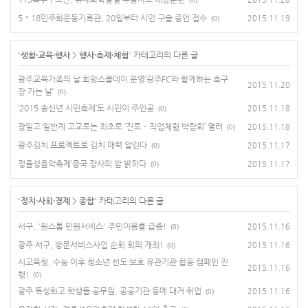
5‧18민주화운동기록관, 20일부터 시민 구술 증언 접수
2015.11.19
(0)
'
생활·교육·행사
>
행사·축제·체험
' 카테고리의 다른 글
광주교육가족의 날 희망스쿨데이 운영‘광주FC와 함께하는 축구
2015.11.20
장 가는 날’
(0)
‘2015 송신년 시민축제’도 시민이 주인공
2015.11.18
(0)
광일고 일반계 고교로는 최초로 ‘진로・직업체험 박람회’ 열려
2015.11.18
(0)
광주김치 프로젝트로 김치 매력 알린다
2015.11.17
(0)
정율성음악축제’중국 장사의 밤 밝히다
2015.11.17
(0)
'
정치·사회·경제
>
종합
' 카테고리의 다른 글
서구, '원스톱 민원서비스' 주민이용률 급증!
2015.11.16
(0)
광주 서구, 방문서비스사업 순회 회의 개최!
2015.11.16
(0)
시교육청, 수능 이후 청소년 선도·보호 유관기관 합동 캠페인 진
2015.11.16
행!
(0)
광주 특성화고 학생들 공무원, 공공기관 등에 대거 취업
2015.11.16
(0)