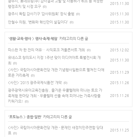
광주시, 롯데쇼핑(주) 감사결과 고발 및 사용허가 취소 등 적정한
2015.11.30
행정조치 및 시정 요구
(0)
광주시 독립 감사기구 ‘감사위원회’ 정식 출범
2015.11.30
(0)
안철수 의원, ‘변화와 혁신만이 살길이다’
2015.11.30
(0)
'
생활·교육·행사
>
행사·축제·체험
' 카테고리의 다른 글
따스한 차 한 잔의 여유… 사직포크 겨울콘서트 개최
2015.12.02
(0)
유네스코 창의도시 지정 1주년 맞이 미디어아트 특별전시회 개
2015.11.30
최
(0)
<사진> 국립아시아문화전당 개관 기념행사일환으로 펼쳐진 다채
2015.11.29
로운 거리축제
(0)
<사진> ‘2015 광주국제식품전’ 개막
2015.11.26
(0)
광주광역시유아교육진흥원 , 즐거운 우쿨렐레와 떠나는 토요 가
족체험 한마당 개최 - 우쿨렐레 선율 속에 피어나는 가족사랑을
2015.11.26
키워가요!
(0)
'
포토뉴스
>
종합·일반
' 카테고리의 다른 글
<사진> 국립아시아문화전당 개관 - 문재인 새정치민주연합 당대
2015.11.25
표
(0)