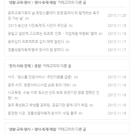
'
생활·교육·행사
>
행사·축제·체험
' 카테고리의 다른 글
광주교육가족의 날 희망스쿨데이 운영‘광주FC와 함께하는 축구
2015.11.20
장 가는 날’
(0)
‘2015 송신년 시민축제’도 시민이 주인공
2015.11.18
(0)
광일고 일반계 고교로는 최초로 ‘진로・직업체험 박람회’ 열려
2015.11.18
(0)
광주김치 프로젝트로 김치 매력 알린다
2015.11.17
(0)
정율성음악축제’중국 장사의 밤 밝히다
2015.11.17
(0)
'
정치·사회·경제
>
종합
' 카테고리의 다른 글
서구, '원스톱 민원서비스' 주민이용률 급증!
2015.11.16
(0)
광주 서구, 방문서비스사업 순회 회의 개최!
2015.11.16
(0)
시교육청, 수능 이후 청소년 선도·보호 유관기관 합동 캠페인 진
2015.11.16
행!
(0)
광주 특성화고 학생들 공무원, 공공기관 등에 대거 취업
2015.11.16
(0)
윤장현 시장, 정율성음악축제 참석차 16일 출국
2015.11.16
(0)
'
생활·교육·행사
>
행사·축제·체험
' 카테고리의 다른 글