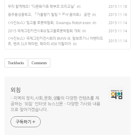
우리 함께해요! “다문화가족 학부모 요리교실”
2015.11.16
(0)
광주동성중학교, 「가을향기 힐링 ᄂᆞᄅᆞ샤 음악회」 공연
2015.11.16
(0)
<사진뉴스> 빛고을 로봇박람회, Gwangju Robot expo
2015.11.14
(0)
2015 국제그린카전시회&빛고을로봇박람회 개최
2015.11.14
(0)
<사진뉴스> 국제그린카전시회의 BMW i8, 람보르기니 아벤타도
2015.11.14
르, 벤츠 SLR 맥라렌, 페라리 458 이탈리아
(0)
Trackbacks
Comments
외침
- 지역의 정치,사회,문화,생활의 다양한 컨텐츠를 제
공하는 '외침' 인터넷 뉴스신문 - 다양한 기사와 내용
으로 찾아가겠습니다.
구독하기