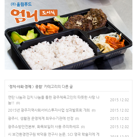
'
정치·사회·경제
>
종합
' 카테고리의 다른 글
연탄 나눔과 김치 나눔을 통한 광주체육고인의 따뜻한 사랑 나
2015.12.02
눔!!
(0)
2015년 광주지역사회서비스투자사업 성과발표회 개최
2015.12.02
(0)
광주시, 생활권 운영체계 최우수기관에 선정
2015.12.02
(0)
광주소방안전본부, 화목보일러 사용 주의하세요
2015.12.02
(0)
시 보건환경연구원 박덕웅 연구사 논문, SCI 영국 학술지에 게
2015.12.02