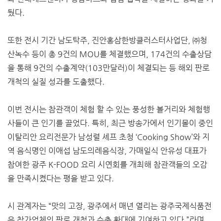
뒀다.
또한 전시 기간 남도탁주, 진안홍삼한방클러스터사업단, ㈜청
산녹수 등이 총 9건의 MOU를 체결했으며, 174건의 수출상담
을 통해 9건의 수출계약(103만달러)이 체결되는 등 해외 판로
개척의 실질 성과를 도출했다.
이번 전시는 참관객이 체험 할 수 있는 풍성한 볼거리와 체험행
사들이 큰 인기를 끌었다. 특히, 최근 방송가에서 인기몰이 중인
이탈리안 요리전문가 남성렬 셰프 초청 ‘Cooking Show’와 지
역 음식명인 이애섭 남도의례음식장, 가매일식 안유성 대표가
참여한 광주 K-FOOD 요리 시연회를 개최해 참관객들의 오감
을 만족시켰다는 평을 받고 있다.
시 관계자는 “맛의 고장, 광주에서 매년 열리는 광주국제식품전
은 참가업체의 판로 개척과 수출 확대에 기여하고 있다.”라며