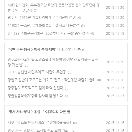
사)대한노인회, 우수경로당 표창과 공동작업장 참여 경로당에 대
2015.11.20
한 수익금 전달식
(0)
광주시, 2015년 가축방역평가 우수기관에 선정
2015.11.20
(0)
119특수구조단, 유해화학물질 누출사고 대응훈련
2015.11.20
(0)
5‧18민주화운동기록관, 20일부터 시민 구술 증언 접수
2015.11.19
(0)
'
생활·교육·행사
>
행사·축제·체험
' 카테고리의 다른 글
광주교육가족의 날 희망스쿨데이 운영‘광주FC와 함께하는 축구
2015.11.20
장 가는 날’
(0)
‘2015 송신년 시민축제’도 시민이 주인공
2015.11.18
(0)
광일고 일반계 고교로는 최초로 ‘진로・직업체험 박람회’ 열려
2015.11.18
(0)
광주김치 프로젝트로 김치 매력 알린다
2015.11.17
(0)
정율성음악축제’중국 장사의 밤 밝히다
2015.11.17
(0)
'
정치·사회·경제
>
종합
' 카테고리의 다른 글
서구, '원스톱 민원서비스' 주민이용률 급증!
2015.11.16
(0)
광주 서구, 방문서비스사업 순회 회의 개최!
2015.11.16
(0)