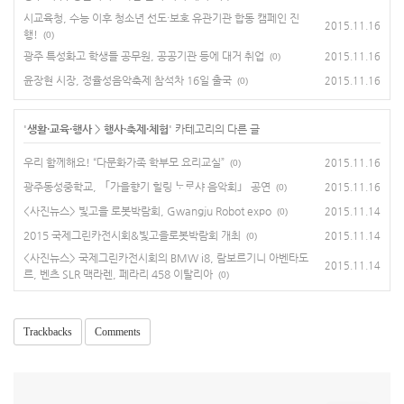
시교육청, 수능 이후 청소년 선도·보호 유관기관 합동 캠페인 진
2015.11.16
행!
(0)
광주 특성화고 학생들 공무원, 공공기관 등에 대거 취업
2015.11.16
(0)
윤장현 시장, 정율성음악축제 참석차 16일 출국
2015.11.16
(0)
'
생활·교육·행사
>
행사·축제·체험
' 카테고리의 다른 글
우리 함께해요! “다문화가족 학부모 요리교실”
2015.11.16
(0)
광주동성중학교, 「가을향기 힐링 ᄂᆞᄅᆞ샤 음악회」 공연
2015.11.16
(0)
<사진뉴스> 빛고을 로봇박람회, Gwangju Robot expo
2015.11.14
(0)
2015 국제그린카전시회&빛고을로봇박람회 개최
2015.11.14
(0)
<사진뉴스> 국제그린카전시회의 BMW i8, 람보르기니 아벤타도
2015.11.14
르, 벤츠 SLR 맥라렌, 페라리 458 이탈리아
(0)
Trackbacks
Comments