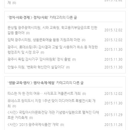
재
(0)
'
정치·사회·경제
>
정치/사회
' 카테고리의 다른 글
문상필 광주광역시의원, 시와 교육청, 학교용지부담금으로 인한
2015.12.02
갈등 풀어야
(0)
임택 광주시의원, 생활문화예술 활동 지원조례 마련
2015.12.02
(0)
광주시, 롯데쇼핑(주) 감사결과 고발 및 사용허가 취소 등 적정한
2015.11.30
행정조치 및 시정 요구
(0)
광주시 독립 감사기구 ‘감사위원회’ 정식 출범
2015.11.30
(0)
안철수 의원, ‘변화와 혁신만이 살길이다’
2015.11.30
(0)
'
생활·교육·행사
>
행사·축제·체험
' 카테고리의 다른 글
따스한 차 한 잔의 여유… 사직포크 겨울콘서트 개최
2015.12.02
(0)
유네스코 창의도시 지정 1주년 맞이 미디어아트 특별전시회 개
2015.11.30
최
(0)
<사진> 국립아시아문화전당 개관 기념행사일환으로 펼쳐진 다채
2015.11.29
로운 거리축제
(0)
<사진> ‘2015 광주국제식품전’ 개막
2015.11.26
(0)