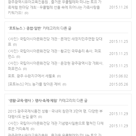
광주광역시유아교육진흥원 , 즐거운 우쿨렐레와 떠나는 토요 가
족체험 한마당 개최 - 우쿨렐레 선율 속에 피어나는 가족사랑을
2015.11.26
키워가요!
(0)
'
포토뉴스
>
종합·일반
' 카테고리의 다른 글
<사진> 국립아시아문화전당 개관 - 문재인 새정치민주연합 당대
2015.11.25
표
(0)
<사진> 국립아시아문화전당 개관 - 황교인 국무총리 축사, 퍼포
2015.11.25
먼스
(0)
<사진> 국립아시아문화전당 개관 - 윤장현 광주광역시장 개회사,
2015.11.25
퍼포먼스
(0)
포토. 광주 수완지구에서 세월호
2015.06.02
(0)
[포토뉴스] 어느 농가를 찾아온 제비
2015.05.26
(0)
'
생활·교육·행사
>
행사·축제·체험
' 카테고리의 다른 글
2015 광주국제식품전 성황 - 국내외 참관객 3만여 명, 다양한 부
2015.11.29
대행사도 눈길 끌어
(0)
<사진> 국립아시아문화전당 개관 기념행사일환으로 펼쳐진 다채
2015.11.29
로운 거리축제
(0)
광주광역시유아교육진흥원 , 즐거운 우쿨렐레와 떠나는 토요 가