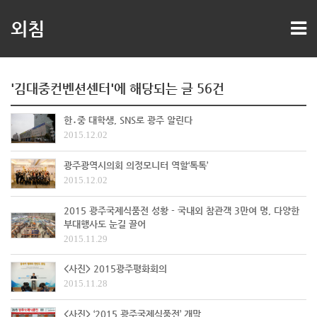
외침
'김대중컨벤션센터'에 해당되는 글 56건
한․중 대학생, SNS로 광주 알린다
2015.12.02
광주광역시의회 의정모니터 역할‘톡톡’
2015.12.02
2015 광주국제식품전 성황 - 국내외 참관객 3만여 명, 다양한
부대행사도 눈길 끌어
2015.11.29
<사진> 2015광주평화회의
2015.11.28
<사진> ‘2015 광주국제식품전’ 개막