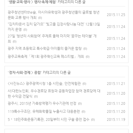
'
생활·교육·행사
>
행사·축제·체험
' 카테고리의 다른 글
광주청년센터the숲, 아시아유학생과 광주청년들의 글로벌 청년
2015.11.25
문화 교류 행사 개최
(0)
“김치타운서 김치 담가요” ‘빛고을 김장사랑나눔 대전’ 12월13일
2015.11.24
까지 운영
(0)
27일 ‘청년의 사회참여’ 주제로 올해 마지막 ‘꿈꾸는 테이블’ 개
2015.11.24
최
(0)
광주 지역 초등학교 특수학급 아이들의 즐거운 합창
2015.11.24
(0)
광주교육축제「제1회 광주혁신교육 페스티벌」개최
2015.11.24
(0)
'
정치·사회·경제
>
종합
' 카테고리의 다른 글
<사진뉴스> 광주광역시청 1층 시민숲, 안전체험관
2015.11.21
(0)
사)대한노인회, 우수경로당 표창과 공동작업장 참여 경로당에 대
2015.11.20
한 수익금 전달식
(0)
광주시, 2015년 가축방역평가 우수기관에 선정
2015.11.20
(0)
119특수구조단, 유해화학물질 누출사고 대응훈련
2015.11.20
(0)
5‧18민주화운동기록관, 20일부터 시민 구술 증언 접수
2015.11.19
(0)