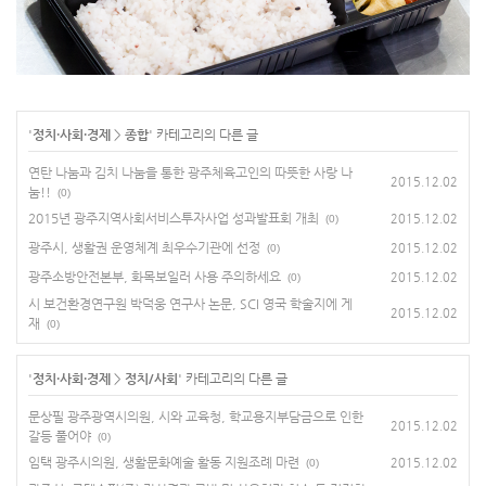
'
정치·사회·경제
>
종합
' 카테고리의 다른 글
연탄 나눔과 김치 나눔을 통한 광주체육고인의 따뜻한 사랑 나
2015.12.02
눔!!
(0)
2015년 광주지역사회서비스투자사업 성과발표회 개최
2015.12.02
(0)
광주시, 생활권 운영체계 최우수기관에 선정
2015.12.02
(0)
광주소방안전본부, 화목보일러 사용 주의하세요
2015.12.02
(0)
시 보건환경연구원 박덕웅 연구사 논문, SCI 영국 학술지에 게
2015.12.02
재
(0)
'
정치·사회·경제
>
정치/사회
' 카테고리의 다른 글
문상필 광주광역시의원, 시와 교육청, 학교용지부담금으로 인한
2015.12.02
갈등 풀어야
(0)
임택 광주시의원, 생활문화예술 활동 지원조례 마련
2015.12.02
(0)