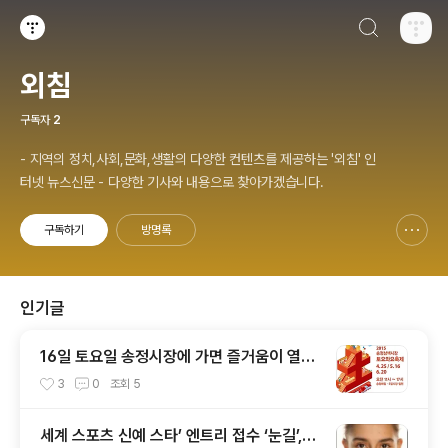
검색하기
티스토리
외침
구독자
2
- 지역의 정치,사회,문화,생활의 다양한 컨텐츠를 제공하는 '외침' 인
터넷 뉴스신문 - 다양한 기사와 내용으로 찾아가겠습니다.
구독하기
방명록
신고하기 레이어
열기
인기글
16일 토요일 송정시장에 가면 즐거움이 열린
다
3
0
조회
5
세계 스포츠 신예 스타’ 엔트리 접수 ‘눈길’,광