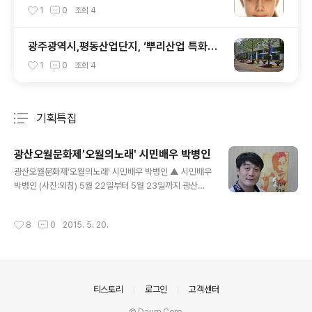
주U대회에 체조⋅사격 등 세계랭킹 1위 선수
1
0
조회
4
출전 기대
광주광역시,평동산업단지, ‘뿌리산업 특화단
지’ 지정- 금형산업 발전과 자동차 100만대
1
0
조회
4
생산도시 건설에 탄력
기획특집
분류 전체보기
주요 글 목록
광산오월문화제'오월의노래' 시민배우 박병인
글 내용
광산오월문화재'오월의노래' 시민배우 박병인 ▲ 시민배우
박병인 (사진:외침) 5월 22일부터 5월 23일까지 광산문
화예술회관에서 윤상원 열사 기념극 오월의 노래의 시민배
우로 공연을 하는 박병인님과의 인텨뷰를 했다. 시민배우
작성시간
8
0
2015. 5. 20.
박병인은 '80년 5월 들불야학의 학생들처럼, 낮에는 일하
고 밤에는 하나하나배우며 많은 준비를 했다'고 하며 '어느
해 5월보다 개인적으로 많은 배우고 느끼는 뜻깊은 5월이
다'고 했다 시민배우 박병인님과의 인텨뷰 내용이다 이번
연극 참여동기는?매년5월이 되면 5·18민중항쟁을 기리는
의안내
티스토리
로그인
고객센터
마음으로 각종 행사에 스텝, 자원활동가, 단순참가 등 다양
한 방법으로 참여 했었습니다. 5·18이 다가오면 무언가 5·