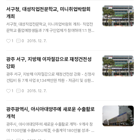
억불 수출탑을 수상하는 ㈜대유에이텍을 비롯해 23개 업
서구청, 대성직업전문학교, 미니취업박람회
체가, 유공포상은 19명이 수상했다. 산업통상자원부가 매
개최
년 무역의 날을 맞아 전국 지자체를 대상으로 실시하는 수
글 내용
출증진 우수기관 평가 결과, 광주시는 수출증진 노력, 단체
서구청, 대성직업전문학교, 미니취업박람회 개최- 직업전
장 관심도, 우수사례 등 모든 항목에서 높은 점수를 받아 1
문학교 졸업예정생들과 7개 구인업체가 참여하여 1:1 현장
6개 시·도 중 유일하게 최우수기관에 선정됐다. 광주시는
면접- 자동차정비원, CCTV설치원, 전기설치원 등 7개사
작성시간
1
0
2015. 12. 7.
올해 통상진흥시책으로 해외시장개척..
20여명 모집 ▲ 광주광역시 서구청 ⓒ외침 광주 서구와
대성직업전문학교가 늘어나는 청년층 구직자의 취업에 도
움을 주고자 특별한 행사를 마련했다. 오는 8일 오후 2시
광주 서구, 지방채 이자절감으로 재정건전성
구청 2층 대회의실에서 구인업체와 취업을 희망하는 대성
강화
직업전문학교 졸업 예정학생들이 참여하는 ‘미니 취업박람
글 내용
회’를 개최한다. 이번 취업박람회는 청년층 구직자의 취업
광주 서구, 지방채 이자절감으로 재정건전성 강화 - 신청사
률을 높일 수 있도록 협약체결기관인 대성직업학교의 교육
건립비 등 7개 사업 8,134백만원 차환 - 저금리 및 상환기
내용에 따른 구인업체를 발굴하고 자동차정비원, 판넬제작
간 단축 등을 통해 구의 재정건전성 강화에 기여 ▲ 광주광
작성시간
1
0
2015. 12. 7.
원, 서비스직 등 7개 업체가 참여하여 20여명을 모집할 계
역시 서구청 ⓒ외침 광주 서구는 최근 저금리 시장상황이
획이다. 기타 자세한 사항은 서구청 경제과(☎ ..
지속됨에 따라 고금리 지방채(2.47%~3.6%) 8,134백만
원을 한국지방재정공제회 지역개발지원금 2%로 차환하여
광주광역시, 아시아대양주에 새로운 수출활로
상환기간 단축 및 532백만원의 이자를 절감했다고 밝혔
개척
다. 서구에 따르면 최근 시중금리가 저금리 기조를 유지하
글 내용
고 있고 지방채의 80%가 3%이상 고금리로 되어있어 구
광주시, 아시아대양주에 새로운 수출활로 개척- 9개사 참
재정에 부담요인으로 작용함에 따라 저금리 공공자금으로
여 1100만불 수출MOU체결, 수출계약 180만불 성과- 올
차환했다. 당초 2.9%의 저금리 금융채로 전환할 계획이었
5회 시장개척 활동 44개사 5517만불 수출MOU 체결 ▲
작성시간