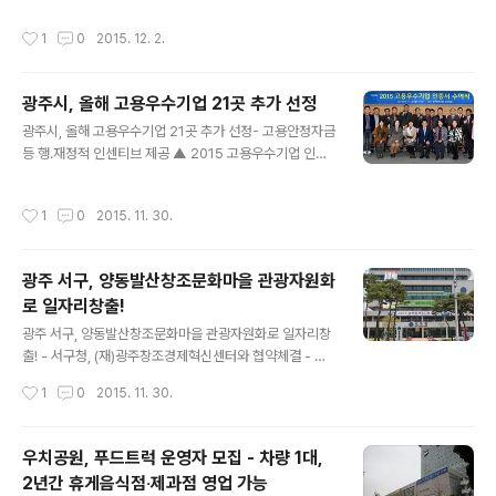
광주상공회의소 부회장, 장휘국 광주시교육감 등 노․사․민․
진하고 안정화하기 위해 오는 26까지 재개발 3개소, 재건
정 대표 20여 명과 1일 시민시장인 유문자 북구자원봉사
작성시간
1
0
2015. 12. 2.
축 4개소에 대한 하반기 정비사업 실태조사에 나선다. 서
센터 주부봉사단장이 함께 자리했다. 협의회 위원들은 20
구는 민선6기 들어 정비사업 실태조사 실시에 대한 구체적
15년 본회의․임시회의 운영 실적..
인 방법을 모색하여 왔으며, 전년도 예비 기초조사를 실시
광주시, 올해 고용우수기업 21곳 추가 선정
하여 장기화된 재개발정비사업 구역의 현장방문, 간담회,
글 내용
공청회, 설명회 등을 개최하였다. 그 결과 광천동 주택재개
광주시, 올해 고용우수기업 21곳 추가 선정- 고용안정자금
발 정비사업과 양동 3구역 주택재개발 정비사업 구역이 오
등 행․재정적 인센티브 제공 ▲ 2015 고용우수기업 인증
랜 기간 지속돼온 주민들의 반목과 갈등을 청산하고 금년
서 수여식 (사진제공:광주광역시) 광주광역시는 어려운 경
에 조합을 설립하여 10여년의 정비사업 침체에서 벗어나
제 여건에도 올해 일자리 창출과 청년 취업 확대에 기여한
작성시간
1
0
2015. 11. 30.
도록 기여하였다. 정비사업 실태조사는 매년 상..
고용우수기업 21곳을 추가 선정하고, 30일 시청 3층 소회
의실에서 인증서를 수여했다. 이번에 선정된 기업은 ▲자
동차부품 제조업체인 알텍㈜, 남도금형(주), ㈜타마스,
광주 서구, 양동발산창조문화마을 관광자원화
㈜시흥금속, 대경제이엠(주), ㈜대신테크 ▲교육컨텐츠
로 일자리창출!
개발업체인 ㈜이젠커뮤니케인션즈 ▲전자부품 제조업체
글 내용
인 ㈜보명전자, 엠피닉스(주), 그린테크(주) ▲금형업체인
광주 서구, 양동발산창조문화마을 관광자원화로 일자리창
무등스크린(주), 고려정밀(주), ㈜파워텍 ▲의료기기 제조
출! - 서구청, (재)광주창조경제혁신센터와 협약체결 - 서
업체인 21세기메디칼(주), ㈜나눔테크 ▲전자직접회로
구 관광자원 개발 및 인프라 구축으로 고용 확대 기대 ▲
작성시간
1
0
2015. 11. 30.
검사업체인 ㈜달마전자 ▲콜센터시스템구축 업체..
광주광역시 서구청 ⓒ외침 광주 서구는 오는 12월 3일 구
청 상황실에서 (재)광주창조경제혁신센터와 양동발산창조
문화마을 관광자원화 및 일자리창출을 위한 업무협약을 체
우치공원, 푸드트럭 운영자 모집 - 차량 1대,
결한다. 서구는 제조업 기반이 열악한 반면 광주시의 중심
2년간 휴게음식점‧제과점 영업 가능
지로써 유동인구가 많고 서구 8경을 비롯한 5․18관광자
글 내용