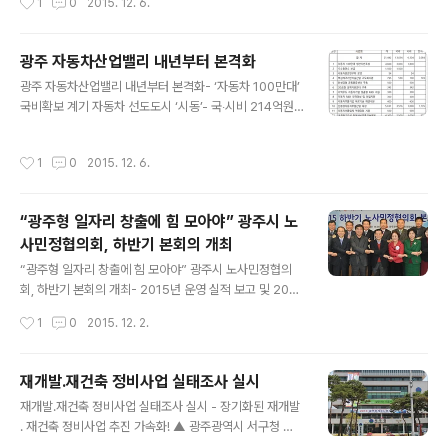
1
0
2015. 12. 6.
으나 한국지방재정공제회 지역개발지원금 2%의 저금리
광주광역시청 ⓒ외침 광주광역시는 호주와 싱가포르 등 2
차환을 행정자치부에서 최종 배정승..
개 나라를 대상으로 해외시장 개척활동을 펼쳐 쓰레기수거
트럭, 복합PP, 과수용 스피드 스프레이어, 노면청소기(마
광주 자동차산업밸리 내년부터 본격화
당쇠), 미용 제품 등에서 새로운 판로를 개척했다. 광주시는
글 내용
광주 자동차산업밸리 내년부터 본격화- ‘자동차 100만대’
11월28일부터 12월4일까지 지역 중소기업 9개사가 참여
국비확보 계기 자동차 선도도시 ‘시동’- 국‧시비 214억원
한 가운데 호주 시드니를 비롯한 싱가포르 아시아대양주 2
투입해 지역 자동차부품산업 집중 육성 - 윤 시장 “지역경
개 지역 시장개척 활동을 통해 수출계약 180만불, 수출M
제 활성화·일자리 창출 최선 다할 것” ▲ (자료제공:광주광
OU 1100만불, 수출상담 1420만달러의 성과를 올렸다고
작성시간
1
0
2015. 12. 6.
역시청) 광주광역시는 2016년 정부 예산에 ‘자동차 100
6일 밝혔다. 이번 해외시장개척단의 특징은 시드니에서는
만대 생산기지 조성’ 사업비 등이 반영된 것을 계기로 내년
개별기업 방문활동, ..
에 국·시비 등 총 214억원을 투입해 자동차산업밸리 조성
“광주형 일자리 창출에 힘 모아야” 광주시 노
을 본격화한다는 계획이다. 먼저, 자동차 100만대 생산기
사민정협의회, 하반기 본회의 개최
지 조성사업에 확보된 국비 30억원은 자동차 전용산단 설
글 내용
계에 활용할 계획이다. 현재 조성 중인 빛그린산단은 산업
“광주형 일자리 창출에 힘 모아야” 광주시 노사민정협의
부와의 협의를 통해 국토부 승인으로 친환경 자동차산업의
회, 하반기 본회의 개최- 2015년 운영 실적 보고 및 2016
물리적, 공간적 기반 역할을 하게 될 것으로 기대된다. 수소
년 협의회 운영 방안 등 논의 ▲ 노사민정협의회 ⓒ외침 광
작성시간
1
0
2015. 12. 2.
및 전기자동차 융합..
주광역시노사민정협의회(위원장 윤장현 시장, 이하 ‘협의
회’)가 1일 광주경영자총협회 회의실에서 ‘2015년 하반기
노사민정협의회 본회의’를 열고 2015년 노사민정협의회
재개발․재건축 정비사업 실태조사 실시
운영 결산 및 2016년 운영방안 등을 논의했다. 윤장현 시
글 내용
재개발․재건축 정비사업 실태조사 실시 - 장기화된 재개발
장의 주재로 열린 이날 회의에는 윤종해 한국노총광주지역
․ 재건축 정비사업 추진 가속화! ▲ 광주광역시 서구청 ⓒ
본부의장, 오병교 광주경영자총협회 상임부회장, 오세철
외침 광주 서구가 장기화된 재개발․재건축 정비사업을 촉