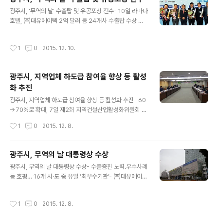
년도 예산과 2016년도 예산(안)을 보면, 전체예산에서 산
글 내용
광주시, ‘무역의 날’ 수출탑 및 유공포상 전수- 10일 라마다
업․중소기업 분야는 (2.92%→2.90%), 과학기술 분야는
호텔, ㈜대유에이텍 2억 달러 등 24개사 수출탑 수상 ▲
(0.66% → 0.22%) 감소’ 했다고 했다. 이에 대해 광주광
무역의 날 (사진제공:광주광역시청) 광주광역시는 10일 서
역시는 “산업․중소기업 분야의 예산비중이 2015년 2.9
구 라마다호텔에서 한국무역협회 광주전남지역본부 주관
2%→2016년 2.90% 감소 사유는 2015년, 2016년 전
작성시간
1
0
2015. 12. 10.
으로 ‘제52회 무역의 날 수출탑 및 유공포상자 전수식’을
체예산 비중을 보면 0.02% 감소되었으나 2015년..
개최했다. ▲ 수출탑 수상업체,24개사 (자료제공:광주광
역시) 광주지역 수출탑 수상업체는 24개사로 2억 달러 1
광주시, 지역업체 하도급 참여율 향상 등 활성
개사, 3000만 달러 2개사, 1000만 달러 4개사, 500만
화 추진
달러 3개사, 300만 달러 4개사, 100만 달러 10개사다.
글 내용
올해 급성장한 자동차 부품 생산업체인 ㈜대유에이텍이 2
광주시, 지역업체 하도급 참여율 향상 등 활성화 추진- 60
억 달러 수출탑을 수상하고, 대영전자(주)와 한국차량공업
→70%로 확대, 7일 제2회 지역건설산업활성화위원회 열
(주)는 3000만 달러 수출탑을 수상했다. ▲ 유공포상, 19
어 ▲ 지역건설산업활성화위원회 (사진제공: 광주광역시)
작성시간
1
0
2015. 12. 8.
명 (자료..
광주광역시는 7일 시청 3층 중회의실에서 문인 행정부시
장 주제로 제2회 지역건설산업활성화위원회를 열고 지역
건설산업 활성화 대책을 논의했다. 이날 회의에서는 광주
광주시, 무역의 날 대통령상 수상
지역에서 발주하는 공사에 대한 지역 건설업체 참여 기회
글 내용
광주시, 무역의 날 대통령상 수상- 수출증진 노력․우수사례
확대와 건설산업 상호협력 지원 체계 추진사항을 설명하
등 호평… 16개 시·도 중 유일 ‘최우수기관’- ㈜대유에이텍
고, 향후 공공 건설사업 지속 확대 노력과 함께 지역업체 하
2억불 등 23개사 수출탑 수상 ▲ 광주광역시청 ⓒ외침 광
도급 수급 전담관리제 추진, 지역업체 하도급 참여 권장 비
주광역시는 산업통상자원부와 한국무역협회가 주최하는
율을 상향 조정(60→70%)키로 했다. 또한, 건설공사 시
작성시간
1
0
2015. 12. 8.
제52회 무역의 날을 맞아 최우수 수출 지원 광역자치단체
공평가지침 개선, 공사용 자재 직접 구매제도 개선 등을 정
로 선정돼 대통령상을 수상했다고 7일 밝혔다. 수출탑은 2
부에 건의하기로 했다. 이와 함께, 지역 ..