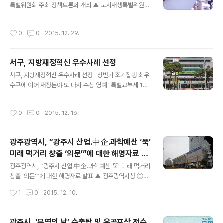
특별위원회 주최 정책토론회 개최 ▲ 도시재생특별위원회
토론회(사진제공:광주광역시의회) 광주광역시의회 도시재
생특별위원회(위원장 반재신)는 29일(화) 오후2시 시의회
작성시간
0
0
2015. 12. 29.
대회의실에서 「광주시 도시재생의 비전과 방안」을 주제로
정책토론회를 개최했다. 제1주제인 ‘광주공동체와 도시재
생’ 기조발제를 맡은 전남일보 이건상 편집국장은 “전국 읍
서구, 지방재정혁신 우수사례 선정
면동 중 64.5%가 쇠퇴가 진행되고 있다”고 전제하고 도
글 내용
시쇠퇴의 주요 원인을 인구성장률 감소, 급속한 고령화 등
서구, 지방재정혁신 우수사례 선정- 상반기 조기집행 최우
으로 꼽았다. 이 국장은 “우리나라는 도시재생은 아직 초기
수구에 이어 재정분야 또 다시 수상 영예- 특별교부세 1억
단계로서 도시화가 빨랐던 해외사례를 주목할 필요가 있
5천만원 확보, 지역 현안사업에 재투입 ▲ 광주광역시 서
다”며, “일본의 야마구치市 정보예술센터와 오노미치市
구청ⓒ외침 광주 서구의 세출예산 절감 시책이 전국 우수
작성시간
0
0
2015. 12. 16.
빈집 재생프로젝트를 사례로 시사점을 참고할 필요..
사례로 선정되어 2015년 상반기 조기집행 평가 최우수구
수상에 이어 재정분야에서 또 다시 수상을 하는 영예를 안
게 됐다. 2015 지방재정혁신 우수사례 평가는 행정자치부
광주광역시, “광주시 산업․中企․과학예산 ‘뚝’
가 주관하여 전국 자치단체를 대상으로 세출절감 분야, 세
미래 먹거리 창출 ‘의문’”에 대한 해명자료 발
입증대 분야, 기타 분야 등 재정관련 3개 분야에 대해 우수
글 내용
표
사례를 선정하고 전국 자치단체와 공유를 통해 지방재정의
광주광역시, “광주시 산업․中企․과학예산 ‘뚝’ 미래 먹거리
건전성을 확보하기 위한 정부의 역점 시책이다. 이번 평가
창출 ‘의문’”에 대한 해명자료 발표 ▲ 광주광역시청 ⓒ외
에는 전국 자치단체로 부터 총 265건의 사례가 접수 되어
침 10일(목) 뉴시스는 “광주시 산업․中企․과학예산 ‘뚝’ 미
작성시간
1
0
2015. 12. 10.
심사위원의 엄격한 심사를 통해 서구..
래 먹거리 창출 ‘의문’”이라는 기사를 통해 ‘산업과 중소기
업, 과학기술분야 예산이 전년보다 상대적으로 감소해 민
선6기 시정방침을 제대로 구현할지 의문 제기’ 와 ‘2015
광주시, ‘무역의 날’ 수출탑 및 유공포상 전수