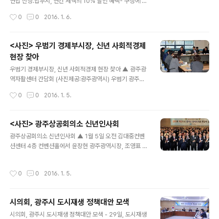
연납 신청․납부시, 연간 세액의 10% 할인 혜택- 구청에 전
올해는 5004억원으로 229억원 증액한다. 대학과 출연기
화로 신청 가능 ▲ 광주광역시 서구청 ⓒ외침 광주 서구는
작성시간
0
0
2016. 1. 6.
관이 참여하는 연합기술지주회사를 오는 3월..
자동차세를 일시불로 1월에 납부하면 연간 세액의 10%를
할인받을 수 있는 자동차세 연납신청을 이번 달 말까지 접
수받는다고 밝혔다. 자동차세 연납제도는 매년 6월과 12
<사진> 우범기 경제부시장, 신년 사회적경제
월 납부하는 세금을 미리 선납할 경우, 연간 세액의 일부를
현장 찾아
할인받을 수 있는 제도다. 납부기한은 1월 31일까지이며
글 내용
모든 금융기관에서 납부가 가능하고 CD․ATM기를 이용한
우범기 경제부시장, 신년 사회적경제 현장 찾아 ▲ 광주광
현금․신용카드 및 통장 등으로도 납부할 수 있다. 또한, 1월
역자활센터 간담회 (사진제공:광주광역시) 우범기 광주광
에 연납신청을 하지 못한 납세자와 연납신청 후 기한 내 납
역시 경제부시장과 일자리정책과 직원들은 새해를 맞아 5
작성시간
0
0
2016. 1. 5.
부하지 못한 납세자는 3월 중에 연납신청 및 재신청을 하
일부터 이틀간 지역 내 사회적기업, 마을기업, 협동조합, 자
면 7.5% 할인된..
활기업 등 사회적경제 연대조직과 사회적경제 전시판매장
등을 방문해 간담회를 열고 사회적경제 현장 목소리를 정
<사진> 광주상공회의소 신년인사회
책에 반영하는 소통행정을 펼치고 있다. ml1012@naver.
글 내용
광주상공회의소 신년인사회 ▲ 1월 5일 오전 김대중컨벤
com
션센터 4층 컨벤션홀에서 윤장현 광주광역시장, 조영표 시
의회 의장, 장휘국 시 교육감 등 지역 인사 500여 명이 참
석한 가운데 열린 광주상공회의소 주관 2016년 신년인사
작성시간
0
0
2016. 1. 5.
회가 열렸다.(사진제공:광주광역시청) ml1012@naver.c
om
시의회, 광주시 도시재생 정책대안 모색
글 내용
시의회, 광주시 도시재생 정책대안 모색 - 29일, 도시재생