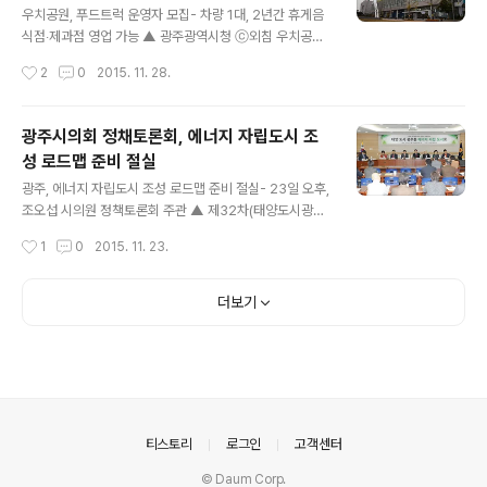
원, 양동재래시장 등 문화와 관광자원을 결합하기에 좋은
우치공원, 푸드트럭 운영자 모집- 차량 1대, 2년간 휴게음
구조를 가지고 있다. 이에 올해 KTX 개통과 아시아문화전
식점‧제과점 영업 가능 ▲ 광주광역시청 ⓒ외침 우치공원
당이 개원됨에 따라 국내․외 관광객이 증가할 것에 대비하
관리사무소는 우치공원을 방문하는 시민들의 편의와 먹거
작성시간
2
0
2015. 11. 28.
여 지역맞춤형 일자리 발굴사업으로 관광자원을 연계한 콘
리 제공을 위해 ‘우치공원 푸드트럭’ 운영자를 입찰 공고했
텐츠를 개발하고 이를 스토리텔링화하기 위해 광주 ..
다.※ 입찰은 온비드(www.onbid.co.kr)에서 진행 허가
면적은 18㎡이며, 푸드트럭 1대를 공원 내 지정된 장소에
광주시의회 정채토론회, 에너지 자립도시 조
서만 영업할 수 있다. 품목은 휴게음식점과 제과점이 가능
성 로드맵 준비 절실
하고, 주류와 컵라면 판매는 제한된다.※ 영업업종 : 식품위
글 내용
생법 시행령 제21조 제8호 휴게음식점영업 및 제과점영업
광주, 에너지 자립도시 조성 로드맵 준비 절실- 23일 오후,
신청 자격은 공고일 현재 광주시민으로 푸드트럭 영업신고
조오섭 시의원 정책토론회 주관 ▲ 제32차(태양도시광주
와 푸드트럭 보유가 가능해야 한다.※ 푸드트럭 운영자로
를에너지자립도시로)토론회 (사진제공:광주광역시의회)
작성시간
1
0
2015. 11. 23.
낙찰 후 영업신고 및 푸드트럭 보유가 가능해야 함 입찰서
광주시의회는 23일(월) 오후 시의회 대회의실에서『태양
는 오는 12월4일부터 7일까지..
도시 광주를 에너지 자립 도시로』를 주제로 광주에너지정
책네트워크와 공동으로 정책토론회를 개최했다. 이날 조오
더보기
섭 의원 주관으로 열린 토론회에는 각계 전문가, 시민단체,
기업, 시의회가 함께한 가운데 후쿠시마 사고 이후 지자체
별로 실행되고 있는 에너지 자립계획, 에너지 효율성제고
등 에너지 전환계획에 대해 토론하고 광주의 에너지전환을
위한 정책방향을 함께 모색했다. ‘국내·외 지자체의 에너지
전환 동향과 과제’를 주제로 발제에 나선 이상훈 녹색에너
의안내
티스토리
로그인
고객센터
지전략연구소장은 “에너지의 효율적 이용과 재..
© Daum Corp.