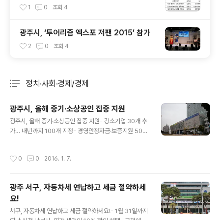
요
1
0
조회
4
광주시, ‘투어리즘 엑스포 저팬 2015’ 참가
2
0
조회
4
정치·사회·경제/경제
분류 전체보기
주요 글 목록
광주시, 올해 중기·소상공인 집중 지원
글 내용
광주시, 올해 중기·소상공인 집중 지원- 강소기업 30개 추
가… 내년까지 100개 지정- 경영안정자금·보증지원 500
4억원으로 확대- 연합기술지주회사·사회적경제지원센터
설립 ▲ 광주광역시청 ⓒ외침 광주광역시는 지역 경제의
작성시간
0
0
2016. 1. 7.
근간을 튼튼히 하기 위해 올해 중소기업과 소상공인에 대
한 다양한 지원 시책을 추진한다. 시는 먼저 중소기업 경쟁
력을 강화하기 위해 명품강소기업 발굴과 지원을 지속한
광주 서구, 자동차세 연납하고 세금 절약하세
다. 올해 30개를 선정하는 등 내년까지 총 100개 기업을
요!
강소기업으로 선정해 자금지원과 종합경영진단, 컨설팅 등
글 내용
을 지원할 계획이다. 또 자금난을 겪고 있는 중소기업의 경
서구, 자동차세 연납하고 세금 절약하세요!- 1월 31일까지
영안정을 위해 자금 및 보증지원을 지난해 4775억원에서