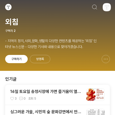
검색하기
티스토리
외침
구독자
2
- 지역의 정치,사회,문화,생활의 다양한 컨텐츠를 제공하는 '외침' 인
터넷 뉴스신문 - 다양한 기사와 내용으로 찾아가겠습니다.
구독하기
방명록
신고하기 레이어
열기
인기글
16일 토요일 송정시장에 가면 즐거움이 열린
다
3
0
조회
5
싱그러운 가을, 시민의 숲 문화강연에서 만나