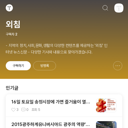
검색하기
티스토리
외침
구독자
2
- 지역의 정치,사회,문화,생활의 다양한 컨텐츠를 제공하는 '외침' 인
터넷 뉴스신문 - 다양한 기사와 내용으로 찾아가겠습니다.
구독하기
방명록
신고하기 레이어
열기
인기글
16일 토요일 송정시장에 가면 즐거움이 열린
다
3
0
조회
5
2015광주하계유니버시아드 광주의 역량’응