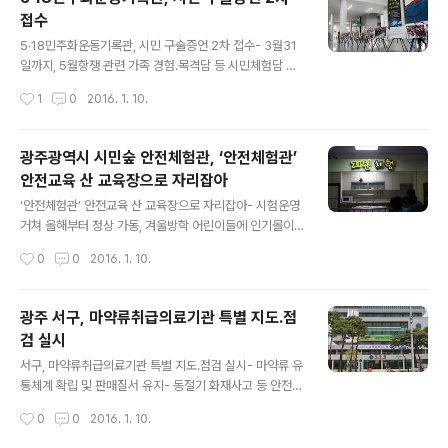
회계연도 사립학교 예산편성 및 전자자금이체서비스 사용
접수
방법’에 대한 교육을 실시하였다. 이번 교육은 2016회계
글 내용
연도 사립학교 교비회계 예산편성 시기에 맞춰 지침 주요
5‧18민주화운동기록관, 시민 구술증언 2차 접수- 3월31
변경 사항과 예산편성 시 유의사항 등을 안내 함으로써 사
일까지, 5월항쟁 관련 가족 경험․목격담 등 시민체험담 수
립학교 예산이 보다 효율적으로 편성될 수 있도록 도움을
집 ▲ 5.18 당시 사진 속 광주시민을 찾습니다 ⓒ외침 5‧1
작성시간
1
0
2016. 1. 10.
주고, 국민권익위원회의 권고에 따라 금년부터 시행되는
8민주화운동기록관은 오는 3월31일까지 5·18민주화운동
전자자금이체서비스(EFT)의 가입절차..
당시 시민들이 경험했거나 목격한 사실에 대해 2차 구술
증언을 접수한다. 구술 신청은 기록관 홈페이지(누리집 htt
광주광역시 시민숲 안전체험관, ‘안전체험관’
p://518archives.go.kr)에서 서식을 내려받아 구술 내
안전교육 산 교육장으로 자리잡아
용을 작성해 직접 방문하거나 팩스(062)613-8299), 이
글 내용
메일(rn4157@korea.kr)로 접수하면 된다.※ 문의 : 5‧1
‘안전체험관’ 안전교육 산 교육장으로 자리잡아- 시험운영
8민주화운동기록관 5․18연구실(062-613-8291, 829
거쳐 올해부터 정상 가동, 겨울방학 어린이들에 인기몰이
5) 신청자에 대해 4월1일부터 사전 인터뷰와 구술증언을
▲ 광주광역시청 1층 시민숲 '안전체험관' ⓒ외침 광주광
작성시간
0
0
2016. 1. 10.
채록하고, 참여자 중 주요 사례를 모아 앞..
역시청사 1층 시민숲에 자리한 안전체험관이 어린이 안전
체험 교육 장으로 자리매김하고 있다. 지난해 11월13일 개
관한 안전체험관은 연면적 215.5㎡ 규모로, ▲전화신고
광주 서구, 마약류취급의료기관 특별 지도․점
체험 ▲심폐소생술 체험 ▲완강기 체험 ▲버스안전벨트
검 실시
급제동 체험 ▲지진체험 ▲소화기 체험 등 사회재난부터
글 내용
자연재난까지 안전체험시설 6개를 갖추고 지난해 말까지
서구, 마약류취급의료기관 특별 지도․점검 실시- 마약류 유
시험 운영을 거쳐 올해 1월1일부터 정상 가동에 들어갔다.
통체계 확립 및 판매질서 유지- 동절기 화재사고 등 안전관
시범 운영 기간 하루 평균 120명이 체험해 단순 관람 인원
리를 위한 안전점검 병행 실시 ▲ 광주광역시 서구청 ⓒ외
작성시간
0
0
2016. 1. 10.
을 포함, 2개월간 5000여 명의 관람객이 찾는 등 인기를
침 광주 서구는 오는 22일까지 마약류취급자의료기관 특
끌었다. 특히, 인터넷 사전 예약제로 ..
별 지도․점검을 실시한다고 밝혔다. 최근 의료기관에서 마