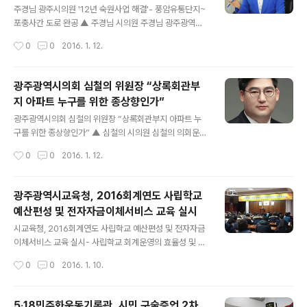
과 관내 대형마트, 백화점 및 시장 등에서 판매되고 있는 유
주경님 광주시의원 '12년 숙원사업 해결'- 풍암유통단지~
통농산물 1358건에 대해 230항목의 농약 성분을 검사했
포충사간 도로 완공 ▲ 주경님 시의원 주경님 광주광역시
다. 검사 결과 부적합 빈도가 가장 높은 농산물은 시금치로
의원 12년 만에 완공된 ‘풍암유통단지~포충사간 도로개설
작성시간
0
0
2016. 1. 12.
7건이 부적합으로 판정됐다. 고춧잎 5건, 부추와 쌈추는
공사’에 결정적인 숨은 공신 역할을 했다. 지난 2015년 12
각각 3건, 상추,..
월 30일 개통된 이 도로는 고재유 전시장 시절에 계획을
세우고 2003년 12월 도시기반시설 확충 및 지역균형발전
광주광역시의회 심철의 위원장 “상록회관부
을 목표로 사업 시행한 이래 예산확보의 어려움으로 무려 1
지 아파트 누구를 위한 종상향인가”
2년 동안 준공이 미뤄진 도로였다. 이에 주경님 시의원은
글 내용
시장 면담 및 시 예산관계자등에게 끈질긴 설득 끝에 어렵
광주광역시의회 심철의 위원장 “상록회관부지 아파트 누
게 총 공사비 79억여원 중 남은 잔여 공사비 6억여원을 확
구를 위한 종상향인가” ▲ 심철의 시의원 심철의 의회운영
보해 최초 사업 시행이후 12년만인 최근에야 개통을 하게
위원장은 작년 12월 24일 도시계획위원회 자문을 통과한
작성시간
0
0
2016. 1. 12.
된 것이다. 그간 주경님 시의원은 남구와 서구를 잇는 도로
상록회관 일대 종 상향에 대해 강하게 비판하였다. 심위원
가 남구지역 구간만 공사..
장은 “최근 종 상향된 아파트 건립 부지 주변 주민들의 입
장을 고려하지도 않고, 벚꽃 명소인 상록회관 일대에 아파
광주광역시교육청, 2016회계연도 사립학교
트 건립이 가능한 지구단위변경 자문심의를 표결로 통과시
예산편성 및 전자자금이체서비스 교육 실시
켰다며, 추후에 있을 심의과정에 있어 어떠한 불법행위가
글 내용
있을 경우 법적, 행정적 조치를 불사 하겠다”고 비판하였
시교육청, 2016회계연도 사립학교 예산편성 및 전자자금
다. 상록회관 아파트 건립 추진은 3차에 걸쳐서 지구단위
이체서비스 교육 실시- 사립학교 회계운영의 효율성 및 투
계획 자문을 실시하여 3번째 위원회 회의에 표결로 전체
명성 제고 ▲ 전자자금이체서비스 교육 (사진제공:광주광
작성시간
0
0
2016. 1. 10.
면적의 31%에 달하는 1만4994㎡를 4층 이하 건물만 지
역시 교육청) 광주시교육청은 1.8.(금) 14:00~17:00 본
을 수 있는 1종 일반 주거지역에서 고층 건물..
청 대회의실에서 관내 사립학교(초․중․고․특수·각종학교)에
근무하는 회계업무 담당직원 150여명을 대상으로 ‘2016
5‧18민주화운동기록관, 시민 구술증언 2차