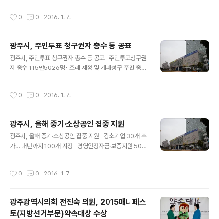
가를 희망하는 단체는 사업계획 등을 11일부터 2월12일까
해 기준 1월에만 총 31건의 산악사고가 발생해 지난해 전
작성시간
0
0
2016. 1. 7.
지 비영리민간단체가 등록된 부서에 제출하면된..
체 발생건수(158건)의 19.6%로 가장 많았다. 지난 1일 무
등산국립공원에서는 빙판길과 추위에 대비하지 못한 일부
등산객들이 저체온증과 발목염좌로 119산악구조대와 무
광주시, 주민투표 청구권자 총수 등 공표
등산국립공원관리사무소의 도움을 받아 하산하거나 인근
글 내용
병원으로 이송됐다. 2일에는 북구 삼각산에서 산행에 나선
광주시, 주민투표 청구권자 총수 등 공표- 주민투표청구권
일가족 3명이 어둠 속에 길을 잃어 119구조대에 구조됐다.
자 총수 115만5026명- 조례 제정 및 개폐청구 주민 총수
겨울철 안전한 산행을 위해서는 산행 전 기상정보를 확인
115만4884명- 주민소환투표 청구권자 총수 115만426
하고 눈길에 대비한 아이젠, 스틱 등 안전장구를 준비해야
1명 ▲ 광주광역시청 ⓒ외침 광주광역시는 8일 2016년
작성시간
0
0
2016. 1. 7.
한다. 특히, 나이와 건강 등을 고려하지 ..
도 주민투표 청구권자 총수 115만5026명, 주민조례제정
및 개폐청구 주민 총수 115만4884명, 주민소환투표 청구
권자 총수 115만4261명을 각각 확정 공표했다. 공표된 총
광주시, 올해 중기·소상공인 집중 지원
수에는 지난해 12월31일 기준 19세 이상 주민등록자와 영
글 내용
주체류자격 취득 외국인, 국내거소신고 재외국민 등이 포
광주시, 올해 중기·소상공인 집중 지원- 강소기업 30개 추
함돼 있다. 다만, 외국인의 경우 주민조례 제정 및 개폐청구
가… 내년까지 100개 지정- 경영안정자금·보증지원 500
와 주민소환투표의 경우 영주체류자격 취득 후 3년이 경과
4억원으로 확대- 연합기술지주회사·사회적경제지원센터
된 자만 해당되며 국내거소신고 재외국민은 주민소환투표
설립 ▲ 광주광역시청 ⓒ외침 광주광역시는 지역 경제의
작성시간
0
0
2016. 1. 7.
총수에는 포함되지 않..
근간을 튼튼히 하기 위해 올해 중소기업과 소상공인에 대
한 다양한 지원 시책을 추진한다. 시는 먼저 중소기업 경쟁
력을 강화하기 위해 명품강소기업 발굴과 지원을 지속한
광주광역시의회 전진숙 의원, 2015매니페스
다. 올해 30개를 선정하는 등 내년까지 총 100개 기업을
토(지방선거부문)약속대상 수상
강소기업으로 선정해 자금지원과 종합경영진단, 컨설팅 등
글 내용