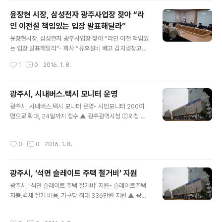
약류 불법투약 등 관리소홀로 인한 사고가 발생함에 따라
윤장현 시장, 삼성전자 광주사업장 찾아 “라
마약류 유통체계 확립 및 판매질서 유지를 위해 관련법의
인 이전설 책임있는 입장 발표해달라”
준수사항 이행여부 등을 점검한다. 마약류취급자 허가․지
글 내용
정 여부, 마약류관리대장 비치․작성 및 재고량 일치여부, 마
윤장현시장, 삼성전자 광주사업장 찾아 “라인 이전 책임있
약류저장시설 점검부 비치․작성 여부, 사고마약류 임의폐
는 입장 발표해달라”- 회사 “유휴설비 빼고 김치냉장고는
기 여부 등을 집중 점검할 계획이다. 점검 후 경미한 위반사
그대로 생산” 해명- 시, 가전협력업체 실태조사 통해 다양
작성시간
1
0
2016. 1. 8.
항은 행정지도하고 법률 위반 등 중대한 사항은 행정처분
한 지원대책 추진 ▲ 삼성전자 광주사업장 방문 (사진제공:
할 방침이다. 서구는 마약류취급자 점검과 함..
광주광역시) 윤장현 광주광역시장은 8일 오후 하남산단 내
삼성전자 광주사업장을 방문, 최근 논란이 되고 있는 광주
광주시, 시내버스․택시 모니터 운영
사업장 일부 라인의 베트남 이전설과 관련한 회사 측의 입
글 내용
광주시, 시내버스․택시 모니터 운영- 시민모니터 200여
장을 듣고 지역민의 우려를 전달했다. 윤 시장은 정광명 상
명으로 확대, 24일까지 접수 ▲ 광주광역시청 ⓒ외침 광
무 등 삼성전자 광주사업장 관계자들에게 “삼성전자는 지
주광역시는 시내버스와 택시 서비스 향상을 위해 오는 24
역경제의 소중한 자원이다.”라며 “상호 신뢰를 바탕으로
일까지 서비스 점검 모니터를 모집한다. 모집 인원은 200
이에 걸맞은 책임있는 역할을 다해 달라.”라고 주문했다.
작성시간
0
0
2016. 1. 8.
여 명이며 시내버스와 택시를 이용하는 20세 이상 시민이
윤 시장은 “광주사업장 일부 라인이 베트남으로 이전한다
면 누구나 신청할 수 있다. 시는 난폭운전과 무분별한 경적
는 언론 보도 등이 나면서 지역민의 우려..
기 사용, 승객 응대, 교통약자에 대한 배려 등을 파악해 적
광주시, ‘석면 슬레이트 주택 철거비’ 지원
극 대처하기 위해 기존 시내버스 부문에 100명으로 운영
글 내용
하던 모니터를 올해는 택시를 포함, 총 200명으로 확대했
광주시, ‘석면 슬레이트 주택 철거비’ 지원- 슬레이트주택
다. 모니터로 선발되면 승차거부 행위, 거스름돈 미지불, 합
지붕․벽체 철거 비용, 가구당 최대 336만원 지원 ▲ 광주
승행위 등 불법행위는 물론, 시내버스와 택시 관련 제도 개
광역시청 ⓒ외침 광주광역시는 발암물질 석면으로부터 시
선 사항 등 전반을 모니터링하게 된다. 시는 모니터가 월 2
민 건강을 지키고 쾌적한 생활환경을 제공하기 위해 ‘석면
작성시간