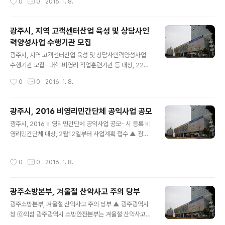
0
0
2016. 1. 8.
회 이상 점검 결과를 제출하..
슬레이트 처리 지원사업’을 추진한다. 2013년 기준 광주
지역 슬레이트 지붕 건축물 총 1만6000여 동 가운데 1만1
000여 동(68%)이 주택으로 지난해 말까지 주택 700여
광주시, 지역 고객센터산업 육성 및 상담사인
동을 철거했다. 시는 올해 석면 슬레이트 철거 사업비로 총
력양성사업 수행기관 모집
7억2240만원을 확보하고, 가구당 최대 336만원씩 지원
글 내용
할 방침이다. 지원 대상은 지붕이나 벽체가 슬레이트 주택
광주시, 지역 고객센터산업 육성 및 상담사인력양성사업
으로, 기준면적 120㎡ 초과 비용은 소유자가 부담하며,
수행기관 모집- 대학․비영리 직업훈련기관 등 대상, 22일
사업 참여 희망 주택 소유자는 자치구 환경․청소부서에 신
부터 3일간 접수 ▲ 광주광역시청 ⓒ외침 광주광역시는 2
작성시간
0
0
2016. 1. 8.
청서를 제출하면 된다...
016년도 ‘지역 고객센터산업 육성사업’과 ‘상담사인력양
성센터 운영 사업’ 수행기관을 각각 공모한다. 지역고객센
터산업 육성 사업에서는 ▲고객센터 유치기업 발굴 및 유
광주시, 2016 비영리민간단체 공익사업 공모
치 ▲수도권 고객센터 DB구축 및 소식지 발간 ▲지역고객
글 내용
광주시, 2016 비영리민간단체 공익사업 공모- 시 등록 비
센터 컨설팅 및 방문지원 ▲지역고객센터협의회 운영 지원
영리민간단체 대상, 2월12일부터 사업계획 접수 ▲ 광주
▲고객센터산업 이미지 개선 및 광주시 고객센터 입지 여
광역시청 ⓒ외침 광주광역시는 ‘2016년 비영리민간단체
건 홍보 등을 추진하게 된다. 상담사 인력양성 센터 운영 사
공익활동 지원 사업’을 공모한다. 2016년 비영리민간단체
업에서는 ▲고객센터 전문상담사 신규 양성(150명 이상)
작성시간
0
0
2016. 1. 8.
공익사업 지원은 1년 이상 공익활동 실적이 있고 공고일 현
및 재직상담사 직무향상 교육(250명이상) ▲전문대학, 특
재 기준으로 광주광역시에 등록된 비영리민간단체를 대상
성화고 및 자치구 순회 설명회를 통한 고객센..
으로 추진된다. 비영리민간단체는 영리가 아닌 공익활동
광주소방본부, 겨울철 산악사고 주의 당부
수행을 주된 목적으로 하는 민간단체로, 회원 가입․탈퇴가
글 내용
자유롭고 회원의 이익 추구보다는 시민성 개발을 통해 자
광주소방본부, 겨울철 산악사고 주의 당부 ▲ 광주광역시
율적․자발적 공익사업을 추진하는 공식단체 형태 조직으로
청 ⓒ외침 광주광역시 소방안전본부는 겨울철 산악사고에
비영리민간단체지원법 제2조의 요건을 충족해야 한다. 참
주의해줄 것을 당부했다. 시 소방안전본부에 따르면, 지난