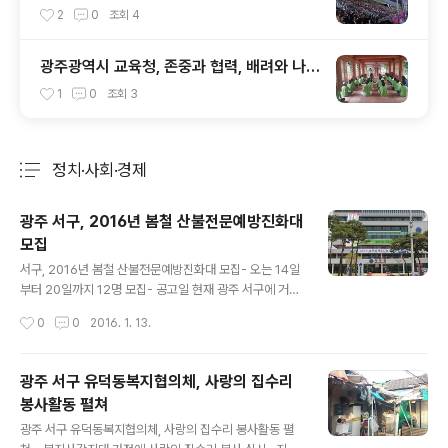
집된 개회식, 대회 열기 고조 - 전국 생방송
2
0
조회
4
시청률 6.6% 집계 - 세계 젊은이, 전국에 광
주의 매력 발산
광주광역시 교육청, 존중과 협력, 배려와 나눔
을 실천하는학생힐링캠프 ‘마음 talk 자연 ta
1
0
조회
3
lk’ 실시
정치·사회·경제
분류 전체보기
주요 글 목록
광주 서구, 2016년 봄철 산불전문예방진화대
모집
글 내용
서구, 2016년 봄철 산불전문예방진화대 모집- 오는 14일
부터 20일까지 12명 모집- 공고일 현재 광주 서구에 거주
하는 만 18세 이상 ▲ 광주광역시 서구청 ⓒ외침 광주 서
작성시간
0
0
2016. 1. 13.
구는 건조한 날씨로 산불발생 위험도가 가장 높은 봄철 산
불방지를 위해 내달 1일부터 5월 15일까지 공원녹지과에
산불방지대책본부를 설치하고 비상근무체제에 돌입한다.
광주 서구 유덕동복지협의체, 사랑의 집수리
이를 위해 이달 14일부터 20일까지 산불전문예방진화대
봉사활동 펼쳐
원을 모집한다. 모집인원은 12명이며, 공고일 현재 광주서
글 내용
구에 거주하는 만 18세 이상인 자로 성실하고 신체가 건강
광주 서구 유덕동복지협의체, 사랑의 집수리 봉사활동 펼