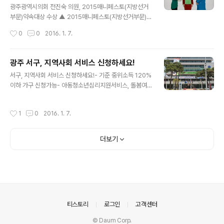
을 지원할 계획이다. 또 자금난을 겪고 있는 중소기업의 경
광주광역시의회 전진숙 의원, 2015매니페스토(지방선거
영안정을 위해 자금 및 보증지원을 지난해 4775억원에서
부문)약속대상 수상 ▲ 2015매니페스토(지방선거부문)약
올해는 5004억원으로 229억원 증액한다. 대학과 출연기
속대상 수상 (사진제공:광주광역시 시의회) 7일 오후 2시
작성시간
0
0
2016. 1. 7.
관이 참여하는 연합기술지주회사를 오는 3월..
서울 영등포 아트홀에서 열린 2015 매니페스토 약속대상
에 광주광역시의회 전진숙 의원이 지방선거부분에서 2년
연속 수상의 영예를 안았다 심사는 지난 11월 23일부터 2
광주 서구, 지역사회 서비스 신청하세요!
7일까지 공모를 통해 접수한 자료를 후보자 선거공보물 공
글 내용
서구, 지역사회 서비스 신청하세요!- 기준 중위소득 120%
약 기준으로 완료도(70점), 주민소통(30점) 2개 항목을
이하 가구 신청가능- 아동청소년심리지원서비스, 돌봄여
기준으로 평가했다. 약속 대상을 수상한 전진숙 의원은 “앞
행서비스 등 21개 사업 1,200여명 모집 ▲ 광주광역시 서
으로도 시민 행복과 지역 발전을 위해 더 열심히 일하라는
구청 ⓒ외침 광주 서구는 오는 14일부터 22일까지 지역사
뜻으로 알고, 지역 현장에서 시민의 목소리를 귀담아 들으
작성시간
1
0
2016. 1. 7.
회 서비스 투자사업 이용자를 모집한다고 밝혔다. 지역사
며 선거 매니페스토를 성실히 이행하겠다.”고 당선 소감을
회 서비스 투자사업은 지역특성과 주민수요에 맞는 서비스
밝혔다. 매니페스토 약속대상은 민..
를 발굴해 이용자에게 현금이 아닌 이용권(바우처)을 발급
더보기
해 원하는 서비스와 제공기관을 선택하도록 하는 제도이
다. 아동청소년심리지원서비스, 어르신 생생활력서비스,
행복한 가정아카데미 등 21개 사업을 대상으로 1,200여명
을 모집할 계획이다. 이용대상이 아동․청소년인 경우 1월 1
4일부터 15일까지, 노인․장애인 대상의 경우 1월 18일부
터 19일까지, 기타 성인이나 가족을 ..
의안내
티스토리
로그인
고객센터
© Daum Corp.