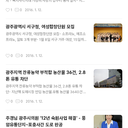
하면 누구나 신청할 수 있다. 선발은 서류전형 및 면접, 기
쳐 - 복지사각지대 가정에 사랑의 집수리 봉사 실시- 지붕
초체력테스트를 거쳐 이달 25일 최종선발 되며, 내달 1일
교체, 전기설비 및 집안청소 지역의 훈훈한 정 나눠 ▲ 서
작성시간
1
0
2016. 1. 12.
부터 5월 15일까지 산불방지 계도 및 홍보, 산불요인 사전
구 유덕동복지협의체 사랑의 집수리 봉사활동 (사진제공:
제거 등의 예방사업과 산불진화..
광주광역시 서구청) 광주 서구 유덕동복지협의체가 복지혜
택을 받지 못하는 복지사각지대에 놓여있는 주민을 대상으
광주광역시 서구청, 여성합창단원 모집
로 집수리 봉사활동을 펼쳐 눈길을 끈다. ▲ 서구 유덕동복
글 내용
광주광역시 서구청, 여성합창단원 모집- 소프라노, 메조소
지협의체 사랑의 집수리 봉사활동 (사진제공:광주광역시
프라노, 알토 3개 부분- 1월 8일 서구 거주 여성, 15일까지
서구청) 대상자는 김모 할머니(60)로 노후 되어 지붕이 덜
지원서, 오디션 악보 제출 ▲ 서구 여성합창단원 (사진제
컥거리고 덮어놓은 비닐이 날아갈까 전전긍긍 하며, 비가
공:광주광역시 서구청) 광주 서구는 주민화합과 문화예술
오면 천정에서 떨어지는 빗물 때문에 이불이 젖는 등 어려
작성시간
0
0
2016. 1. 12.
발전을 위해 서구여성합창단원을 모집한다. 여성합창단원
운 생활을 이어가고 있었다. 일일근로로 하루하루 생활하
모집은 공고일(2016년 1월 8일)현재 서구 거주 여성이면
는 탓에 집을 수리할 엄두도 내지 못하고 곧 무너..
누구나 신청이 가능하다. 모집부문은 소프라노, 메조소프
광주지역 잔류농약 부적합 농산물 36건, 2.8
라노, 알토 3개 부문이며, 신청을 원하는 주민은 서구여성
톤 유통 차단
합창단 입단지원서와 오디션에 필요한 자유곡 악보를 내달
글 내용
15일까지 서구청 문화체육과로 직접 방문접수하면 된다.
광주지역 잔류농약 부적합 농산물 36건, 2.8톤 유통 차
접수자를 대상으로 1차 서류심사에 이어 2016년 2월 18
단- 지난해 도매시장 반입 농산물․유통 농산물 3640건 중
일 서구청에서 오디션 및 면접을 통해 최종합격자를 선정
시금치 등 17개 품목 부적합 조치 ▲ 광주광역시청 ⓒ외침
작성시간
0
0
2016. 1. 12.
할 예정이다. 합창단원에 선발되..
광주광역시 보건환경연구원은 지난해 도매시장 반입 농산
물과 시내 유통 농산물 3640건에 대한 잔류농약을 검사한
결과 시금치 등 17개 품목 36건이 잔류허용기준을 초과해
주경님 광주시의원 '12년 숙원사업 해결' - 풍
1%의 부적합률을 보였다고 12일 밝혔다. 시 연구원은 서
암유통단지~포충사간 도로 완공
부․각화도매시장으로 반입되는 경매 전·후 농산물 2282건
글 내용