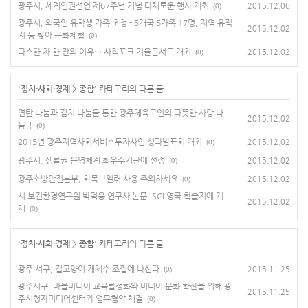
광주시, 세계인권선언 제67주년 기념 다채로운 행사 개최
2015.12.06
(0)
광주시, 외국인 유학생 가족 초청 - 5개국 5가족 17명, 지역 유적
2015.12.02
지 등 찾아 문화체험
(0)
따스한 차 한 잔의 여유… 사직포크 겨울콘서트 개최
2015.12.02
(0)
'
정치·사회·경제
>
종합
' 카테고리의 다른 글
연탄 나눔과 김치 나눔을 통한 광주체육고인의 따뜻한 사랑 나
2015.12.02
눔!!
(0)
2015년 광주지역사회서비스투자사업 성과발표회 개최
2015.12.02
(0)
광주시, 생활권 운영체계 최우수기관에 선정
2015.12.02
(0)
광주소방안전본부, 화목보일러 사용 주의하세요
2015.12.02
(0)
시 보건환경연구원 박덕웅 연구사 논문, SCI 영국 학술지에 게
2015.12.02
재
(0)
'
정치·사회·경제
>
종합
' 카테고리의 다른 글
광주 서구, 길고양이 개체수 조절에 나선다
2015.11.25
(0)
광주서구, 마을미디어 교육활성화와 미디어 문화 확산을 위해 광
2015.11.25
주시청자미디어센터와 업무협약 체결
(0)