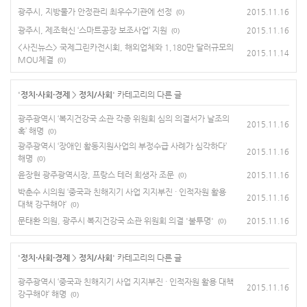
광주시, 지방물가 안정관리 최우수기관에 선정
2015.11.16
(0)
광주시, 제조혁신 ‘스마트공장 보조사업’ 지원
2015.11.16
(0)
<사진뉴스> 국제그린카전시회, 해외업체와 1,180만 달러규모의
2015.11.14
MOU체결
(0)
'
정치·사회·경제
>
정치/사회
' 카테고리의 다른 글
광주광역시 ‘복지건강국 소관 각종 위원회 심의 의결서가 날조의
2015.11.16
혹’ 해명
(0)
광주광역시 ‘장애인 활동지원사업의 부정수급 사례가 심각하다’
2015.11.16
해명
(0)
윤장현 광주광역시장, 프랑스 테러 희생자 조문
2015.11.16
(0)
박춘수 시의원 ‘중국과 친해지기 사업 지지부진 · 인적자원 활용
2015.11.16
대책 강구해야’
(0)
문태환 의원, 광주시 복지건강국 소관 위원회 의결 '불투명'
2015.11.16
(0)
'
정치·사회·경제
>
정치/사회
' 카테고리의 다른 글
광주광역시 ‘중국과 친해지기 사업 지지부진 · 인적자원 활용 대책
2015.11.16
강구해야’ 해명
(0)