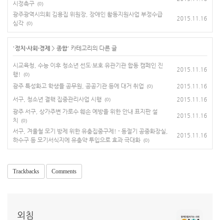
시정촉구
(0)
광주광역시의회 김용집 위원장, 장애인 활동지원사업 부정수급
2015.11.16
심각
(0)
'
정치·사회·경제
>
종합
' 카테고리의 다른 글
시교육청, 수능 이후 청소년 선도·보호 유관기관 합동 캠페인 진
2015.11.16
행!
(0)
광주 특성화고 학생들 공무원, 공공기관 등에 대거 취업
2015.11.16
(0)
서구, 청소년 결핵 집중관리사업 시행
2015.11.16
(0)
광주 서구, 상가주변 가로수 훼손 예방을 위한 안내 표지판 설
2015.11.16
치
(0)
서구, 겨울철 모기 방제 위한 유충집중구제! - 동절기 공중화장실,
2015.11.16
하수구 등 모기서식지에 유충약 투입으로 효과 극대화
(0)
Trackbacks
Comments
외침