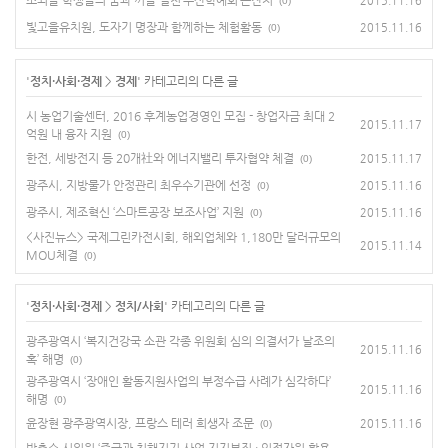
2015.11.16
(0)
빛고을유치원, 도자기 명장과 함께하는 체험활동
2015.11.16
(0)
'
정치·사회·경제
>
경제
' 카테고리의 다른 글
시 농업기술센터, 2016 후계농업경영인 모집 - 창업자금 최대 2
2015.11.17
억원 내 융자 지원
(0)
한전, 세방전지 등 20개社와 에너지밸리 투자협약 체결
2015.11.17
(0)
광주시, 지방물가 안정관리 최우수기관에 선정
2015.11.16
(0)
광주시, 제조혁신 ‘스마트공장 보조사업’ 지원
2015.11.16
(0)
<사진뉴스> 국제그린카전시회, 해외업체와 1,180만 달러규모의
2015.11.14
MOU체결
(0)
'
정치·사회·경제
>
정치/사회
' 카테고리의 다른 글
광주광역시 ‘복지건강국 소관 각종 위원회 심의 의결서가 날조의
2015.11.16
혹’ 해명
(0)
광주광역시 ‘장애인 활동지원사업의 부정수급 사례가 심각하다’
2015.11.16
해명
(0)
윤장현 광주광역시장, 프랑스 테러 희생자 조문
2015.11.16
(0)
박춘수 시의원 ‘중국과 친해지기 사업 지지부진 · 인적자원 활용