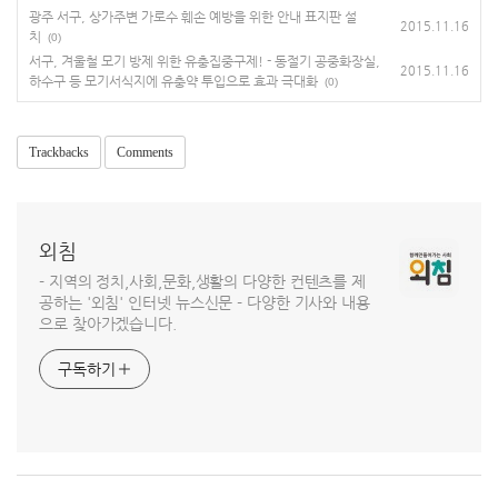
광주 서구, 상가주변 가로수 훼손 예방을 위한 안내 표지판 설
2015.11.16
치
(0)
서구, 겨울철 모기 방제 위한 유충집중구제! - 동절기 공중화장실,
2015.11.16
하수구 등 모기서식지에 유충약 투입으로 효과 극대화
(0)
Trackbacks
Comments
외침
- 지역의 정치,사회,문화,생활의 다양한 컨텐츠를 제
공하는 '외침' 인터넷 뉴스신문 - 다양한 기사와 내용
으로 찾아가겠습니다.
구독하기