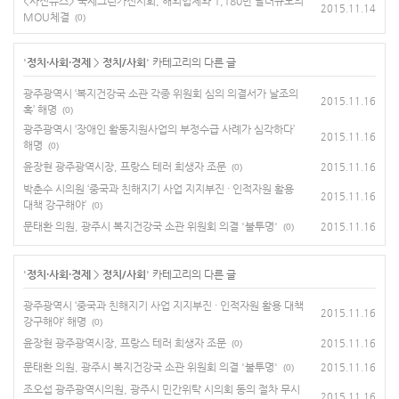
<사진뉴스> 국제그린카전시회, 해외업체와 1,180만 달러규모의
2015.11.14
MOU체결
(0)
'
정치·사회·경제
>
정치/사회
' 카테고리의 다른 글
광주광역시 ‘복지건강국 소관 각종 위원회 심의 의결서가 날조의
2015.11.16
혹’ 해명
(0)
광주광역시 ‘장애인 활동지원사업의 부정수급 사례가 심각하다’
2015.11.16
해명
(0)
윤장현 광주광역시장, 프랑스 테러 희생자 조문
2015.11.16
(0)
박춘수 시의원 ‘중국과 친해지기 사업 지지부진 · 인적자원 활용
2015.11.16
대책 강구해야’
(0)
문태환 의원, 광주시 복지건강국 소관 위원회 의결 '불투명'
2015.11.16
(0)
'
정치·사회·경제
>
정치/사회
' 카테고리의 다른 글
광주광역시 ‘중국과 친해지기 사업 지지부진 · 인적자원 활용 대책
2015.11.16
강구해야’ 해명
(0)
윤장현 광주광역시장, 프랑스 테러 희생자 조문
2015.11.16
(0)
문태환 의원, 광주시 복지건강국 소관 위원회 의결 '불투명'
2015.11.16
(0)
조오섭 광주광역시의원, 광주시 민간위탁 시의회 동의 절차 무시
2015.11.16