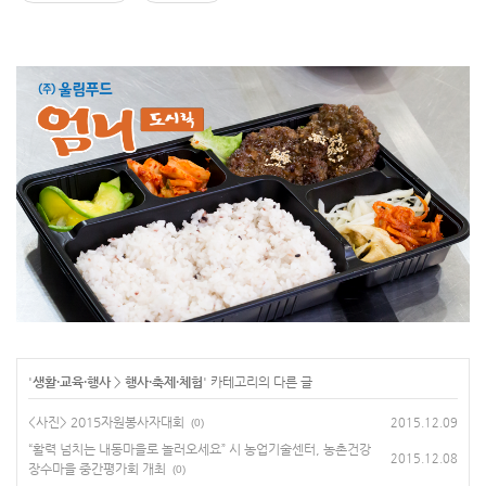
'
생활·교육·행사
>
행사·축제·체험
' 카테고리의 다른 글
<사진> 2015자원봉사자대회
2015.12.09
(0)
“활력 넘치는 내동마을로 놀러오세요” 시 농업기술센터, 농촌건강
2015.12.08
장수마을 중간평가회 개최
(0)