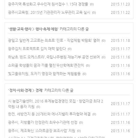
광주지역 특성화고 우수인재 원서접수 1.15대 경쟁률
2015.11.23
(0)
광주시교육청, 2015년 기관관리자 노무관리 교육 실시
2015.11.22
(0)
'
생활·교육·행사
>
행사·축제·체험
' 카테고리의 다른 글
광일고 일반계 고교로는 최초로 ‘진로・직업체험 박람회’ 열려
2015.11.18
(0)
광주김치 프로젝트로 김치 매력 알린다
2015.11.17
(0)
하남초 ‘윈드 오케스트라’,국립나주병원 재능기부 공연 선보여
2015.11.16
(0)
소뫼골 학생들의 꿈과 끼를 펼친‘우산학예회’큰잔치
2015.11.16
(0)
빛고을유치원, 도자기 명장과 함께하는 체험활동
2015.11.16
(0)
'
정치·사회·경제
>
경제
' 카테고리의 다른 글
시 농업기술센터, 2016 후계농업경영인 모집 - 창업자금 최대 2
2015.11.17
억원 내 융자 지원
(0)
한전, 세방전지 등 20개社와 에너지밸리 투자협약 체결
2015.11.17
(0)
광주시, 지방물가 안정관리 최우수기관에 선정
2015.11.16
(0)
광주시, 제조혁신 ‘스마트공장 보조사업’ 지원
2015.11.16
(0)