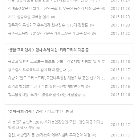
2015.11.24
(0)
심폐소생술은 이렇게… 산악구조대, 무등산 등산객 대상 교육
2015.11.23
(0)
서구, 협동조합 워크숍 실시
2015.11.23
(0)
광주지역 특성화고 우수인재 원서접수 1.15대 경쟁률
2015.11.23
(0)
광주시교육청, 2015년 기관관리자 노무관리 교육 실시
2015.11.22
(0)
'
생활·교육·행사
>
행사·축제·체험
' 카테고리의 다른 글
광일고 일반계 고교로는 최초로 ‘진로・직업체험 박람회’ 열려
2015.11.18
(0)
광주김치 프로젝트로 김치 매력 알린다
2015.11.17
(0)
하남초 ‘윈드 오케스트라’,국립나주병원 재능기부 공연 선보여
2015.11.16
(0)
소뫼골 학생들의 꿈과 끼를 펼친‘우산학예회’큰잔치
2015.11.16
(0)
빛고을유치원, 도자기 명장과 함께하는 체험활동
2015.11.16
(0)
'
정치·사회·경제
>
경제
' 카테고리의 다른 글
시 농업기술센터, 2016 후계농업경영인 모집 - 창업자금 최대 2
2015.11.17
억원 내 융자 지원
(0)
한전, 세방전지 등 20개社와 에너지밸리 투자협약 체결
2015.11.17
(0)