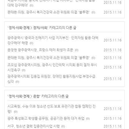
2015.11.16
대책 강구해야’
(0)
문태환 의원, 광주시 복지건강국 소관 위원회 의결 '불투명'
2015.11.16
(0)
'
정치·사회·경제
>
정치/사회
' 카테고리의 다른 글
광주광역시 ‘중국과 친해지기 사업 지지부진 · 인적자원 활용 대책
2015.11.16
강구해야’ 해명
(0)
윤장현 광주광역시장, 프랑스 테러 희생자 조문
2015.11.16
(0)
문태환 의원, 광주시 복지건강국 소관 위원회 의결 '불투명'
2015.11.16
(0)
조오섭 광주광역시의원, 광주시 민간위탁 시의회 동의 절차 무시
2015.11.16
시정촉구
(0)
광주광역시의회 김용집 위원장, 장애인 활동지원사업 부정수급
2015.11.16
심각
(0)
'
정치·사회·경제
>
종합
' 카테고리의 다른 글
시교육청, 수능 이후 청소년 선도·보호 유관기관 합동 캠페인 진
2015.11.16
행!
(0)
광주 특성화고 학생들 공무원, 공공기관 등에 대거 취업
2015.11.16
(0)
서구, 청소년 결핵 집중관리사업 시행
2015.11.16
(0)