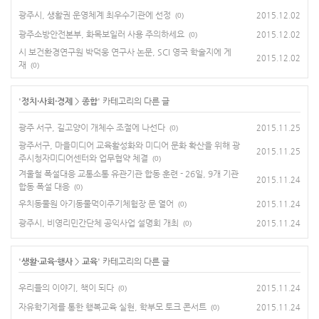
광주시, 생활권 운영체계 최우수기관에 선정
2015.12.02
(0)
광주소방안전본부, 화목보일러 사용 주의하세요
2015.12.02
(0)
시 보건환경연구원 박덕웅 연구사 논문, SCI 영국 학술지에 게
2015.12.02
재
(0)
'
정치·사회·경제
>
종합
' 카테고리의 다른 글
광주 서구, 길고양이 개체수 조절에 나선다
2015.11.25
(0)
광주서구, 마을미디어 교육활성화와 미디어 문화 확산을 위해 광
2015.11.25
주시청자미디어센터와 업무협약 체결
(0)
겨울철 폭설대응 교통소통 유관기관 합동 훈련 - 26일, 9개 기관
2015.11.24
합동 폭설 대응
(0)
우치동물원 아기동물먹이주기체험장 문 열어
2015.11.24
(0)
광주시, 비영리민간단체 공익사업 설명회 개최
2015.11.24
(0)
'
생활·교육·행사
>
교육
' 카테고리의 다른 글
우리들의 이야기, 책이 되다
2015.11.24
(0)
자유학기제를 통한 행복교육 실현, 학부모 토크 콘서트
2015.11.24
(0)