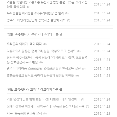
겨울철 폭설대응 교통소통 유관기관 합동 훈련 - 26일, 9개 기관
2015.11.24
합동 폭설 대응
(0)
우치동물원 아기동물먹이주기체험장 문 열어
2015.11.24
(0)
광주시, 비영리민간단체 공익사업 설명회 개최
2015.11.24
(0)
'
생활·교육·행사
>
교육
' 카테고리의 다른 글
우리들의 이야기, 책이 되다
2015.11.24
(0)
자유학기제를 통한 행복교육 실현, 학부모 토크 콘서트
2015.11.24
(0)
장휘국 광주시교육감, 중국 칭화대 '리시광 교수 접견, 교류협력
2015.11.24
등 상호관심사 두고 환담
(0)
광주수피아여중 ‘스포츠클럽 활성화를 통한 인성교육’ 실현
2015.11.24
(0)
월봉초등학교 학부모 동아리 회원들과 학생회 임원들
2015.11.24
(0)
'
생활·교육·행사
>
교육
' 카테고리의 다른 글
기술 명장의 꿈을 향한 힘찬 도전! 대한민국에서 인정하다
2015.11.24
(0)
심폐소생술은 이렇게… 산악구조대, 무등산 등산객 대상 교육
2015.11.23
(0)
서구, 협동조합 워크숍 실시
2015.11.23
(0)