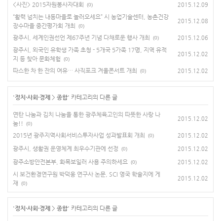
<사진> 2015자원봉사자대회
2015.12.09
(0)
“활력 넘치는 내동마을로 놀러오세요” 시 농업기술센터, 농촌건강
2015.12.08
장수마을 중간평가회 개최
(0)
광주시, 세계인권선언 제67주년 기념 다채로운 행사 개최
2015.12.06
(0)
광주시, 외국인 유학생 가족 초청 - 5개국 5가족 17명, 지역 유적
2015.12.02
지 등 찾아 문화체험
(0)
따스한 차 한 잔의 여유… 사직포크 겨울콘서트 개최
2015.12.02
(0)
'
정치·사회·경제
>
종합
' 카테고리의 다른 글
연탄 나눔과 김치 나눔을 통한 광주체육고인의 따뜻한 사랑 나
2015.12.02
눔!!
(0)
2015년 광주지역사회서비스투자사업 성과발표회 개최
2015.12.02
(0)
광주시, 생활권 운영체계 최우수기관에 선정
2015.12.02
(0)
광주소방안전본부, 화목보일러 사용 주의하세요
2015.12.02
(0)
시 보건환경연구원 박덕웅 연구사 논문, SCI 영국 학술지에 게
2015.12.02
재
(0)
'
정치·사회·경제
>
종합
' 카테고리의 다른 글