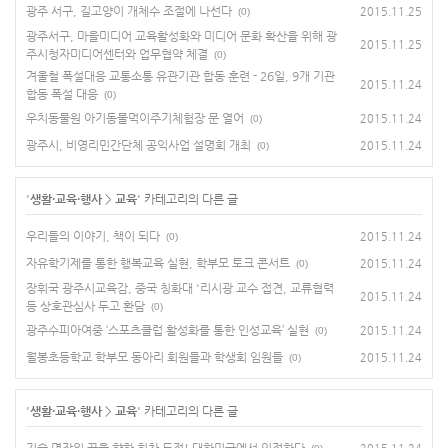
광주 서구, 길고양이 개체수 조절에 나선다
2015.11.25
(0)
광주서구, 마을미디어 교육활성화와 미디어 문화 확산을 위해 광
2015.11.25
주시청자미디어센터와 업무협약 체결
(0)
겨울철 폭설대응 교통소통 유관기관 합동 훈련 - 26일, 9개 기관
2015.11.24
합동 폭설 대응
(0)
우치동물원 아기동물먹이주기체험장 문 열어
2015.11.24
(0)
광주시, 비영리민간단체 공익사업 설명회 개최
2015.11.24
(0)
'
생활·교육·행사
>
교육
' 카테고리의 다른 글
우리들의 이야기, 책이 되다
2015.11.24
(0)
자유학기제를 통한 행복교육 실현, 학부모 토크 콘서트
2015.11.24
(0)
장휘국 광주시교육감, 중국 칭화대 '리시광 교수 접견, 교류협력
2015.11.24
등 상호관심사 두고 환담
(0)
광주수피아여중 ‘스포츠클럽 활성화를 통한 인성교육’ 실현
2015.11.24
(0)
월봉초등학교 학부모 동아리 회원들과 학생회 임원들
2015.11.24
(0)
'
생활·교육·행사
>
교육
' 카테고리의 다른 글
기술 명장의 꿈을 향한 힘찬 도전! 대한민국에서 인정하다