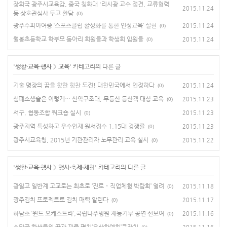
장휘국 광주시교육감, 중국 칭화대 '리시광 교수 접견, 교류협력
2015.11.24
등 상호관심사 두고 환담
(0)
광주수피아여중 ‘스포츠클럽 활성화를 통한 인성교육’ 실현
2015.11.24
(0)
월봉초등학교 학부모 동아리 회원들과 학생회 임원들
2015.11.24
(0)
'
생활·교육·행사
>
교육
' 카테고리의 다른 글
기술 명장의 꿈을 향한 힘찬 도전! 대한민국에서 인정하다
2015.11.24
(0)
심폐소생술은 이렇게… 산악구조대, 무등산 등산객 대상 교육
2015.11.23
(0)
서구, 협동조합 워크숍 실시
2015.11.23
(0)
광주지역 특성화고 우수인재 원서접수 1.15대 경쟁률
2015.11.23
(0)
광주시교육청, 2015년 기관관리자 노무관리 교육 실시
2015.11.22
(0)
'
생활·교육·행사
>
행사·축제·체험
' 카테고리의 다른 글
광일고 일반계 고교로는 최초로 ‘진로・직업체험 박람회’ 열려
2015.11.18
(0)
광주김치 프로젝트로 김치 매력 알린다
2015.11.17
(0)
하남초 ‘윈드 오케스트라’,국립나주병원 재능기부 공연 선보여
2015.11.16
(0)
소뫼골 학생들의 꿈과 끼를 펼친‘우산학예회’큰잔치