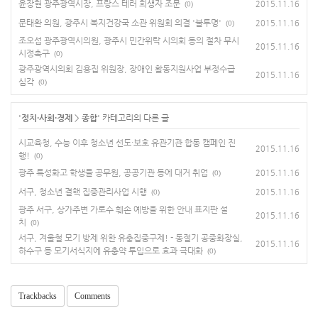
윤장현 광주광역시장, 프랑스 테러 희생자 조문
2015.11.16
(0)
문태환 의원, 광주시 복지건강국 소관 위원회 의결 '불투명'
2015.11.16
(0)
조오섭 광주광역시의원, 광주시 민간위탁 시의회 동의 절차 무시
2015.11.16
시정촉구
(0)
광주광역시의회 김용집 위원장, 장애인 활동지원사업 부정수급
2015.11.16
심각
(0)
'
정치·사회·경제
>
종합
' 카테고리의 다른 글
시교육청, 수능 이후 청소년 선도·보호 유관기관 합동 캠페인 진
2015.11.16
행!
(0)
광주 특성화고 학생들 공무원, 공공기관 등에 대거 취업
2015.11.16
(0)
서구, 청소년 결핵 집중관리사업 시행
2015.11.16
(0)
광주 서구, 상가주변 가로수 훼손 예방을 위한 안내 표지판 설
2015.11.16
치
(0)
서구, 겨울철 모기 방제 위한 유충집중구제! - 동절기 공중화장실,
2015.11.16
하수구 등 모기서식지에 유충약 투입으로 효과 극대화
(0)
Trackbacks
Comments