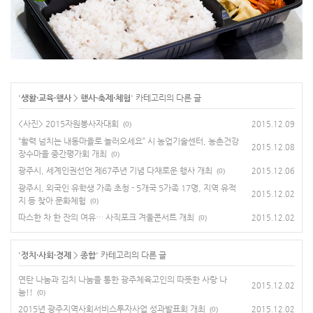
'
생활·교육·행사
>
행사·축제·체험
' 카테고리의 다른 글
<사진> 2015자원봉사자대회
2015.12.09
(0)
“활력 넘치는 내동마을로 놀러오세요” 시 농업기술센터, 농촌건강
2015.12.08
장수마을 중간평가회 개최
(0)
광주시, 세계인권선언 제67주년 기념 다채로운 행사 개최
2015.12.06
(0)
광주시, 외국인 유학생 가족 초청 - 5개국 5가족 17명, 지역 유적
2015.12.02
지 등 찾아 문화체험
(0)
따스한 차 한 잔의 여유… 사직포크 겨울콘서트 개최
2015.12.02
(0)
'
정치·사회·경제
>
종합
' 카테고리의 다른 글
연탄 나눔과 김치 나눔을 통한 광주체육고인의 따뜻한 사랑 나
2015.12.02
눔!!
(0)
2015년 광주지역사회서비스투자사업 성과발표회 개최
2015.12.02
(0)