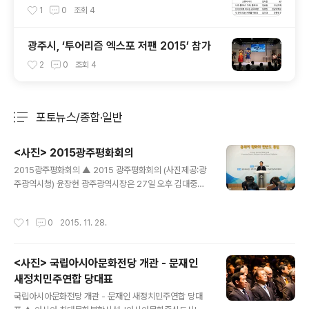
요
1
0
조회
4
광주시, ‘투어리즘 엑스포 저팬 2015’ 참가
2
0
조회
4
포토뉴스/종합·일반
분류 전체보기
주요 글 목록
<사진> 2015광주평화회의
글 내용
2015광주평화회의 ▲ 2015 광주평화회의 (사진제공:광
주광역시청) 윤장현 광주광역시장은 27일 오후 김대중컨
벤션센터에서 광주평화재단 주관으로 열린 ‘2015 광주평
화회의’에 참석해 인사말을 하고 있다. like1@naver.co
작성시간
1
0
2015. 11. 28.
m
<사진> 국립아시아문화전당 개관 - 문재인
새정치민주연합 당대표
글 내용
국립아시아문화전당 개관 - 문재인 새정치민주연합 당대