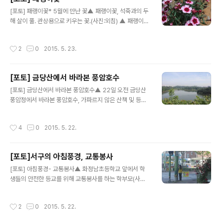
글 내용
[포토] 패랭이꽃* 5월에 만난 꽃▲ 패랭이꽃, 석죽과의 두
해 살이 풀. 관상용으로 키우는 꽃.(사진:외침) ▲ 패랭이꽃
(사진:외침)ml1012@naver.com
작성시간
2
0
2015. 5. 23.
[포토] 금당산에서 바라본 풍암호수
글 내용
[포토] 금당산에서 바라본 풍암호수▲ 22일 오전 금당산
풍암정에서 바라본 풍암호수, 가파르지 않은 산책 및 등산
로로 각광받고 있는 서구 금당산(사진:외침) ml1012@na
ver.com
작성시간
4
0
2015. 5. 22.
[포토]서구의 아침풍경, 교통봉사
글 내용
[포토] 아침풍경- 교통봉사▲ 화정남초등학교 앞에서 학
생들의 안전한 등교를 위해 교통봉사를 하는 학부모(사진:
외침) ml1012@naver.com
작성시간
2
0
2015. 5. 22.