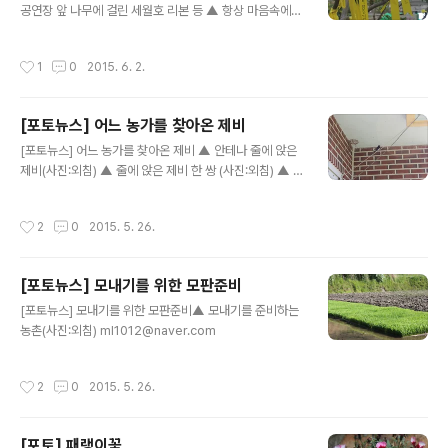
공연장 앞 나무에 걸린 세월호 리본 등 ▲ 항상 마음속에
퍼포먼스 행사 ⓒ외침
담고 기억.... ⓒ외침 ▲ 20140416 애들아 보고 싶다.....
ⓒ외침 ▲ 세월호 ⓒ외침 ▲ 잊지않고 기억하겠습니다....
작성시간
1
0
2015. 6. 2.
ⓒ외침 like1@naver.com
[포토뉴스] 어느 농가를 찾아온 제비
글 내용
[포토뉴스] 어느 농가를 찾아온 제비 ▲ 안테나 줄에 앉은
제비(사진:외침) ▲ 줄에 앉은 제비 한 쌍 (사진:외침) ▲ 제
비집, 부지런히 들락날락 하는 제비(사진:외침) ▲ 제비 (사
진:외침) 참새목 제비과의 제비 여름철새인 제비는 흥부전
작성시간
2
0
2015. 5. 26.
을 통해 "은혜를 갚은 제비"라 많이 알려져있다. 예로부터
길조로 제비가 새끼를 많이 치면 풍년이 든다고 한다. 3-4
월경에 돌아와 새끼를 낳고 다시 9월경에 따뜻한 남쪽으로
[포토뉴스] 모내기를 위한 모판준비
이동을 하는 철새다. ml1012@naver.com
글 내용
[포토뉴스] 모내기를 위한 모판준비▲ 모내기를 준비하는
농촌(사진:외침) ml1012@naver.com
작성시간
2
0
2015. 5. 26.
[포토] 패랭이꽃