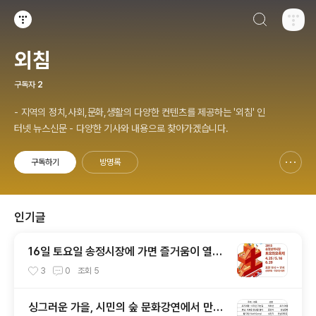
검색하기
티스토리
외침
구독자
2
- 지역의 정치,사회,문화,생활의 다양한 컨텐츠를 제공하는 '외침' 인
터넷 뉴스신문 - 다양한 기사와 내용으로 찾아가겠습니다.
구독하기
방명록
신고하기 레이어
열기
인기글
16일 토요일 송정시장에 가면 즐거움이 열린
다
3
0
조회
5
싱그러운 가을, 시민의 숲 문화강연에서 만나