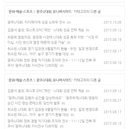
'
문화·예술·스포츠
>
광주U대회.유니버시아드
' 카테고리의 다른 글
광주U대회, 타이페이에 성공 노하우 전수
2015.10.06
(0)
김윤석 총장,‘포스트 EPIC’제안…U대회 성공 전략 계승
2015.09.12
(0)
최윤희 합참의장, 윤장현 시장에 U대회 성공 축하 서한 - “시장 리
2015.08.19
더십․시민 헌신과 열정 때문에 성공 가능”
(0)
취소된 U대회 경기 입장권 8월말까지 환불 - 우천, 일정 변경으로
2015.08.17
취소된 테니스, 야구, 농구 경기가 환불 대상
(0)
광주U대회 정보 경험 차기대회 조직위 전수 - 11~12일 전북 무
2015.08.10
주서 ‘광주U대회 지식전수 디브리핑’
(0)
'
문화·예술·스포츠
>
광주U대회.유니버시아드
' 카테고리의 다른 글
김윤석 총장,‘포스트 EPIC’제안…U대회 성공 전략 계승
2015.09.12
(0)
“광주U대회 감동의 순간을 감상하세요” - ‘광주하계U대회 영광의
2015.08.27
순간 사진·영상 콘테스트’ 당선작 발표
(0)
취소된 U대회 경기 입장권 8월말까지 환불 - 우천, 일정 변경으로
2015.08.17
취소된 테니스, 야구, 농구 경기가 환불 대상
(0)
광주U대회 정보 경험 차기대회 조직위 전수 - 11~12일 전북 무
2015.08.10
주서 ‘광주U대회 지식전수 디브리핑’
(0)