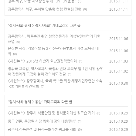
광주 서구, 아동 체력증진 위해 Fun Fun 운동!
2015.11.11
(0)
광주광역시 서구, 부서별 맞춤형 청렴 컨설팅 진행
2015.11.11
(0)
'
정치·사회·경제
>
정치/사회
' 카테고리의 다른 글
광주광역시, 허울뿐인 취업·창업전문기관 여성발전센터에 대한
2015.11.06
해명
(0)
윤장현 시장, 기술직렬 등 2기 신규임용후보자 과정 교육생 대
2015.11.06
화
(0)
<사진뉴스> 2015년 하반기 호남권정책협의회
2015.11.03
(0)
장휘국 교육감, 역사교과서 국정화 반대 교육부 앞 1인 시위 황우
2015.11.02
여 장관에게 국정화 철회 건의서도 전달
(0)
<사진뉴스> 광주광역시, 국비 확보를 위한 새정치민주연합 소속
2015.10.30
국회의원들과 간담회
(0)
'
정치·사회·경제
>
종합
' 카테고리의 다른 글
<사진뉴스> 광주시,식품안전 및 음식문화개선 워크숍 개최
2015.10.29
(0)
중국 언론, 윤장현 시장 칭화대 강연 내용‘관심’
2015.10.29
(0)
광주시,식품안전 및 음식문화개선 워크숍 개최
2015.10.29
(0)