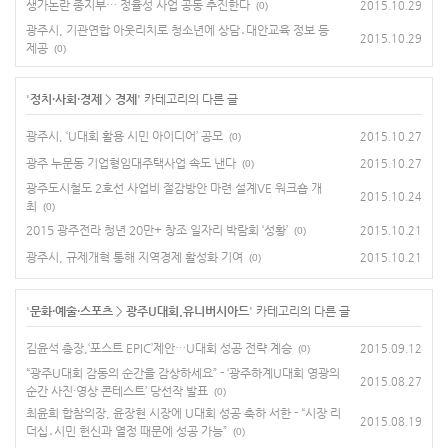
생가논란 종지부… 정율성 사업 공동 추진한다
2015.10.29
(0)
광주시, 기관연합 아웃리치로 청소년에 상담․대안교육 정보 등
2015.10.29
제공
(0)
'
정치·사회·경제
>
경제
' 카테고리의 다른 글
광주시, ‘U대회 활용 시민 아이디어’ 공모
2015.10.27
(0)
광주 누문동 기업형임대주택사업 속도 낸다
2015.10.27
(0)
광주도시철도 2호선 사업비 절감방안 마련 설계VE 워크숍 개
2015.10.24
최
(0)
2015 광주전라 청년 20만+ 창조 일자리 박람회 ‘성황’
2015.10.21
(0)
광주시, 규제개혁 통해 지역경제 활성화 기여
2015.10.21
(0)
'
문화·예술·스포츠
>
광주U대회.유니버시아드
' 카테고리의 다른 글
김윤석 총장,‘포스트 EPIC’제안…U대회 성공 전략 계승
2015.09.12
(0)
“광주U대회 감동의 순간을 감상하세요” - ‘광주하계U대회 영광의
2015.08.27
순간 사진·영상 콘테스트’ 당선작 발표
(0)
최윤희 합참의장, 윤장현 시장에 U대회 성공 축하 서한 - “시장 리
2015.08.19
더십․시민 헌신과 열정 때문에 성공 가능”
(0)