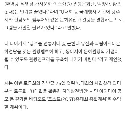
(환벽당-식영정-가사문학관-소쇄원/ 전통문화관, 백양사, 황포
돛대)는 인기를 끌었다.”라며 “U대회 등 국제행사 기간에 광주
시와 전남도의 팸투어와 같은 문화유산과 관광을 결합하는 프로
그램을 개발할 필요가 있다.”라고 말했다.
더 나아가서 “광주를 전통시대 및 근현대 유산과 국립아시아문
화전당을 잇는 관광벨트화 하고, 동아시아 문화관광의 거점이
될 수 있도록 관광인프라를 구축해 나가기 바란다.”라고 제안했
다.
시는 이번 토론회와 지난달 26일 열린 ‘U대회의 사회학적 의미
분석 토론회’, ‘U대회를 활용한 지역발전방안’ 시민 아이디어 공
모 등 결과를 바탕으로 ‘포스트(POST)유대회 종합계획’을 수립
할 계획이다.