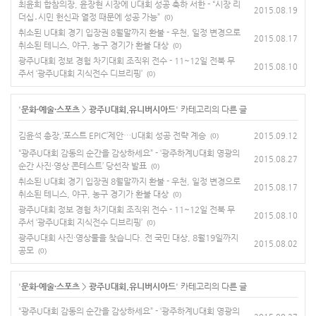
최윤희 합참의장, 윤장현 시장에 U대회 성공 축하 서한 - “시장 리
2015.08.19
더십․시민 헌신과 열정 때문에 성공 가능”
(0)
취소된 U대회 경기 입장권 8월말까지 환불 - 우천, 일정 변경으로
2015.08.17
취소된 테니스, 야구, 농구 경기가 환불 대상
(0)
광주U대회 정보 경험 차기대회 조직위 전수 - 11~12일 전북 무
2015.08.10
주서 ‘광주U대회 지식전수 디브리핑’
(0)
'
문화·예술·스포츠
>
광주U대회.유니버시아드
' 카테고리의 다른 글
김윤석 총장,‘포스트 EPIC’제안…U대회 성공 전략 계승
2015.09.12
(0)
“광주U대회 감동의 순간을 감상하세요” - ‘광주하계U대회 영광의
2015.08.27
순간 사진·영상 콘테스트’ 당선작 발표
(0)
취소된 U대회 경기 입장권 8월말까지 환불 - 우천, 일정 변경으로
2015.08.17
취소된 테니스, 야구, 농구 경기가 환불 대상
(0)
광주U대회 정보 경험 차기대회 조직위 전수 - 11~12일 전북 무
2015.08.10
주서 ‘광주U대회 지식전수 디브리핑’
(0)
광주U대회 사진·영상물을 찾습니다. 전 국민 대상, 8월19일까지
2015.08.02
공모
(0)
'
문화·예술·스포츠
>
광주U대회.유니버시아드
' 카테고리의 다른 글
“광주U대회 감동의 순간을 감상하세요” - ‘광주하계U대회 영광의