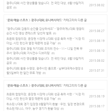
광주U대회 사진·영상물을 찾습니다. 전 국민 대상, 8월19일까지
2015.08.02
공모
(0)
'
문화·예술·스포츠
>
광주U대회.유니버시아드
' 카테고리의 다른 글
“광주U대회 감동의 순간을 감상하세요” - ‘광주하계U대회 영광의
2015.08.27
순간 사진·영상 콘테스트’ 당선작 발표
(0)
최윤희 합참의장, 윤장현 시장에 U대회 성공 축하 서한 - “시장 리
2015.08.19
더십․시민 헌신과 열정 때문에 성공 가능”
(0)
광주U대회 정보 경험 차기대회 조직위 전수 - 11~12일 전북 무
2015.08.10
주서 ‘광주U대회 지식전수 디브리핑’
(0)
광주U대회 사진·영상물을 찾습니다. 전 국민 대상, 8월19일까지
2015.08.02
공모
(0)
광주U대회 활용 수영장, 광주시민 품으로 - 남부대국제수영장 8
2015.07.31
월5일부터 한 달간 무료 개방
(0)
'
문화·예술·스포츠
>
광주U대회.유니버시아드
' 카테고리의 다른 글
최윤희 합참의장, 윤장현 시장에 U대회 성공 축하 서한 - “시장 리
2015.08.19
더십․시민 헌신과 열정 때문에 성공 가능”
(0)
취소된 U대회 경기 입장권 8월말까지 환불 - 우천, 일정 변경으로
2015.08.17
취소된 테니스, 야구, 농구 경기가 환불 대상
(0)