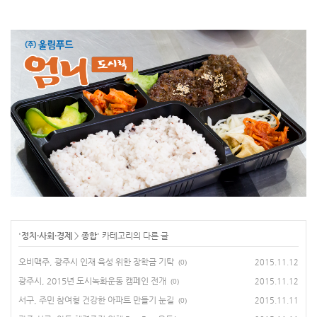
'
정치·사회·경제
>
종합
' 카테고리의 다른 글
오비맥주, 광주시 인재 육성 위한 장학금 기탁
2015.11.12
(0)
광주시, 2015년 도시녹화운동 캠페인 전개
2015.11.12
(0)
서구, 주민 참여형 건강한 아파트 만들기 눈길
2015.11.11
(0)