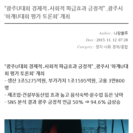
“광주U대회 경제적․사회적 파급효과 긍정적” ,광주시
‘하계U대회 평가 토론회’ 개최
Author :
나랑블루
Date :
2015. 11. 12. 07:28
Category :
정치·사회·경제/종합
“광주U대회 경제적․사회적 파급효과 긍정적” ,
광주시 ‘하계U대
회 평가 토론회’ 개최
- 생산 3조5275억원, 부가가치 1조1595억원, 고용 3만800
명
- 제조업·건설부동산업 효과 높고 음식숙박·운수업 등은 낮아
- SNS 분석 결과 광주 긍정적 언급 50% ⇒ 94.6% 급상승