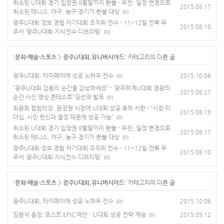
취소된 U대회 경기 입장권 8월말까지 환불 - 우천, 일정 변경으로
2015.08.17
취소된 테니스, 야구, 농구 경기가 환불 대상
(0)
광주U대회 정보 경험 차기대회 조직위 전수 - 11~12일 전북 무
2015.08.10
주서 ‘광주U대회 지식전수 디브리핑’
(0)
'
문화·예술·스포츠
>
광주U대회.유니버시아드
' 카테고리의 다른 글
광주U대회, 타이페이에 성공 노하우 전수
2015.10.06
(0)
“광주U대회 감동의 순간을 감상하세요” - ‘광주하계U대회 영광의
2015.08.27
순간 사진·영상 콘테스트’ 당선작 발표
(0)
최윤희 합참의장, 윤장현 시장에 U대회 성공 축하 서한 - “시장 리
2015.08.19
더십․시민 헌신과 열정 때문에 성공 가능”
(0)
취소된 U대회 경기 입장권 8월말까지 환불 - 우천, 일정 변경으로
2015.08.17
취소된 테니스, 야구, 농구 경기가 환불 대상
(0)
광주U대회 정보 경험 차기대회 조직위 전수 - 11~12일 전북 무
2015.08.10
주서 ‘광주U대회 지식전수 디브리핑’
(0)
'
문화·예술·스포츠
>
광주U대회.유니버시아드
' 카테고리의 다른 글
광주U대회, 타이페이에 성공 노하우 전수
2015.10.06
(0)
김윤석 총장,‘포스트 EPIC’제안…U대회 성공 전략 계승
2015.09.12
(0)