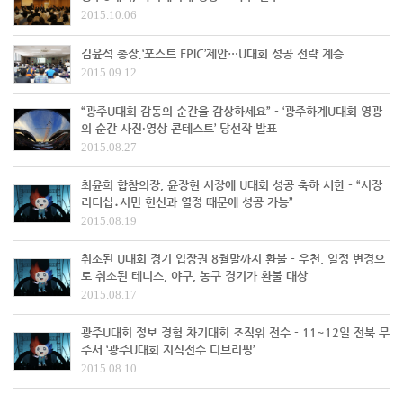
2015.10.06
김윤석 총장,‘포스트 EPIC’제안…U대회 성공 전략 계승
2015.09.12
“광주U대회 감동의 순간을 감상하세요” - ‘광주하계U대회 영광
의 순간 사진·영상 콘테스트’ 당선작 발표
2015.08.27
최윤희 합참의장, 윤장현 시장에 U대회 성공 축하 서한 - “시장
리더십․시민 헌신과 열정 때문에 성공 가능”
2015.08.19
취소된 U대회 경기 입장권 8월말까지 환불 - 우천, 일정 변경으
로 취소된 테니스, 야구, 농구 경기가 환불 대상
2015.08.17
광주U대회 정보 경험 차기대회 조직위 전수 - 11~12일 전북 무
주서 ‘광주U대회 지식전수 디브리핑’
2015.08.10