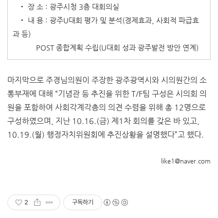
‧ 장 소 : 광주시청 3층 대회의실
‧ 내 용 : 광주U대회 평가 및 분석(경제효과, 사회적 파급효
과 등)
POST 종합계획 수립(U대회 성과 광주발전 방안 연계)
마지막으로 주경님의원이 주장한 광주광역시와 시의원간의 소
통부재에 대해 “기념관 등 추진을 위한 T/F팀 구성은 시의회 의
원을 포함하여 사회각계각층의 의견 수렴을 위해 총 12명으로
구성하였으며, 지난 10.16.(금) 제1차 회의를 갖은 바 있고,
10.19.(월) 행정자치위원회에 추진상황을 설명했다”고 했다.
like1@naver.com
2
구독하기