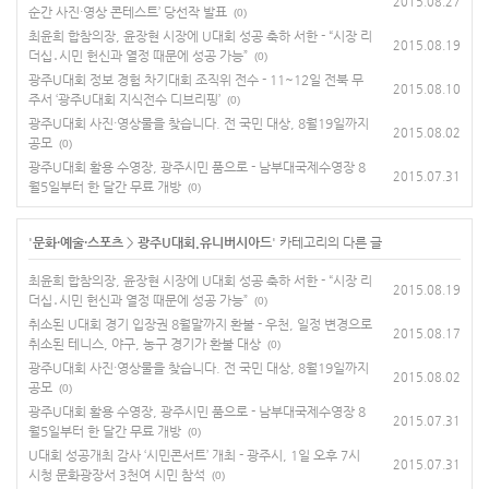
2015.08.27
순간 사진·영상 콘테스트’ 당선작 발표
(0)
최윤희 합참의장, 윤장현 시장에 U대회 성공 축하 서한 - “시장 리
2015.08.19
더십․시민 헌신과 열정 때문에 성공 가능”
(0)
광주U대회 정보 경험 차기대회 조직위 전수 - 11~12일 전북 무
2015.08.10
주서 ‘광주U대회 지식전수 디브리핑’
(0)
광주U대회 사진·영상물을 찾습니다. 전 국민 대상, 8월19일까지
2015.08.02
공모
(0)
광주U대회 활용 수영장, 광주시민 품으로 - 남부대국제수영장 8
2015.07.31
월5일부터 한 달간 무료 개방
(0)
'
문화·예술·스포츠
>
광주U대회.유니버시아드
' 카테고리의 다른 글
최윤희 합참의장, 윤장현 시장에 U대회 성공 축하 서한 - “시장 리
2015.08.19
더십․시민 헌신과 열정 때문에 성공 가능”
(0)
취소된 U대회 경기 입장권 8월말까지 환불 - 우천, 일정 변경으로
2015.08.17
취소된 테니스, 야구, 농구 경기가 환불 대상
(0)
광주U대회 사진·영상물을 찾습니다. 전 국민 대상, 8월19일까지
2015.08.02
공모
(0)
광주U대회 활용 수영장, 광주시민 품으로 - 남부대국제수영장 8
2015.07.31
월5일부터 한 달간 무료 개방
(0)
U대회 성공개최 감사 ‘시민콘서트’ 개최 - 광주시, 1일 오후 7시
2015.07.31
시청 문화광장서 3천여 시민 참석
(0)