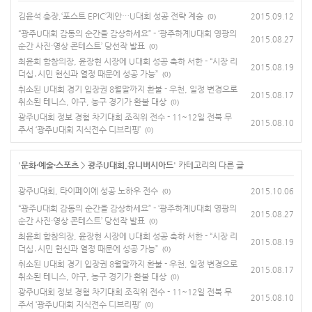
김윤석 총장,‘포스트 EPIC’제안…U대회 성공 전략 계승
2015.09.12
(0)
“광주U대회 감동의 순간을 감상하세요” - ‘광주하계U대회 영광의
2015.08.27
순간 사진·영상 콘테스트’ 당선작 발표
(0)
최윤희 합참의장, 윤장현 시장에 U대회 성공 축하 서한 - “시장 리
2015.08.19
더십․시민 헌신과 열정 때문에 성공 가능”
(0)
취소된 U대회 경기 입장권 8월말까지 환불 - 우천, 일정 변경으로
2015.08.17
취소된 테니스, 야구, 농구 경기가 환불 대상
(0)
광주U대회 정보 경험 차기대회 조직위 전수 - 11~12일 전북 무
2015.08.10
주서 ‘광주U대회 지식전수 디브리핑’
(0)
'
문화·예술·스포츠
>
광주U대회.유니버시아드
' 카테고리의 다른 글
광주U대회, 타이페이에 성공 노하우 전수
2015.10.06
(0)
“광주U대회 감동의 순간을 감상하세요” - ‘광주하계U대회 영광의
2015.08.27
순간 사진·영상 콘테스트’ 당선작 발표
(0)
최윤희 합참의장, 윤장현 시장에 U대회 성공 축하 서한 - “시장 리
2015.08.19
더십․시민 헌신과 열정 때문에 성공 가능”
(0)
취소된 U대회 경기 입장권 8월말까지 환불 - 우천, 일정 변경으로
2015.08.17
취소된 테니스, 야구, 농구 경기가 환불 대상
(0)
광주U대회 정보 경험 차기대회 조직위 전수 - 11~12일 전북 무
2015.08.10
주서 ‘광주U대회 지식전수 디브리핑’
(0)