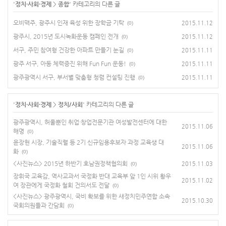
'
정치·사회·경제
>
종합
' 카테고리의 다른 글
오비맥주, 광주시 인재 육성 위한 장학금 기탁
2015.11.12
(0)
광주시, 2015년 도시녹화운동 캠페인 전개
2015.11.12
(0)
서구, 주민 참여형 건강한 아파트 만들기 눈길
2015.11.11
(0)
광주 서구, 아동 체력증진 위해 Fun Fun 운동!
2015.11.11
(0)
광주광역시 서구, 부서별 맞춤형 청렴 컨설팅 진행
2015.11.11
(0)
'
정치·사회·경제
>
정치/사회
' 카테고리의 다른 글
광주광역시, 허울뿐인 취업·창업전문기관 여성발전센터에 대한
2015.11.06
해명
(0)
윤장현 시장, 기술직렬 등 2기 신규임용후보자 과정 교육생 대
2015.11.06
화
(0)
<사진뉴스> 2015년 하반기 호남권정책협의회
2015.11.03
(0)
장휘국 교육감, 역사교과서 국정화 반대 교육부 앞 1인 시위 황우
2015.11.02
여 장관에게 국정화 철회 건의서도 전달
(0)
<사진뉴스> 광주광역시, 국비 확보를 위한 새정치민주연합 소속
2015.10.30
국회의원들과 간담회
(0)