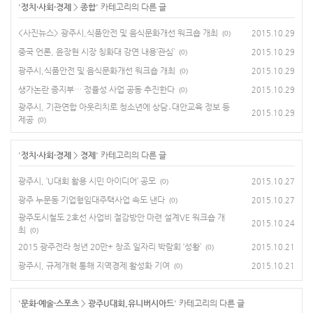
'
정치·사회·경제
>
종합
' 카테고리의 다른 글
<사진뉴스> 광주시,식품안전 및 음식문화개선 워크숍 개최
2015.10.29
(0)
중국 언론, 윤장현 시장 칭화대 강연 내용‘관심’
2015.10.29
(0)
광주시,식품안전 및 음식문화개선 워크숍 개최
2015.10.29
(0)
생가논란 종지부… 정율성 사업 공동 추진한다
2015.10.29
(0)
광주시, 기관연합 아웃리치로 청소년에 상담․대안교육 정보 등
2015.10.29
제공
(0)
'
정치·사회·경제
>
경제
' 카테고리의 다른 글
광주시, ‘U대회 활용 시민 아이디어’ 공모
2015.10.27
(0)
광주 누문동 기업형임대주택사업 속도 낸다
2015.10.27
(0)
광주도시철도 2호선 사업비 절감방안 마련 설계VE 워크숍 개
2015.10.24
최
(0)
2015 광주전라 청년 20만+ 창조 일자리 박람회 ‘성황’
2015.10.21
(0)
광주시, 규제개혁 통해 지역경제 활성화 기여
2015.10.21
(0)
'
문화·예술·스포츠
>
광주U대회.유니버시아드
' 카테고리의 다른 글