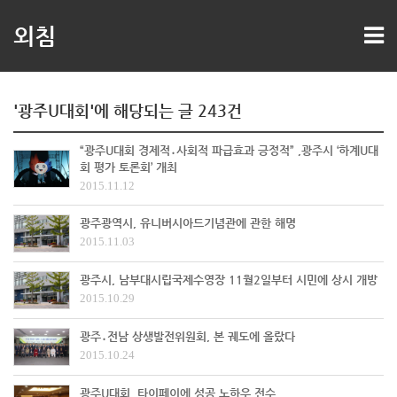
외침
'광주U대회'에 해당되는 글 243건
“광주U대회 경제적․사회적 파급효과 긍정적” ,광주시 ‘하계U대
회 평가 토론회’ 개최
2015.11.12
광주광역시, 유니버시아드기념관에 관한 해명
2015.11.03
광주시, 남부대시립국제수영장 11월2일부터 시민에 상시 개방
2015.10.29
광주․전남 상생발전위원회, 본 궤도에 올랐다
2015.10.24
광주U대회, 타이페이에 성공 노하우 전수