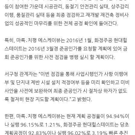
등이 참여한 가운데 시공관리, 동절기 안전관리 실태, 상주감리
이행, 품질관리 실태 등을 최종 점검하고 재개발 재건축 정비사
업의 성공적인 마무리를 위한 전체 공정 확인에 들어간다.
특히, 마륵․치평 에스케이뷰는 2016년 1월, 화정주공 현대힐
스테이트는 2016년 3월경 준공인가를 요청할 계획에 있어 금
회 준공인가를 위한 사전 점검을 병행 실시 할 계획이다.
서구청 관계자는 “이번 점검을 통해 사업시행인가 사항 이행여
부 및 단지내 제반 시설 설치 적정여부 등을 미리 확인하고 미비
사안을 사전에 보완하여 최종 준공인가 시 절차상 하자가 없도
록 철저히 현장 지도할 계획이다.”고 밝혔다.
한편, 마륵․치평 에스케이뷰는 현재 계획 공정율이 94.94%이
나 실행 96.15%로 1.21%, 화정주공 현대힐스테이트는 당초
계획공정이 92.83%이나 실행 96.02%로 3.19% 빠른 추진