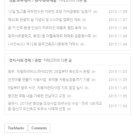
'
생활·교육·행사
>
행사·축제·체험
' 카테고리의 다른 글
12일 빛고을 국악전수관 이유빈 초청 가야금병창 ‘심청가’
2015.11.09
(0)
제42회 관광의 날 기념식 및 K스마일 캠페인 개최
2015.11.07
(0)
꿈·끼·진로·환경·인성이 어우러진 태봉초 열린 축제
2015.11.06
(0)
광주서초등학교, 화정1동 마을축제와 학예회 공동행사로
2015.11.06
(0)
<사진뉴스> 제12회 광주건축도시문화제 개막식
2015.11.04
(0)
'
정치·사회·경제
>
종합
' 카테고리의 다른 글
광주, 직행좌석버스(좌석02번) 28일부터 혁신도시 운행
2015.11.05
(0)
안전마을 만들기 시범사업, 유덕동 자동심장충격기 기증
2015.11.05
(0)
9일부터 광주 서구, 자동차관리사업 지도 점검 실시
2015.11.05
(0)
향긋한 국화 내음 가득한 전남여고 교정
2015.11.05
(0)
광주시, 2015년 명상숲 조성사업 최우수상 수상 - 전국 106개교
2015.11.04
중 광산구 도산초교 최우수 사례에 선정
(0)
Trackbacks
Comments