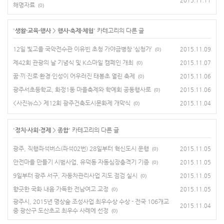
2015.11.11
해명자료
(0)
'
생활·교육·행사
>
행사·축제·체험
' 카테고리의 다른 글
12일 빛고을 국악전수관 이유빈 초청 가야금병창 ‘심청가’
2015.11.09
(0)
제42회 관광의 날 기념식 및 K스마일 캠페인 개최
2015.11.07
(0)
꿈·끼·진로·환경·인성이 어우러진 태봉초 열린 축제
2015.11.06
(0)
광주서초등학교, 화정1동 마을축제와 학예회 공동행사로
2015.11.06
(0)
<사진뉴스> 제12회 광주건축도시문화제 개막식
2015.11.04
(0)
'
정치·사회·경제
>
종합
' 카테고리의 다른 글
광주, 직행좌석버스(좌석02번) 28일부터 혁신도시 운행
2015.11.05
(0)
안전마을 만들기 시범사업, 유덕동 자동심장충격기 기증
2015.11.05
(0)
9일부터 광주 서구, 자동차관리사업 지도 점검 실시
2015.11.05
(0)
향긋한 국화 내음 가득한 전남여고 교정
2015.11.05
(0)
광주시, 2015년 명상숲 조성사업 최우수상 수상 - 전국 106개교
2015.11.04
중 광산구 도산초교 최우수 사례에 선정
(0)