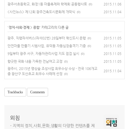
광주서초등학교, 화정1동 마을축제와 학예회 공동행사로
2015.11.06
(0)
<사진뉴스> 제12회 광주건축도시문화제 개막식
2015.11.04
(0)
'
정치·사회·경제
>
종합
' 카테고리의 다른 글
광주, 직행좌석버스(좌석02번) 28일부터 혁신도시 운행
2015.11.05
(0)
안전마을 만들기 시범사업, 유덕동 자동심장충격기 기증
2015.11.05
(0)
9일부터 광주 서구, 자동차관리사업 지도 점검 실시
2015.11.05
(0)
향긋한 국화 내음 가득한 전남여고 교정
2015.11.05
(0)
광주시, 2015년 명상숲 조성사업 최우수상 수상 - 전국 106개교
2015.11.04
중 광산구 도산초교 최우수 사례에 선정
(0)
Trackbacks
Comments
외침
- 지역의 정치,사회,문화,생활의 다양한 컨텐츠를 제