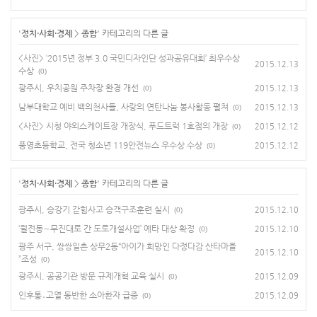
'
정치·사회·경제
>
종합
' 카테고리의 다른 글
<사진> ‘2015년 정부 3.0 국민디자인단 성과공유대회’ 최우수상
2015.12.13
수상
(0)
광주시, 우치공원 주차장 환경 개선
2015.12.13
(0)
남부대학교 예비 백의천사들, 사랑의 연탄나눔 봉사활동 펼쳐
2015.12.13
(0)
<사진> 시청 야외스케이트장 개장식, 푸드트럭 1호점의 개장
2015.12.12
(0)
풍영초등학교, 전국 청소년 119안전뉴스 우수상 수상
2015.12.12
(0)
'
정치·사회·경제
>
종합
' 카테고리의 다른 글
광주시, 승강기 갇힘사고 승객구조훈련 실시
2015.12.10
(0)
‘월전동∼무진대로 간 도로개설사업’ 예타 대상 확정
2015.12.10
(0)
광주 서구, 쌍쌍일촌 상무2동“아이가 희망인 다정다감 산타마을
2015.12.10
”조성
(0)
광주시, 공공기관 방문 규제개혁 교육 실시
2015.12.09
(0)
인후통․고열 동반한 소아환자 급증
2015.12.09
(0)