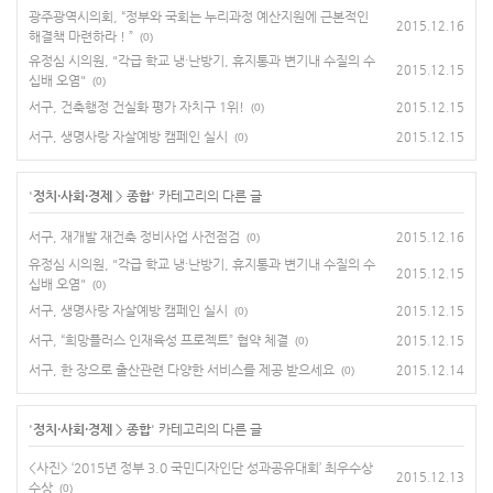
광주광역시의회, “정부와 국회는 누리과정 예산지원에 근본적인
2015.12.16
해결책 마련하라 ! ”
(0)
유정심 시의원, "각급 학교 냉·난방기, 휴지통과 변기내 수질의 수
2015.12.15
십배 오염"
(0)
서구, 건축행정 건실화 평가 자치구 1위!
2015.12.15
(0)
서구, 생명사랑 자살예방 캠페인 실시
2015.12.15
(0)
'
정치·사회·경제
>
종합
' 카테고리의 다른 글
서구, 재개발 재건축 정비사업 사전점검
2015.12.16
(0)
유정심 시의원, "각급 학교 냉·난방기, 휴지통과 변기내 수질의 수
2015.12.15
십배 오염"
(0)
서구, 생명사랑 자살예방 캠페인 실시
2015.12.15
(0)
서구, “희망플러스 인재육성 프로젝트” 협약 체결
2015.12.15
(0)
서구, 한 장으로 출산관련 다양한 서비스를 제공 받으세요
2015.12.14
(0)
'
정치·사회·경제
>
종합
' 카테고리의 다른 글
<사진> ‘2015년 정부 3.0 국민디자인단 성과공유대회’ 최우수상
2015.12.13
수상
(0)