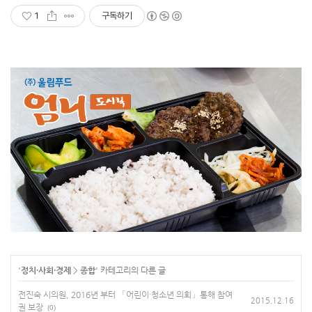
1
구독하기
'
정치·사회·경제
>
종합
' 카테고리의 다른 글
전진숙 시의원, 2016년 부터 「어린이·청소년 의회」통해 참여
2015.12.16
권 보장
(0)