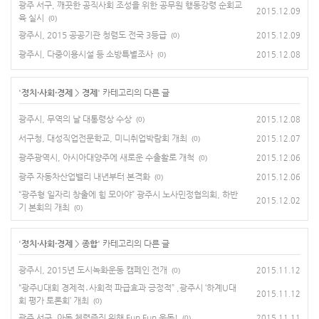
광주 서구, 깨끗한 공직사회 조성을 위한 공무원 행동강령 순회교
2015.12.09
육 실시
(0)
광주시, 2015 공공기관 청렴도 전국 3등급
2015.12.09
(0)
광주시, 다중이용시설 등 소방특별조사
2015.12.08
(0)
'
정치·사회·경제
>
경제
' 카테고리의 다른 글
광주시, 무역의 날 대통령상 수상
2015.12.08
(0)
서구청, 대성직업전문학교, 미니취업박람회 개최
2015.12.07
(0)
광주광역시, 아시아대양주에 새로운 수출활로 개척
2015.12.06
(0)
광주 자동차산업밸리 내년부터 본격화
2015.12.06
(0)
“광주형 일자리 창출에 힘 모아야” 광주시 노사민정협의회, 하반
2015.12.02
기 본회의 개최
(0)
'
정치·사회·경제
>
종합
' 카테고리의 다른 글
광주시, 2015년 도시녹화운동 캠페인 전개
2015.11.12
(0)
“광주U대회 경제적․사회적 파급효과 긍정적” ,광주시 ‘하계U대
2015.11.12
회 평가 토론회’ 개최
(0)
광주 서구, 아동 체력증진 위해 Fun Fun 운동!
2015.11.11
(0)