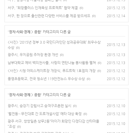
서구, “희망플러스 인재육성 프로젝트” 협약 체결
2015.12.15
(0)
서구, 한 장으로 출산관련 다양한 서비스를 제공 받으세요
2015.12.14
(0)
'
정치·사회·경제
>
종합
' 카테고리의 다른 글
<사진> ‘2015년 정부 3.0 국민디자인단 성과공유대회’ 최우수상
2015.12.13
수상
(0)
광주시, 우치공원 주차장 환경 개선
2015.12.13
(0)
남부대학교 예비 백의천사들, 사랑의 연탄나눔 봉사활동 펼쳐
2015.12.13
(0)
<사진> 시청 야외스케이트장 개장식, 푸드트럭 1호점의 개장
2015.12.12
(0)
풍영초등학교, 전국 청소년 119안전뉴스 우수상 수상
2015.12.12
(0)
'
정치·사회·경제
>
종합
' 카테고리의 다른 글
광주시, 승강기 갇힘사고 승객구조훈련 실시
2015.12.10
(0)
‘월전동∼무진대로 간 도로개설사업’ 예타 대상 확정
2015.12.10
(0)
광주 서구, 쌍쌍일촌 상무2동“아이가 희망인 다정다감 산타마을
2015.12.10
”조성
(0)