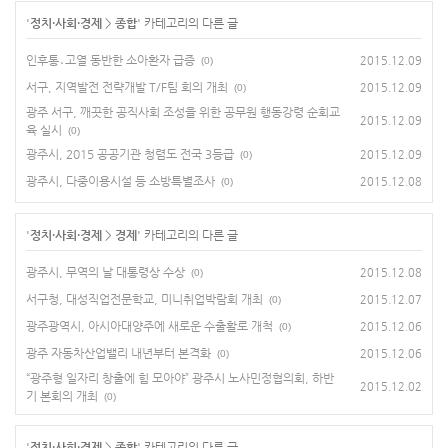
'
정치·사회·경제
>
종합
' 카테고리의 다른 글
인후통․고열 동반한 소아환자 급증
2015.12.09
(0)
서구, 지역발전 전략개발 T/F팀 회의 개최
2015.12.09
(0)
광주 서구, 깨끗한 공직사회 조성을 위한 공무원 행동강령 순회교
2015.12.09
육 실시
(0)
광주시, 2015 공공기관 청렴도 전국 3등급
2015.12.09
(0)
광주시, 다중이용시설 등 소방특별조사
2015.12.08
(0)
'
정치·사회·경제
>
경제
' 카테고리의 다른 글
광주시, 무역의 날 대통령상 수상
2015.12.08
(0)
서구청, 대성직업전문학교, 미니취업박람회 개최
2015.12.07
(0)
광주광역시, 아시아대양주에 새로운 수출활로 개척
2015.12.06
(0)
광주 자동차산업밸리 내년부터 본격화
2015.12.06
(0)
“광주형 일자리 창출에 힘 모아야” 광주시 노사민정협의회, 하반
2015.12.02
기 본회의 개최
(0)
'
정치·사회·경제
>
종합
' 카테고리의 다른 글