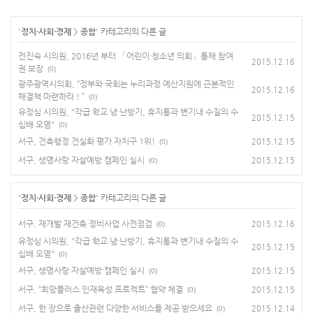
'
정치·사회·경제
>
종합
' 카테고리의 다른 글
전진숙 시의원, 2016년 부터 「어린이·청소년 의회」통해 참여
2015.12.16
권 보장
(0)
광주광역시의회, “정부와 국회는 누리과정 예산지원에 근본적인
2015.12.16
해결책 마련하라 ! ”
(0)
유정심 시의원, "각급 학교 냉·난방기, 휴지통과 변기내 수질의 수
2015.12.15
십배 오염"
(0)
서구, 건축행정 건실화 평가 자치구 1위!
2015.12.15
(0)
서구, 생명사랑 자살예방 캠페인 실시
2015.12.15
(0)
'
정치·사회·경제
>
종합
' 카테고리의 다른 글
서구, 재개발 재건축 정비사업 사전점검
2015.12.16
(0)
유정심 시의원, "각급 학교 냉·난방기, 휴지통과 변기내 수질의 수
2015.12.15
십배 오염"
(0)
서구, 생명사랑 자살예방 캠페인 실시
2015.12.15
(0)
서구, “희망플러스 인재육성 프로젝트” 협약 체결
2015.12.15
(0)
서구, 한 장으로 출산관련 다양한 서비스를 제공 받으세요
2015.12.14
(0)