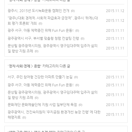
광주시, 2015년 도시녹화운동 캠페인 전개
2015.11.12
(0)
“광주U대회 경제적․사회적 파급효과 긍정적” ,광주시 ‘하계U대
2015.11.12
회 평가 토론회’ 개최
(0)
광주 서구, 아동 체력증진 위해 Fun Fun 운동!
2015.11.11
(0)
광주광역시 서구, 부서별 맞춤형 청렴 컨설팅 진행
2015.11.11
(0)
문상필 광주광역시의원, 광주광역시 영구임대주택 입주자 삶의
2015.11.11
질 향상 지원 조례
(0)
'
정치·사회·경제
>
종합
' 카테고리의 다른 글
서구, 주민 참여형 건강한 아파트 만들기 눈길
2015.11.11
(0)
광주 서구, 아동 체력증진 위해 Fun Fun 운동!
2015.11.11
(0)
문상필 광주광역시의원, 광주광역시 영구임대주택 입주자 삶의
2015.11.11
질 향상 지원 조례
(0)
문화재단 문화예술단체 지원 사업 일부단체 독점
2015.11.11
(0)
광주광역시, 전진숙의원의 ‘우치공원 환경개선 늦장 진행’ 에 대한
2015.11.11
해명자료
(0)