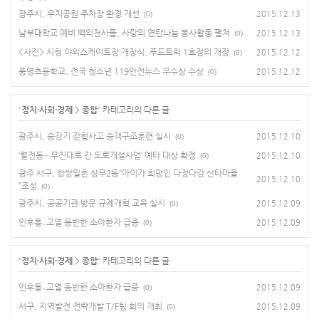
광주시, 우치공원 주차장 환경 개선
2015.12.13
(0)
남부대학교 예비 백의천사들, 사랑의 연탄나눔 봉사활동 펼쳐
2015.12.13
(0)
<사진> 시청 야외스케이트장 개장식, 푸드트럭 1호점의 개장
2015.12.12
(0)
풍영초등학교, 전국 청소년 119안전뉴스 우수상 수상
2015.12.12
(0)
'
정치·사회·경제
>
종합
' 카테고리의 다른 글
광주시, 승강기 갇힘사고 승객구조훈련 실시
2015.12.10
(0)
‘월전동∼무진대로 간 도로개설사업’ 예타 대상 확정
2015.12.10
(0)
광주 서구, 쌍쌍일촌 상무2동“아이가 희망인 다정다감 산타마을
2015.12.10
”조성
(0)
광주시, 공공기관 방문 규제개혁 교육 실시
2015.12.09
(0)
인후통․고열 동반한 소아환자 급증
2015.12.09
(0)
'
정치·사회·경제
>
종합
' 카테고리의 다른 글
인후통․고열 동반한 소아환자 급증
2015.12.09
(0)
서구, 지역발전 전략개발 T/F팀 회의 개최
2015.12.09
(0)