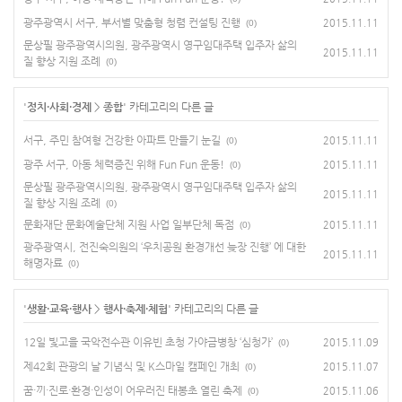
광주광역시 서구, 부서별 맞춤형 청렴 컨설팅 진행
2015.11.11
(0)
문상필 광주광역시의원, 광주광역시 영구임대주택 입주자 삶의
2015.11.11
질 향상 지원 조례
(0)
'
정치·사회·경제
>
종합
' 카테고리의 다른 글
서구, 주민 참여형 건강한 아파트 만들기 눈길
2015.11.11
(0)
광주 서구, 아동 체력증진 위해 Fun Fun 운동!
2015.11.11
(0)
문상필 광주광역시의원, 광주광역시 영구임대주택 입주자 삶의
2015.11.11
질 향상 지원 조례
(0)
문화재단 문화예술단체 지원 사업 일부단체 독점
2015.11.11
(0)
광주광역시, 전진숙의원의 ‘우치공원 환경개선 늦장 진행’ 에 대한
2015.11.11
해명자료
(0)
'
생활·교육·행사
>
행사·축제·체험
' 카테고리의 다른 글
12일 빛고을 국악전수관 이유빈 초청 가야금병창 ‘심청가’
2015.11.09
(0)
제42회 관광의 날 기념식 및 K스마일 캠페인 개최
2015.11.07
(0)
꿈·끼·진로·환경·인성이 어우러진 태봉초 열린 축제
2015.11.06
(0)