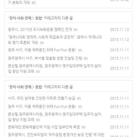
기 본회의 개최
(0)
'
정치·사회·경제
>
종합
' 카테고리의 다른 글
광주시, 2015년 도시녹화운동 캠페인 전개
2015.11.12
(0)
“광주U대회 경제적․사회적 파급효과 긍정적” ,광주시 ‘하계U대
2015.11.12
회 평가 토론회’ 개최
(0)
광주 서구, 아동 체력증진 위해 Fun Fun 운동!
2015.11.11
(0)
광주광역시 서구, 부서별 맞춤형 청렴 컨설팅 진행
2015.11.11
(0)
문상필 광주광역시의원, 광주광역시 영구임대주택 입주자 삶의
2015.11.11
질 향상 지원 조례
(0)
'
정치·사회·경제
>
종합
' 카테고리의 다른 글
서구, 주민 참여형 건강한 아파트 만들기 눈길
2015.11.11
(0)
광주 서구, 아동 체력증진 위해 Fun Fun 운동!
2015.11.11
(0)
문상필 광주광역시의원, 광주광역시 영구임대주택 입주자 삶의
2015.11.11
질 향상 지원 조례
(0)
문화재단 문화예술단체 지원 사업 일부단체 독점
2015.11.11
(0)
광주광역시, 전진숙의원의 ‘우치공원 환경개선 늦장 진행’ 에 대한