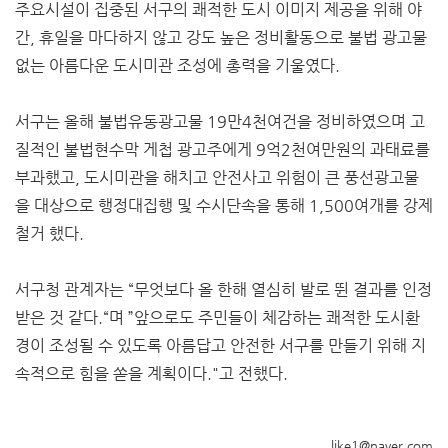
주요시설이 집중된 서구의 쾌적한 도시 이미지 제공을 위해 야
간, 휴일을 마다하지 않고 강도 높은 정비활동으로 불법 광고물
없는 아름다운 도시미관 조성에 총력을 기울였다.
서구는 올해 불법유동광고물 19만4천여건을 정비하였으며 고
질적인 불법현수막 게첩 광고주에게 9억2천여만원의 과태료를
부과했고, 도시미관을 해치고 안전사고 위험이 큰 풍선광고물
을 대상으로 행정대집행 및 수시단속을 통해 1,500여개를 강제
철거 했다.
서구청 관계자는 “무엇보다 올 한해 열심히 발로 뛴 결과를 인정
받은 것 같다.“며 ”앞으로도 주민들이 체감하는 쾌적한 도시환
경이 조성될 수 있도록 아름답고 안전한 서구를 만들기 위해 지
속적으로 힘을 쏟을 계획이다."고 전했다.
like1@naver.com