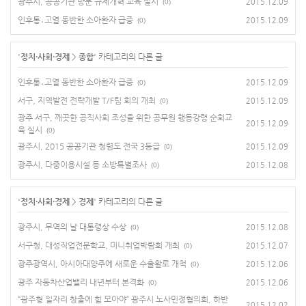
광주시, 공공기관 방문 규제개혁 교육 실시
2015.12.09
(0)
인후통․고열 동반한 소아환자 급증
2015.12.09
(0)
'
정치·사회·경제
>
종합
' 카테고리의 다른 글
인후통․고열 동반한 소아환자 급증
2015.12.09
(0)
서구, 지역발전 전략개발 T/F팀 회의 개최
2015.12.09
(0)
광주 서구, 깨끗한 공직사회 조성을 위한 공무원 행동강령 순회교
2015.12.09
육 실시
(0)
광주시, 2015 공공기관 청렴도 전국 3등급
2015.12.09
(0)
광주시, 다중이용시설 등 소방특별조사
2015.12.08
(0)
'
정치·사회·경제
>
경제
' 카테고리의 다른 글
광주시, 무역의 날 대통령상 수상
2015.12.08
(0)
서구청, 대성직업전문학교, 미니취업박람회 개최
2015.12.07
(0)
광주광역시, 아시아대양주에 새로운 수출활로 개척
2015.12.06
(0)
광주 자동차산업밸리 내년부터 본격화
2015.12.06
(0)
“광주형 일자리 창출에 힘 모아야” 광주시 노사민정협의회, 하반
2015.12.02