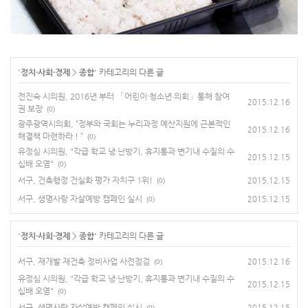
'
정치·사회·경제
>
종합
' 카테고리의 다른 글
전진숙 시의원, 2016년 부터 「어린이·청소년 의회」통해 참여
2015.12.16
권 보장
(0)
광주광역시의회, “정부와 국회는 누리과정 예산지원에 근본적인
2015.12.16
해결책 마련하라 ! ”
(0)
유정심 시의원, "각급 학교 냉·난방기, 휴지통과 변기내 수질의 수
2015.12.15
십배 오염"
(0)
서구, 건축행정 건실화 평가 자치구 1위!
2015.12.15
(0)
서구, 생명사랑 자살예방 캠페인 실시
2015.12.15
(0)
'
정치·사회·경제
>
종합
' 카테고리의 다른 글
서구, 재개발 재건축 정비사업 사전점검
2015.12.16
(0)
유정심 시의원, "각급 학교 냉·난방기, 휴지통과 변기내 수질의 수
2015.12.15
십배 오염"
(0)
서구, 생명사랑 자살예방 캠페인 실시
2015.12.15
(0)