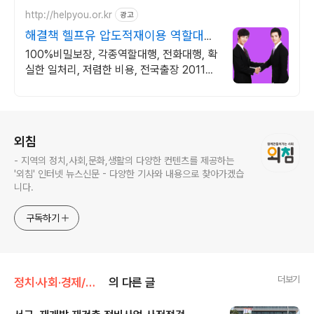
http://helpyou.or.kr
광고
해결책 헬프유 압도적재이용 역할대행,
상황연출 전문업체
100%비밀보장, 각종역할대행, 전화대행, 확
실한 일처리, 저렴한 비용, 전국출장 2011년
개업 최다 이용업체, 압도적 재이용율
로그 정보
외침
- 지역의 정치,사회,문화,생활의 다양한 컨텐츠를 제공하는
'외침' 인터넷 뉴스신문 - 다양한 기사와 내용으로 찾아가겠습
니다.
구독하기
더보기
정치·사회·경제/종합
의 다른 글