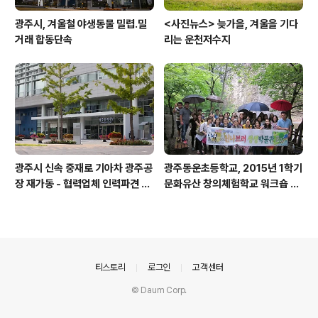
광주시, 겨울철 야생동물 밀렵․밀
<사진뉴스> 늦가을, 겨울을 기다
거래 합동단속
리는 운천저수지
광주시 신속 중재로 기아차 광주공
광주동운초등학교, 2015년 1학기
장 재가동 - 협력업체 인력파견 도
문화유산 창의체험학교 워크숍 실
급업체 파업 극적 합의 이끌어내
시
의안내
티스토리
로그인
고객센터
© Daum Corp.