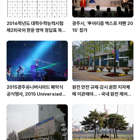
2016학년도 대학수학능력시험
광주시, ‘투어리즘 엑스포 저팬 20
제2외국어 한문 영역 정답표 독일
15’ 참가
어, 프랑스어, 스페인어, 중국어,
일본어, 러시아어, 아랍어, 기초 베
트남어, 한문
2015광주유니버시아드 폐막식
원전 안전 규제·감시 권한 지자체
공식행사, 2015 Universiade
에 이관해야… - 국내 원전 제어봉
Gwangju Closing ceremon
구동장치 하우징 용접부위 검사 오
y Cultural Performance 3
류 등