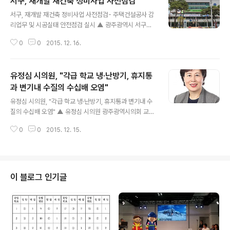
서구, 재개발 재건축 정비사업 사전점검
글 내용
서구, 재개발 재건축 정비사업 사전점검- 주택건설공사 감
리업무 및 시공실태 안전점검 실시 ▲ 광주광역시 서구청
ⓒ외침 광주 서구는 오는 21일부터 24일까지 마륵․치평
0
0
2015. 12. 16.
재개발과 화정주공 재건축 아파트를 대상으로 동절기 대비
감리업무 및 시공실태 안전점검을 실시한다. 현재 재개발
방식으로 공사중인 마륵․치평 에스케이뷰는 외부 정비기반
유정심 시의원, "각급 학교 냉·난방기, 휴지통
시설 도로포장 등 부대공사를 제외한 모든 공정이 마무리
되어 세대 내 하자 등 처리중에 있으며, 재건축 방식으로 공
과 변기내 수질의 수십배 오염"
글 내용
사중인 화정주공 현대힐스테이트는 U대회 선수촌으로 사
유정심 시의원, "각급 학교 냉·난방기, 휴지통과 변기내 수
용된 이후 세대 내 손망실 처리 및 고사된 조경등 재 식재
질의 수십배 오염" ▲ 유정심 시의원 광주광역시의회 교육
작업중으로 모든 공정이 순조롭게 마무리 되어 가고 있다.
위원회는 ‘광주광역시교육청 각급 학교 교실 및 급식실 냉·
이에 따라 서구는 재개발담당 직원과 시공업체, 감리업체
0
0
2015. 12. 15.
난방기 관리 실태에 따른 공기질 영향 분석 및 개선방안’에
담당 등이 참여한 가운데 시공관리, 동절기 ..
대한 연구 용역 최종보고회를 2015년 12월 15일 오전 10
시 30분에 교육위원회 회의실에서 실시했다. 용역은 ㈜장
강디자인과 (사)한국시스템에어컨시설유지관리협회를 연
구기관으로 2015년 10월 29일부터 12월 15일까지를 용
이 블로그 인기글
역기간으로 하여 30개의 초·중·고등학교 냉·난방기의 세척
여부 및 상태를 확인하고 오염도와 향후 세척 주기의 적정
성을 살피기 위해 교육위원회에서 의뢰했다. 해당 기관에
서 제출한 용역결과 보고에 따르면 오염도 측정 결과 30개
학교 평균은 13,756RL..