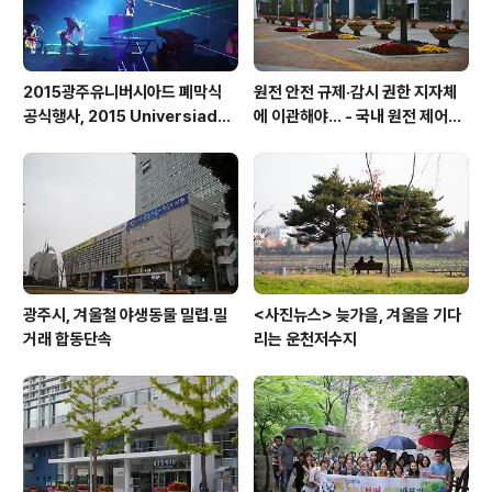
2015광주유니버시아드 폐막식
원전 안전 규제·감시 권한 지자체
공식행사, 2015 Universiade
에 이관해야… - 국내 원전 제어봉
Gwangju Closing ceremon
구동장치 하우징 용접부위 검사 오
y Cultural Performance 3
류 등
광주시, 겨울철 야생동물 밀렵․밀
<사진뉴스> 늦가을, 겨울을 기다
거래 합동단속
리는 운천저수지