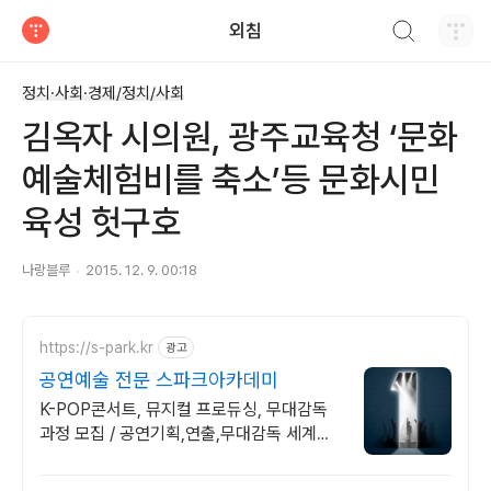
검색하기
외침
티스토리
정치·사회·경제/정치/사회
김옥자 시의원, 광주교육청 ‘문화
예술체험비를 축소’등 문화시민
육성 헛구호
나랑블루
2015. 12. 9. 00:18
https://s-park.kr
광고
공연예술 전문 스파크아카데미
K-POP콘서트, 뮤지컬 프로듀싱, 무대감독
과정 모집 / 공연기획,연출,무대감독 세계가
열광하는 K-콘텐츠의 핵심이 될 제작스태프
양성 - SPARK가 책임집니다