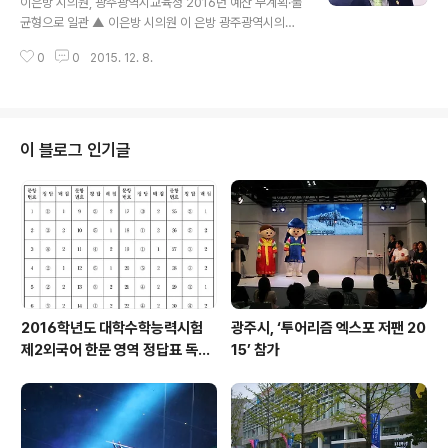
이은방 시의원, 광주광역시교육청 2016년 예산 무계획·불
났다”고 주장했다. 본 예산 심의를 위해 제출받은 자료에
균형으로 일관 ▲ 이은방 시의원 이 은방 광주광역시의원
따르면 광주광역시청은 2010년 이후 현재까지(2015년 1
(북구 제6선거구)은 2016년 예산안 심의에서 광주광역시
1월 3일 기준) 개발사업 시행자에게 부과한 학교용지부담
0
0
2015. 12. 8.
교육청의 예산 편성이 너무나 무계획적이고 불균형적으로
금은 321억 2천여만원(321억 2,..
편성되었다고 지적했다. 이 의원은 2015 지방교육재정분
석 종합보고서에 따르면, 예산 총규모 예측비율이 전국 특·
광역시 중 7위로 매우 저조하게 나타났으며, 이는 광주광
역시교육청이 예산을 편성하고, 집행하는 과정에서 얼마나
이 블로그 인기글
무계획적으로 일관했는지 단적으로 보여주는 지표라고 강
조했다. 또한 2016년 예산을 전반적으로 분석해보면 예산
은 전년 대비 0.5%, 92여 억 원이 증액 편성되었고, 세부
사업별로 보면 10억 원 이상 감액편성 된 예산이 302억
원에 (학교폭력예방지원 12억 원, ..
2016학년도 대학수학능력시험
광주시, ‘투어리즘 엑스포 저팬 20
제2외국어 한문 영역 정답표 독일
15’ 참가
어, 프랑스어, 스페인어, 중국어,
일본어, 러시아어, 아랍어, 기초 베
트남어, 한문