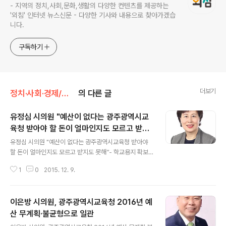
- 지역의 정치,사회,문화,생활의 다양한 컨텐츠를 제공하는
'외침' 인터넷 뉴스신문 - 다양한 기사와 내용으로 찾아가겠습
니다.
구독하기
더보기
정치·사회·경제/정치/사회
의 다른 글
유정심 시의원 "예산이 없다는 광주광역시교
육청 받아야 할 돈이 얼마인지도 모르고 받지
글 내용
도 못해”
유정심 시의원 "예산이 없다는 광주광역시교육청 받아야
할 돈이 얼마인지도 모르고 받지도 못해”- 학교용지 확보
등에 관한 특례법 위반도 드러나 ▲ 유정심 의원 유정심 광
1
0
2015. 12. 9.
주광역시의회 교육위원장은 2015년 12월 8일 244회 제
2차 정례회 2016년도 본예산 심의과정에서 “예산이 없다
는 광주광역시교육청은 광주광역시청에서 부과 징수한 학
이은방 시의원, 광주광역시교육청 2016년 예
교용지부담금 규모조차 파악을 못해 받을 돈도 못 받고 제
돈들여 학교를 증축하고 있으며 심지어 징수권이 없음에도
산 무계획·불균형으로 일관
글 내용
공동주택 사업자에게 직접 징수하는 등 위법행정마저 드러