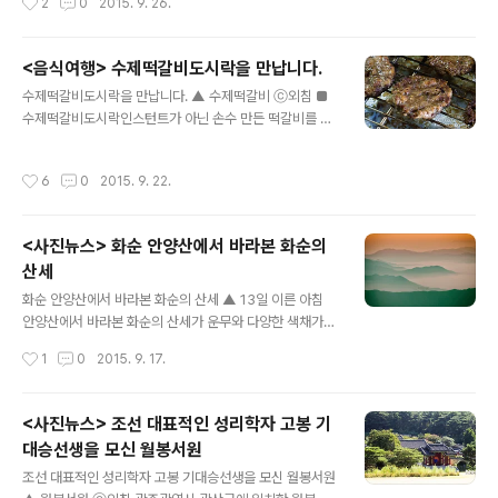
2
0
2015. 9. 26.
시장 ⓒ외침 ▲ 송정전통시장 ⓒ외침 ▲ 송정전통시장 ⓒ
거리를 준비하는 시민들의 발걸음이 분주하다. 추석을 맞
외침 ▲ 송정전통시장 ⓒ외침 ▲ 송정전통시장 ⓒ외침 P
아 양동시장을 찾은 시민들의 모습과 양동시장에서 만날
HOT..
수 있는 다양한 먹거리, 시장풍경을 담아보았다. ▲ 광주양
<음식여행> 수제떡갈비도시락을 만납니다.
동시장 ⓒ외침 ▲ 광주양동시장 ⓒ외침 ▲ 광주양동시장
글 내용
수제떡갈비도시락을 만납니다. ▲ 수제떡갈비 ⓒ외침 ■
ⓒ외침 ▲ 광주양동시장 ⓒ외침 ▲ 광주양동시장 ⓒ외침
수제떡갈비도시락인스턴트가 아닌 손수 만든 떡갈비를 만
▲ 광주양동시장 ⓒ외침 ▲ 광주양동시장 ⓒ외침 ▲ 광주
들어 판매하는 도시락점이 있다 광주광역시 광산구 운남동
양동시장 ⓒ외침 ▲ 광주양동시장 ⓒ외침 ▲ 광주양동시
에 위치는 (주)울림푸드의 엄니도시락(http://울림푸드.co
장 ⓒ외침 ▲ 광주양동시장 ⓒ외침 ▲ 광주양동시장 ⓒ외
작성시간
6
0
2015. 9. 22.
m ☎ 062-952-6655)은 지난 7월 1일에 오픈한 신생
침 ▲ 광주양동시장 ⓒ외침 ▲ 광주양동시장 ⓒ외침 ▲
도시락전문점이다. 또한, 도시락 외에도 아침, 점심 푸드카
광주양동시장 ⓒ외침 ▲ 광주양동시장 ⓒ외침 ▲ 광주양
페를 운영 중이다. ▲ 다져진 떡갈비 ⓒ외침 ■ 궁중음식이
동시장 ⓒ외..
<사진뉴스> 화순 안양산에서 바라본 화순의
었던 떡갈비 지역별로 특색 있고 다양한 떡갈비가 있다. 특
산세
히, 전라남도 담양과 광주 광산구 송정동의 떡갈비가 가장
글 내용
유명하다. 일반적으로 담양 떡갈비는 쇠고기만 사용하여
화순 안양산에서 바라본 화순의 산세 ▲ 13일 이른 아침
만들며, 갈비뼈를 다시 붙여서 나오기도 한다. 송정떡갈비
안양산에서 바라본 화순의 산세가 운무와 다양한 색채가
는 쇠고기와 돼지고기를 섞어 직사각형모양으로 만들어 양
어우러지면서 마치 한폭의 수채화를 보는 듯하다.(사진제
작성시간
1
0
2015. 9. 17.
념을 발라가며 숯불 등에 구워 나온..
공:화순군) like1@naver.com
<사진뉴스> 조선 대표적인 성리학자 고봉 기
대승선생을 모신 월봉서원
글 내용
조선 대표적인 성리학자 고봉 기대승선생을 모신 월봉서원