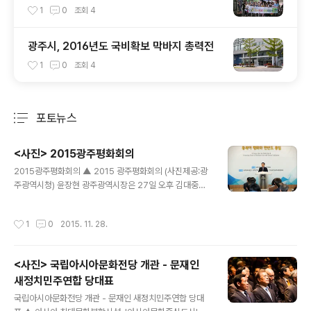
창의체험학교 워크숍 실시
1
0
조회
4
광주시, 2016년도 국비확보 막바지 총력전
1
0
조회
4
포토뉴스
분류 전체보기
주요 글 목록
<사진> 2015광주평화회의
글 내용
2015광주평화회의 ▲ 2015 광주평화회의 (사진제공:광
주광역시청) 윤장현 광주광역시장은 27일 오후 김대중컨
벤션센터에서 광주평화재단 주관으로 열린 ‘2015 광주평
화회의’에 참석해 인사말을 하고 있다. like1@naver.co
작성시간
1
0
2015. 11. 28.
m
<사진> 국립아시아문화전당 개관 - 문재인
새정치민주연합 당대표
글 내용
국립아시아문화전당 개관 - 문재인 새정치민주연합 당대