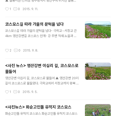
▲ 월봉서원 ⓒ외침 광주광역시 광산구에 위치한 월봉서
원은 16세기 광주출신의 대표적인 성리학자 고봉 기대승
작성시간
1
0
2015. 9. 11.
의 사당이 있는 서원으로 매년 고봉 기대승의 학덕을 기리
고 추모하는 춘·추향사제를 숭덕사(월봉서원내 사당)에서
행하며, 현재는 시민,학생들을 위한 다양한 교육문화프로
코스모스길 따라 가을의 문턱을 넘다
그램을 운영하고 있다. 고봉 기대승은 조선의 대표적인 성
글 내용
코스모스길 따라 가을의 문턱을 넘다- 극락교∼서창교 간
리학자로 퇴계 이황과 서신을 통한 사상칠정논쟁으로 유명
4㎞ 영산강변길 코스모스 만개- 강 주변 억새․노을과 어
하다. 이 사단칠선논쟁으로 조선의 유학이 더욱 철학화되
우러져 한 폭의 풍경화 ▲ 영산강변의 코스모스길 (사진제
고 심화되었다는 평가를 받고 있다. ▲ 월봉서원 ⓒ외침▲
공:광주광역시) 영산강변 코스모스가 살살하다. 꽃말이 순
월봉서원 ⓒ외침 ▲ 월봉서원 ⓒ외침 ▲ 월봉서원 ⓒ외침
작성시간
2
0
2015. 9. 8.
결·순정이라 했던가. 그래서인지 가녀린 몸 바람에 맡긴 채
▲ 월봉서원 ⓒ외침 ▲ 월봉서원 ⓒ외침 ▲ 월봉서원 ⓒ
이리저리 흔들리는 모습에서 묘하게도 아름다움과 연민의
외침 ▲ 월봉서원 ⓒ외침 ▲ 월봉서원 ⓒ외침 ▲ 월봉서
정이 함께 느껴진다. ‘한들한들’이건 ‘하늘하늘’이건 표현이
원 ..
<사진 뉴스> 영산강변 이십리 길, 코스모스로
무슨 대수랴. 어떤 수사를 써도 이 계절이 딱 들어맞는 코스
물들어
모스. 그 화려한 군무를 도시에서 감상할 수 있다는 건 그야
글 내용
말로 행운이다. 극락교~서창교 강변 길. 예전엔 길섶에 그
영산강변 이십리 길, 코스모스로 물들어 ▲ 영산강변 20리
저 이름 모를 잡풀들로 무성했던 그 길이 아름다운 코스모
길이 코스모스로 물들었다. 극락교에서 서창교까지 왕복 2
스길로 변했다. 강변길의 호젓한 정취는 물론이고, 영산강
0리(8㎞)에 이르는 코스모스 길은 광주광역시가 지난 6
작성시간
1
0
2015. 9. 5.
주변의 억새들, 여기에 코스모..
월부터 코스모스 종자를 파종해 관리하는 곳으로, 억새와
어우러지며 가을 정취를 전하고 있다.(사진제공:광주광역
시) ▲ 영산강변 20리 길이 코스모스로 물들었다. 극락교
<사진뉴스> 화순고인돌 유적지 코스모스
에서 서창교까지 왕복 20리(8㎞)에 이르는 코스모스 길
글 내용
화순고인돌 유적지 코스모스 화순고인돌 유적지 코스모스
은 광주광역시가 지난 6월부터 코스모스 종자를 파종해 관