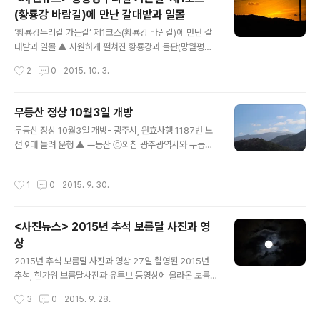
이가 모여달리며 지름은 5~8㎝가량으로 개화한다. 광주
(황룡강 바람길)에 만난 갈대밭과 일몰
광역시 서구청이 광주강변색채경관 사업으로 올해 3월경
글 내용
에 3000㎡ 넓이로 좁은잎해바라기를 파종했으며 각고의
‘황룡강누리길 가는길’ 제1코스(황룡강 바람길)에 만난 갈
노력과 관리덕분에 올 가을 샛노랗게 활짝 핀 모습을 보이
대밭과 일몰 ▲ 시원하게 펼쳐진 황룡강과 들판(망월평야)
게 됐다. 특히 유촌2교에서 상무교 사이에 대규모로 조성
을 바라보며 걸어가는 황룡강 누리길 가는 곳에서 만날 수
작성시간
2
0
2015. 10. 3.
된 좁은잎해바라기를 찾는 발길이 계속되는 가운..
있는 갈대밭과 일몰 ⓒ외침 ▲ 작은 휴식공간 ⓒ외침 ▲
갈대 ⓒ외침 ▲ 갈대 ⓒ외침 ▲ 황룡강바람길을 걸어보세
요 ⓒ외침 PHOTO : like1@naver.com
무등산 정상 10월3일 개방
글 내용
무등산 정상 10월3일 개방- 광주시, 원효사행 1187번 노
선 9대 늘려 운행 ▲ 무등산 ⓒ외침 광주광역시와 무등산
국립공원(동부)사무소는 군부대와 협의해 오는 10월3일
무등산 정상을 개방한다. 이번 개방 구간은 정상 군부대 내
작성시간
1
0
2015. 9. 30.
지왕봉과 인왕봉 주변으로, 서석대에서 부대 후문을 통과
해 부대 영내에서 정문으로 나가는 0.9㎞이며, 개방 시간
은 오전 9시부터 오후 4시까지다.※개방 구간 : 서석대 →
<사진뉴스> 2015년 추석 보름달 사진과 영
부대후문 → 인왕·지왕봉 → 부대정문 시는 탐방객들이 청
상
명한 가을 하늘과 은빛 억새 물결을 만끽할 수 있도록 개방
글 내용
시기와 구간을 정하고, 개방 구간 주변의 교통혼잡을 줄이
2015년 추석 보름달 사진과 영상 27일 촬영된 2015년
기 위해 시내버스를 증편하고, 임시 주차장 등 다각적인 대
추석, 한가위 보름달사진과 유투브 동영상에 올라온 보름
책을 마련했다. 무등산국립공원(원효사)행 1187번 노선에
달의 영상, 28일 저녁에는 슈퍼문(타워궤도로 공전하는 달
작성시간
3
0
2015. 9. 28.
는 평소 주말보다 9대 증..
이 지구의 거리가 가까워져 평소보다 밝고 크게 보이는 현
상)을 관찰할 수 있다. ▲ 2015년 추석 보름달 ⓒ외침 ▲