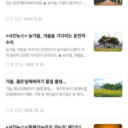
있는 담양 메타세콰이어길 ▲ 늦가을, 낙엽이 떨어지고 있
퍼포먼스 행사 ⓒ외침
는 담양 메타세콰이어길 ▲ 늦가을, 낙엽이 떨어지고 있는
담양 메타세콰이어길 like1@naver.com
작성시간
1
1
2015. 11. 22.
<사진뉴스> 늦가을, 겨울을 기다리는 운천저
수지
글 내용
늦가을, 겨울을 기다리는 운천저수지 늦가을의 단풍이 거
의 떨어져 앙상한 가지만이 남아있다. ▲ 늦가을, 겨울을
기다리는 운천저수지 ⓒ외침 ▲ 늦가을, 겨울을 기다리는
작성시간
3
0
2015. 11. 21.
운천저수지 ⓒ외침 ▲ 늦가을, 겨울을 기다리는 운천저수
지 ⓒ외침 like1@naver.com
가을, 좁은잎해바라기 물결 출렁...
글 내용
가을, 좁은잎해바라기 물결 출렁... - 광주천 둔치 일대에 좁
은잎해바라기 개화- 가족 및 연인들의 휴식공간 및 데이트
장소로 각광 ▲ 광주천 둔치에 심은 좁은잎해바라기 (사진
제공:광주광역시 서구청) 광주천 둔치에 심은 좁은잎해바
작성시간
2
1
2015. 10. 15.
라기가 개화하기 시작하면서 가족 및 연인들의 휴식공간과
데이트 장소로 각광을 받고 있다. 좁은잎해바라기는 9~10
월에 걸쳐 줄기나 가지 윗부분에서 두상꽃차례로 여러 송
<사진뉴스>‘황룡강누리길 가는길’ 제1코스