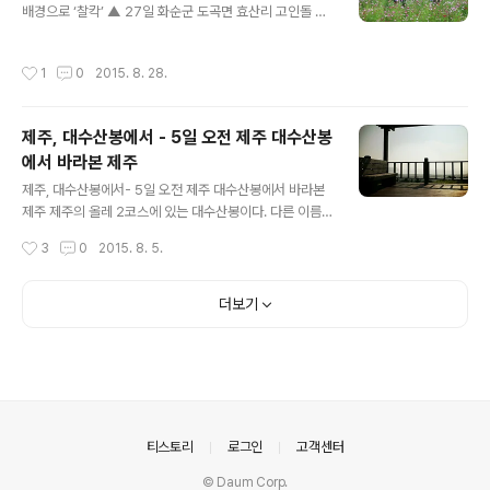
배경으로 ‘찰칵’ ▲ 27일 화순군 도곡면 효산리 고인돌 유
리하는 곳으로, 억새와 어우러지며 가을 정취를 전하고 있
적지 일원에 조성된 코스모스가 활짝 핀 가운데 주민들이
다.(사진제공:광주광역시) like1@naver.com
꽃을 배경으로 사진을 찍고 있다.(사진제공: 화순군) ▲ 27
작성시간
1
0
2015. 8. 28.
일 화순군 도곡면 효산리 고인돌 유적지 일원에 조성된 코
스모스가 활짝 핀 가운데 주민들이 꽃을 배경으로 사진을
찍고 있다.(사진제공: 화순군) like1@naver.com
제주, 대수산봉에서 - 5일 오전 제주 대수산봉
에서 바라본 제주
글 내용
제주, 대수산봉에서- 5일 오전 제주 대수산봉에서 바라본
제주 제주의 올레 2코스에 있는 대수산봉이다. 다른 이름
으로 큰물메라고 하며 예전에 이곳에 물이 차올라 작은 못
작성시간
3
0
2015. 8. 5.
을 이루었다고 한다. 일출봉과 섭지코지가 한 눈에 보이는
전망과 일출을 보기 좋은 곳으로 알려져다. ▲ 제주 수산봉
전망대 에서 바라본 제주 ⓒ외침 ▲ 제주 수산봉에서 바라
더보기
본 제주 ⓒ외침 제주 객원기자 Rkdtoddlsla@hanmail.
net
의안내
티스토리
로그인
고객센터
© Daum Corp.