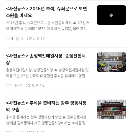
2015년 추석 보름달 ⓒ외침 ▲ 2015년 추석 보름달 ⓒ
<사진뉴스> 2015년 추석, 슈퍼문으로 보면
외침 ▲ 2015년 추석 보름달 ⓒ외침 PHOTO:like1@n
소원을 비세요
aver.com
글 내용
2015년 추석, 슈퍼문으로 보면 소원을 비세요 ▲ 27일 저
녁 촬영한 달 ⓒ외침 18년만에 찾아온 슈퍼문, 올해 추석
에는 달이 지구와 가장 가까운 곳에 위치하여 18년만에 가
작성시간
4
0
2015. 9. 27.
장 밝은 보름달을 볼 수 있다. like1@naver.com
<사진뉴스> 송정역전매일시장, 송정전통시
장
글 내용
송정역전매일시장, 송정전통시장 ▲ 송정역전매일시장 ⓒ
외침 오는 27일 민족의 대명절인 추석을 맞이하여 명절 대
목 준비가 한창인 전통시장를 찾았다. 광주의 KTX가 도착
작성시간
1
0
2015. 9. 26.
하는 광주송정역앞에 위치한 송정역매일시장, 송정전통시
장이다. 전통시장 상인들은 이번 추석대목에 판매할 먹거
리를 다듬고, 진열하며 손님맞이에 한창이다. 또한 추석 준
<사진뉴스> 추석을 준비하는 광주 양동시장
비를 위해 전통시장을 찾은 시민들은 시장의 이곳저곳에서
의 모습
제수용 먹거리와 가족들과 함께 나눌 먹거리등을 구매하고
글 내용
있다. ▲ 송정역전매일시장, 송정전통시장 ⓒ외침 ▲ 송정
추석을 준비하는 광주 양동시장의 모습 ▲ 광주양동시장
역전매일시장, 송정전통시장 ⓒ외침 ▲ 송정역전매일시
ⓒ외침 광주광역시 서구 양동전통시장에서는 추석을 맞이
장, 송정전통시장 ⓒ외침 ▲ 송정역전매일시장, 송정전통
하여 제수용품, 오랜 만에 모인 가족들을 위한 각종 추석 먹
작성시간