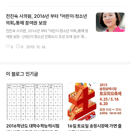
등을 위한 장학기금 기탁 열기가 이어지고 있다. 지난 17일
심판구 베일리컨벤션 대표이사는 “이번 장학기금 기탁으
전진숙 시의원, 2016년 부터 「어린이·청소년
로 서구의 미래를 이끌 우수인재 육성과 참다운 교육환경
조성에 조금이나마 도움이 되길 바란다.”며 (재)광주광역시
의회」통해 참여권 보장
글 내용
서구 장학재단에 장학기금 5백만원을 기탁했다. 또 지난 1
전진숙 시의원, 2016년 부터 「어린이·청소년 의회」통해 참
6일에는 ㈜대광판넬에서 지역 인재육성을 위하여 조금이
여권 보장- [어린이·청소년 친화도시 조성 조례 일부 개정
나마 도움이 되고자 5백만원을 서구 장학재단에 기탁했다.
안〕통과 ▲ 전진숙 시의원 광주광역시의회는 12월 16일
서구 장학재단은 향후 5년간 30억원의 장학기금 조성을
0
0
2015. 12. 16.
(수)에 열린 제244회 제4차 본회의를 통해 [광주광역시
목표로 지역사회가 필요로 하는 미래 인..
어린이·청소년 친화도시 조성 조례] 일부 개정안을 의결했
다. 개정안의 주요 내용을 보면 어린이·청소년의 직접 참여
를 보장하고 그 의견을 행정에 반영할 수 있도록 어린이·청
소년 의회를 구성·운영하도록 했다. 또한 어린이·청소년 친
이 블로그 인기글
화도시 조성 시책 추진을 위하여 관련 기관 또는 단체에 보
조금 지원을 할 수 있는 사업을 구체적으로 명시했다. 개정
안을 대표 발의한 전진숙 의원(북구4)은 “청소년 10명중
8명이‘사회문제나 정치문제에 관심을 갖고 참여할 필요가
있다’고 생각할 만큼 사..
2016학년도 대학수학능력시험
16일 토요일 송정시장에 가면 즐