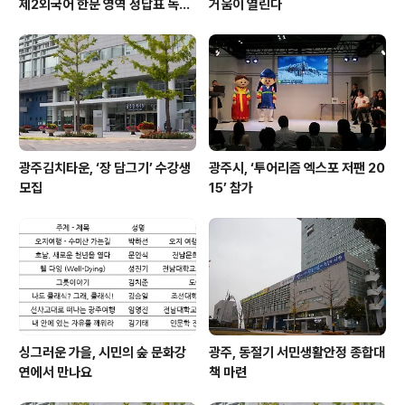
제2외국어 한문 영역 정답표 독일
거움이 열린다
어, 프랑스어, 스페인어, 중국어,
일본어, 러시아어, 아랍어, 기초 베
트남어, 한문
광주김치타운, ‘장 담그기’ 수강생
광주시, ‘투어리즘 엑스포 저팬 20
모집
15’ 참가
싱그러운 가을, 시민의 숲 문화강
광주, 동절기 서민생활안정 종합대
연에서 만나요
책 마련