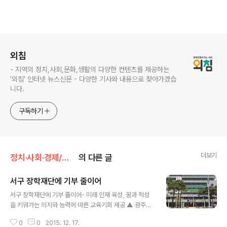
로그 정보
외침
- 지역의 정치,사회,문화,생활의 다양한 컨텐츠를 제공하는
'외침' 인터넷 뉴스신문 - 다양한 기사와 내용으로 찾아가겠습
니다.
구독하기
더보기
정치·사회·경제/종합
의 다른 글
서구 장학재단에 기부 줄이어
글 내용
서구 장학재단에 기부 줄이어- 미래 인재 육성, 꿈과 적성
을 키워가는 의지와 능력에 따른 교육기회 제공 ▲ 광주광
역시 서구청 ⓒ외침 재단법인 광주 서구 장학재단(이사장
0
0
2015. 12. 17.
조재육)에 소외계층 학생지원, 예체능 재능학생 발굴․육성