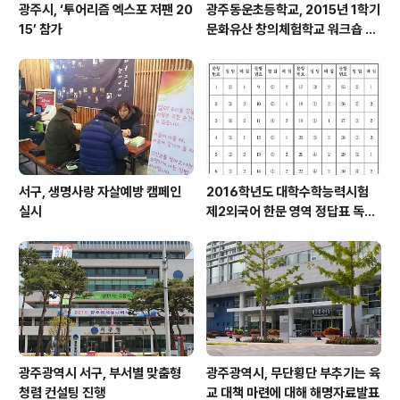
광주시, ‘투어리즘 엑스포 저팬 20
광주동운초등학교, 2015년 1학기
15’ 참가
문화유산 창의체험학교 워크숍 실
시
서구, 생명사랑 자살예방 캠페인
2016학년도 대학수학능력시험
실시
제2외국어 한문 영역 정답표 독일
어, 프랑스어, 스페인어, 중국어,
일본어, 러시아어, 아랍어, 기초 베
트남어, 한문
광주광역시 서구, 부서별 맞춤형
광주광역시, 무단횡단 부추기는 육
청렴 컨설팅 진행
교 대책 마련에 대해 해명자료발표