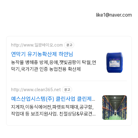
like1@naver.com
http://www.일광바이오.com
광고
연막기 유기농확산제 하얀님
농작물 병해충 방제,응애,잿빛곰팡이 탁월,연
막기,국가기관 인증 농업전용 확산제
http://www.clean365.net
광고
예스산업시스템(주) 클린사업 클린제
조환경조성
지게차,이동식에어컨,파렛트적재대,공구함,
작업대 등 보조지원사업. 친절상담&무료견
적