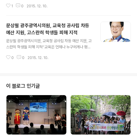
(북구 6)은 보도 자료를 통해 2016년 광주광역시청 본예
1
0
2015. 12. 10.
산이 국비보조금에 대한 시비 매칭 비조차 전액 편성하지
못하고 있는 실정에 여전히 중복사업들이 산재하고 있다고
지적하면서, 면밀한 예산 편성을 주문했다. 이 의원은 광주
문상필 광주광역시의원, 교육청 공사립 차등
시가 2016년 본예산을 편성하면서, 국비보조금사업에 대
한 시비 대응투자비가 미 편성된 사업은 18개 사업에 524
예산 지원, 고스란히 학생들 피해 지적
글 내용
억원에 이르고 있고 특히 ‘재해위험지구 정비사업’ 조차 시
문상필 광주광역시의원, 교육청 공사립 차등 예산 지원, 고
비 대응투자비 4억5천7백만 원을 미 편성해서 추경에 확
스란히 학생들 피해 지적“교육은 언제나 누구에게나 평등
보해야 하는 상황임에도, 참여혁신단에서 추진하는 ‘마을
해야 한다.” ▲ 문상필 시의원 문상필 광주광역시의원(새
청년 활동가 사업’(1억원)과 일자리정책관실에서 추진하는
0
0
2015. 12. 10.
정치민주연합․북구3)은 광주시교육청 2016년도 본예산
‘청년일자리 발굴사업’(3억원) 그리고 ..
심의에서 “광주시교육청은 공립학교 대비 사립학교 재정
지원이나 행정적인 문제에 있어 차별을 두고 있다.”며 개선
을 요구했다. 광주시 교육청은 2016년 무상교과서지원의
경우 공립고는 400명을 지원하는 반면 사립고는 80명만
이 블로그 인기글
을 지원하고, 수석교사연구활동비지원 역시 공립고 10개
교를 지원하는 반면 사립고는 6개교만 지원할 계획이다.
뿐만 아니라 직업교육운영비지원, 또래상담운영, 맞춤형교
육과정운영비, 직업교육운영비, 학교도서관활성화프로그
램운영, 돌봄유치원운영지원 등에서도 공사립 차등을 두고
..